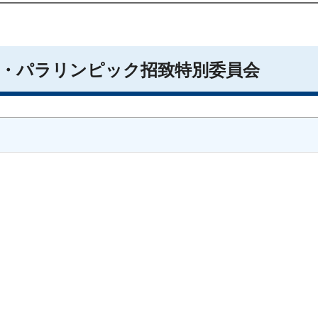
ック・パラリンピック招致特別委員会
）
）