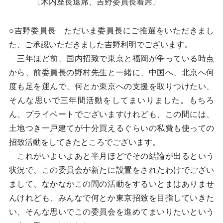
〔木内座長退席、吉野委員長着席〕
○吉野委員長 ただいま委員長にご推選をいただきまし
た、ご承認いただきました吉野利明でございます。
三年ほど前、国内招致で東京と福岡が争っている時点
から、前委員長の野村先生と一緒に、中国へ、北京へ何
度も足を運んで、何とか東京への支援を取りつけたい、
そんな思いで三年間活動をしてまいりました。もちろ
ん、プライベートでございますけれども、この間には、
土地つき一戸建てが十分買えるぐらいの私費も使っての
招致活動をしてきたところでございます。
これがいよいよあと半月ほどでその結論が出るという
状況で、この委員会が新たに設置をされたわけでござい
まして、なかなかこの間の活動をするいとまはありませ
んけれども、みんなで何とか東京招致を目指していきた
い、そんな思いでこの委員会を進めてまいりたいという