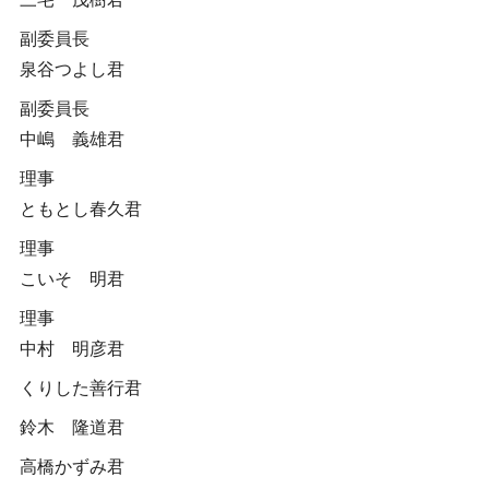
副委員長
泉谷つよし君
副委員長
中嶋 義雄君
理事
ともとし春久君
理事
こいそ 明君
理事
中村 明彦君
くりした善行君
鈴木 隆道君
高橋かずみ君