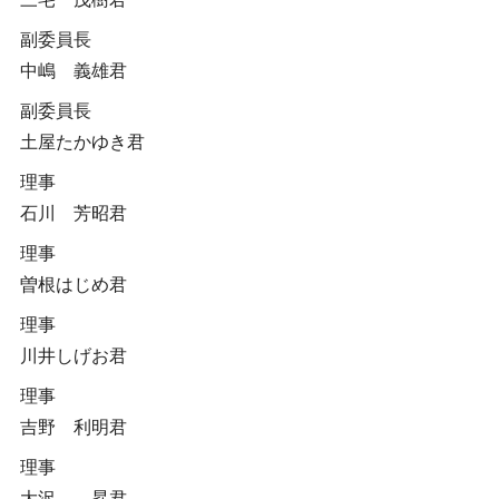
副委員長
中嶋 義雄君
副委員長
土屋たかゆき君
理事
石川 芳昭君
理事
曽根はじめ君
理事
川井しげお君
理事
吉野 利明君
理事
大沢 昇君