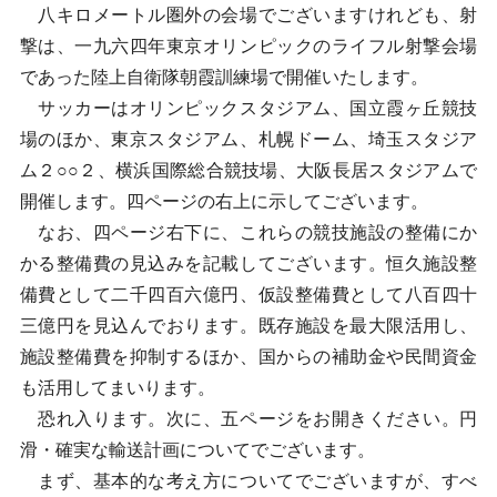
八キロメートル圏外の会場でございますけれども、射
撃は、一九六四年東京オリンピックのライフル射撃会場
であった陸上自衛隊朝霞訓練場で開催いたします。
サッカーはオリンピックスタジアム、国立霞ヶ丘競技
場のほか、東京スタジアム、札幌ドーム、埼玉スタジア
ム２○○２、横浜国際総合競技場、大阪長居スタジアムで
開催します。四ページの右上に示してございます。
なお、四ページ右下に、これらの競技施設の整備にか
かる整備費の見込みを記載してございます。恒久施設整
備費として二千四百六億円、仮設整備費として八百四十
三億円を見込んでおります。既存施設を最大限活用し、
施設整備費を抑制するほか、国からの補助金や民間資金
も活用してまいります。
恐れ入ります。次に、五ページをお開きください。円
滑・確実な輸送計画についてでございます。
まず、基本的な考え方についてでございますが、すべ