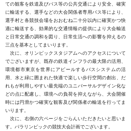
ての観客を鉄道及びバス等の公共交通により安全、確実
に輸送する、選手などの大会関係者専用バス等により、
選手村と各競技会場をおおむね二十分以内に確実かつ快
適に輸送する、効果的な交通情報の提供により大会輸送
と日常交通の調和を図り、日常生活への影響を抑えるの
三点を基本としてまいります。
次に、オリンピックスタジアムへのアクセスについて
でございますが、既存の鉄道インフラの最大限の活用、
環境都市東京を世界にアピールするバスシステムの活
用、水と緑に囲まれた快適で楽しい歩行空間の創出、だ
れもが利用しやすい最先端のユニバーサルデザイン化な
どの点に配慮し、環境への負荷を抑えながら、大会開催
時には円滑かつ確実な観客及び関係者の輸送を行ってま
いります。
次に、右側の六ページをごらんいただきたいと思いま
す。パラリンピックの競技大会計画でございます。