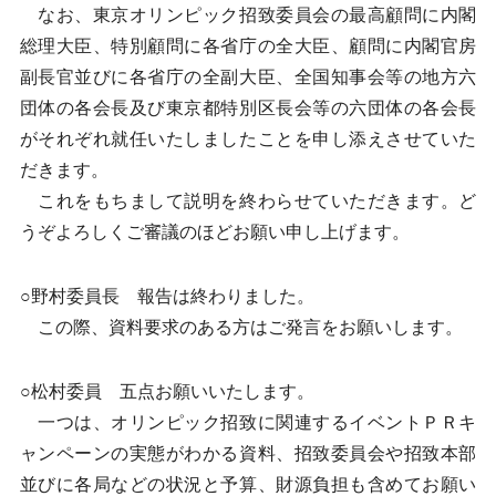
なお、東京オリンピック招致委員会の最高顧問に内閣
総理大臣、特別顧問に各省庁の全大臣、顧問に内閣官房
副長官並びに各省庁の全副大臣、全国知事会等の地方六
団体の各会長及び東京都特別区長会等の六団体の各会長
がそれぞれ就任いたしましたことを申し添えさせていた
だきます。
これをもちまして説明を終わらせていただきます。ど
うぞよろしくご審議のほどお願い申し上げます。
○野村委員長 報告は終わりました。
この際、資料要求のある方はご発言をお願いします。
○松村委員 五点お願いいたします。
一つは、オリンピック招致に関連するイベントＰＲキ
ャンペーンの実態がわかる資料、招致委員会や招致本部
並びに各局などの状況と予算、財源負担も含めてお願い