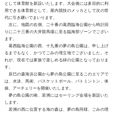
として体育館を新設いたします。大会後には多目的に利
用できる体育館として、屋内競技のメッカとして次の世
代に引き継いでまいります。
次に、地図の右側、二十番の葛西臨海公園から時計回
りに二十三番の大井競馬場に至る臨海部ゾーンでござい
ます。
葛西臨海公園の西、十九番の夢の島公園は、申し上げ
るまでもなく、かつてごみの埋立地でございました。そ
れが、現在では家族で楽しめる緑の公園となっておりま
す。
辰巳の森海浜公園から夢の島公園に至るこのエリアで
は、水泳、馬術、バスケットボール、バトミントン、体
操、アーチェリーを開催いたします。
夢の島公園の南、若洲にはセーリング会場を新設いた
します。
若洲の西に位置する海の森は、夢の島同様、ごみの埋