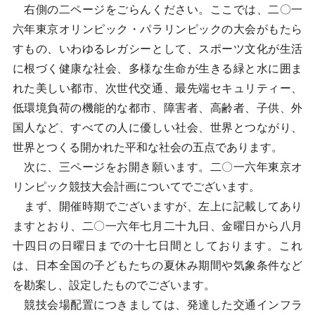
右側の二ページをごらんください。ここでは、二〇一
六年東京オリンピック・パラリンピックの大会がもたら
すもの、いわゆるレガシーとして、スポーツ文化が生活
に根づく健康な社会、多様な生命が生きる緑と水に囲ま
れた美しい都市、次世代交通、最先端セキュリティー、
低環境負荷の機能的な都市、障害者、高齢者、子供、外
国人など、すべての人に優しい社会、世界とつながり、
世界とつくる開かれた平和な社会の五点であります。
次に、三ページをお開き願います。二〇一六年東京オ
リンピック競技大会計画についてでございます。
まず、開催時期でございますが、左上に記載してあり
ますとおり、二〇一六年七月二十九日、金曜日から八月
十四日の日曜日までの十七日間としております。これ
は、日本全国の子どもたちの夏休み期間や気象条件など
を勘案し、設定したものでございます。
競技会場配置につきましては、発達した交通インフラ