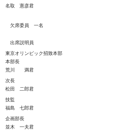
名取 憲彦君
欠席委員 一名
出席説明員
東京オリンピック招致本部
本部長
荒川 満君
次長
松田 二郎君
技監
福島 七郎君
企画部長
並木 一夫君