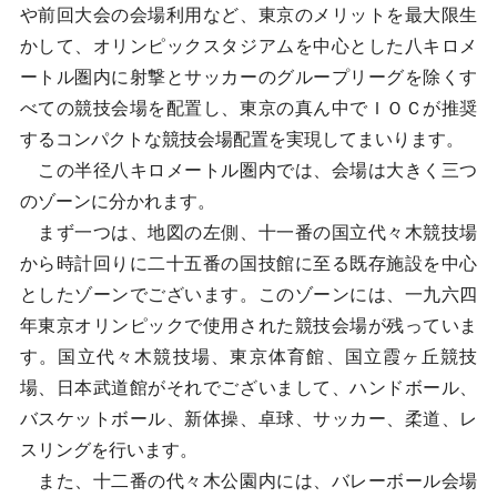
や前回大会の会場利用など、東京のメリットを最大限生
かして、オリンピックスタジアムを中心とした八キロメ
ートル圏内に射撃とサッカーのグループリーグを除くす
べての競技会場を配置し、東京の真ん中でＩＯＣが推奨
するコンパクトな競技会場配置を実現してまいります。
この半径八キロメートル圏内では、会場は大きく三つ
のゾーンに分かれます。
まず一つは、地図の左側、十一番の国立代々木競技場
から時計回りに二十五番の国技館に至る既存施設を中心
としたゾーンでございます。このゾーンには、一九六四
年東京オリンピックで使用された競技会場が残っていま
す。国立代々木競技場、東京体育館、国立霞ヶ丘競技
場、日本武道館がそれでございまして、ハンドボール、
バスケットボール、新体操、卓球、サッカー、柔道、レ
スリングを行います。
また、十二番の代々木公園内には、バレーボール会場