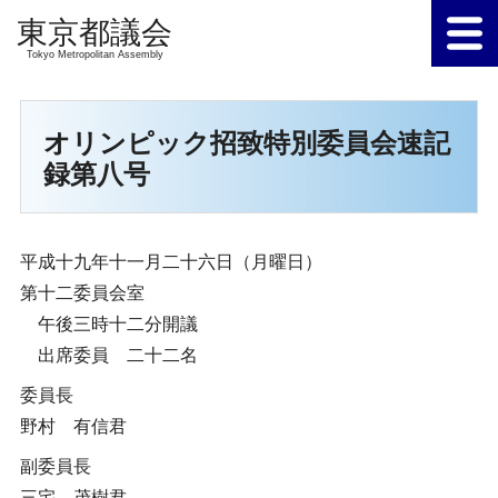
Tokyo Metropolitan Assembly
オリンピック招致特別委員会速記
録第八号
平成十九年十一月二十六日（月曜日）
第十二委員会室
午後三時十二分開議
出席委員 二十二名
委員長
野村 有信君
副委員長
三宅 茂樹君