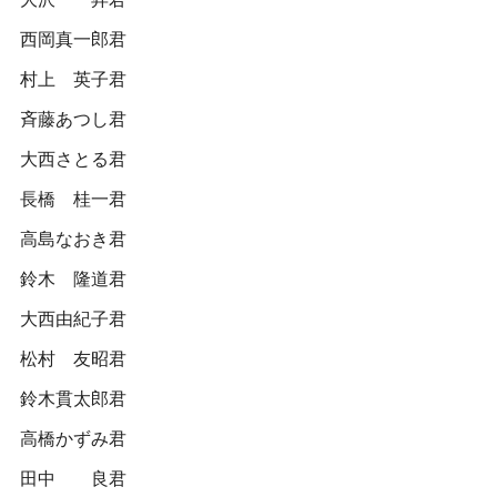
西岡真一郎君
村上 英子君
斉藤あつし君
大西さとる君
長橋 桂一君
高島なおき君
鈴木 隆道君
大西由紀子君
松村 友昭君
鈴木貫太郎君
高橋かずみ君
田中 良君