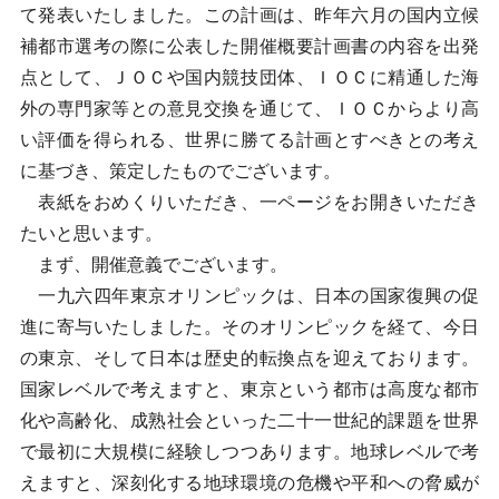
て発表いたしました。この計画は、昨年六月の国内立候
補都市選考の際に公表した開催概要計画書の内容を出発
点として、ＪＯＣや国内競技団体、ＩＯＣに精通した海
外の専門家等との意見交換を通じて、ＩＯＣからより高
い評価を得られる、世界に勝てる計画とすべきとの考え
に基づき、策定したものでございます。
表紙をおめくりいただき、一ページをお開きいただき
たいと思います。
まず、開催意義でございます。
一九六四年東京オリンピックは、日本の国家復興の促
進に寄与いたしました。そのオリンピックを経て、今日
の東京、そして日本は歴史的転換点を迎えております。
国家レベルで考えますと、東京という都市は高度な都市
化や高齢化、成熟社会といった二十一世紀的課題を世界
で最初に大規模に経験しつつあります。地球レベルで考
えますと、深刻化する地球環境の危機や平和への脅威が