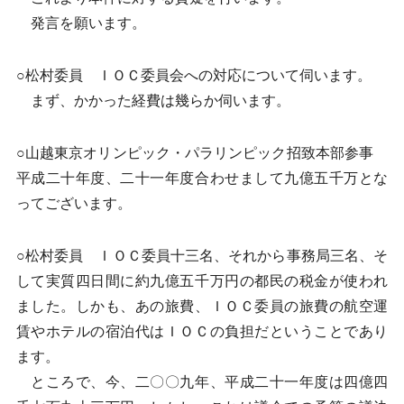
発言を願います。
○松村委員 ＩＯＣ委員会への対応について伺います。
まず、かかった経費は幾らか伺います。
○山越東京オリンピック・パラリンピック招致本部参事
平成二十年度、二十一年度合わせまして九億五千万とな
ってございます。
○松村委員 ＩＯＣ委員十三名、それから事務局三名、そ
して実質四日間に約九億五千万円の都民の税金が使われ
ました。しかも、あの旅費、ＩＯＣ委員の旅費の航空運
賃やホテルの宿泊代はＩＯＣの負担だということであり
ます。
ところで、今、二〇〇九年、平成二十一年度は四億四