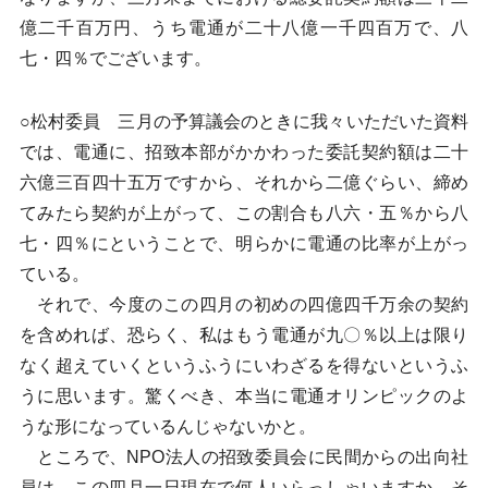
億二千百万円、うち電通が二十八億一千四百万で、八
七・四％でございます。
○松村委員 三月の予算議会のときに我々いただいた資料
では、電通に、招致本部がかかわった委託契約額は二十
六億三百四十五万ですから、それから二億ぐらい、締め
てみたら契約が上がって、この割合も八六・五％から八
七・四％にということで、明らかに電通の比率が上がっ
ている。
それで、今度のこの四月の初めの四億四千万余の契約
を含めれば、恐らく、私はもう電通が九〇％以上は限り
なく超えていくというふうにいわざるを得ないというふ
うに思います。驚くべき、本当に電通オリンピックのよ
うな形になっているんじゃないかと。
ところで、NPO法人の招致委員会に民間からの出向社
員は、この四月一日現在で何人いらっしゃいますか。そ