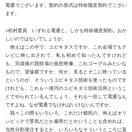
電通でございます。契約の形式は特命随意契約でござい
ます。
○松村委員 いずれも電通と。しかも特命随意契約。おか
しいのではないでしょうか。
例えばこの中で、ユビキタスですか、これ会場でもテ
レビに映し出されて、私も初めて知ったんですけれど
も、完成後の競技場の仮想映像、これゴーグルみたいな
もので、望遠鏡ですか、何か、見るとそこに映っている
というのが、そういうユビキタス技術を使ったものです
けれども、これも一億円のユビキタス技術活用というこ
とでやられているんでしょう。それも一括して電通なん
ですよね。なぜ電通でなければいけないんですか。
我々この間もいろいろ、これだけ都民の、例えばオリ
ンピックで景気だとか雇用だとかいうことも含めれば、
当然分割発注するとか、いろいろなそういうところに直