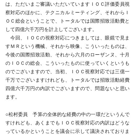
は、ただいまご審議いただいていますＩＯＣ評価委員視
察対応のほかに、テクニカルミーティング、それからＩ
ＯＣ総会ということで、トータルでは国際招致活動費と
して四億六千万円を計上してございます。
今回、ＩＯＣの視察対応につきましては、眼鏡で見ま
すＭＲという機械、それから映像、こういったものは、
今後の国際招致活動、それから六月のローザンヌ、十月
のＩＯＣの総会、こういったものに使っていくというも
のでございますので、当初、ＩＯＣ視察対応では三億一
千万でございますけれども、トータルでは招致活動経費
四億六千万円の内訳でございますので、問題ないと思い
ます。
○松村委員 予算の全体的な経費の中の一環だというんで
すけれども、あくまでもＩＯＣ視察対応の内訳はどうな
っているかということを議会に示して議決されておりま