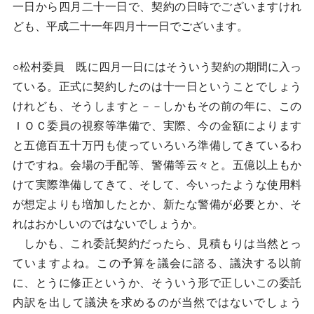
一日から四月二十一日で、契約の日時でございますけれ
ども、平成二十一年四月十一日でございます。
○松村委員 既に四月一日にはそういう契約の期間に入っ
ている。正式に契約したのは十一日ということでしょう
けれども、そうしますと－－しかもその前の年に、この
ＩＯＣ委員の視察等準備で、実際、今の金額によります
と五億百五十万円も使っていろいろ準備してきているわ
けですね。会場の手配等、警備等云々と。五億以上もか
けて実際準備してきて、そして、今いったような使用料
が想定よりも増加したとか、新たな警備が必要とか、そ
れはおかしいのではないでしょうか。
しかも、これ委託契約だったら、見積もりは当然とっ
ていますよね。この予算を議会に諮る、議決する以前
に、とうに修正というか、そういう形で正しいこの委託
内訳を出して議決を求めるのが当然ではないでしょう