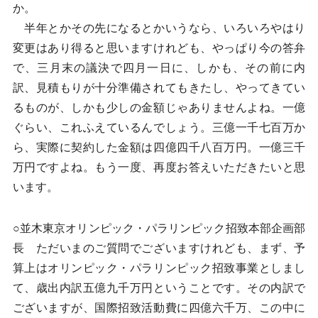
か。
半年とかその先になるとかいうなら、いろいろやはり
変更はあり得ると思いますけれども、やっぱり今の答弁
で、三月末の議決で四月一日に、しかも、その前に内
訳、見積もりが十分準備されてもきたし、やってきてい
るものが、しかも少しの金額じゃありませんよね。一億
ぐらい、これふえているんでしょう。三億一千七百万か
ら、実際に契約した金額は四億四千八百万円。一億三千
万円ですよね。もう一度、再度お答えいただきたいと思
います。
○並木東京オリンピック・パラリンピック招致本部企画部
長 ただいまのご質問でございますけれども、まず、予
算上はオリンピック・パラリンピック招致事業としまし
て、歳出内訳五億九千万円ということです。その内訳で
ございますが、国際招致活動費に四億六千万、この中に