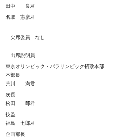
田中 良君
名取 憲彦君
欠席委員 なし
出席説明員
東京オリンピック・パラリンピック招致本部
本部長
荒川 満君
次長
松田 二郎君
技監
福島 七郎君
企画部長