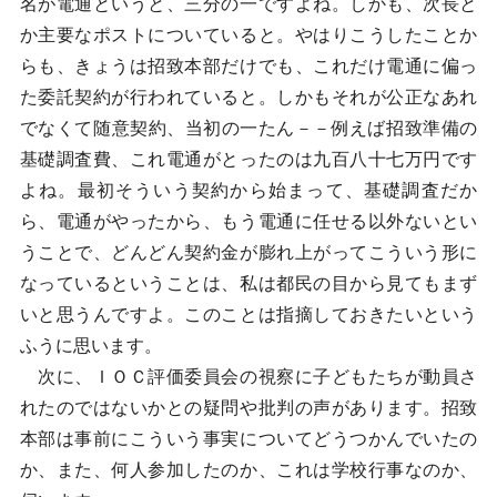
名が電通というと、三分の一ですよね。しかも、次長と
か主要なポストについていると。やはりこうしたことか
らも、きょうは招致本部だけでも、これだけ電通に偏っ
た委託契約が行われていると。しかもそれが公正なあれ
でなくて随意契約、当初の一たん－－例えば招致準備の
基礎調査費、これ電通がとったのは九百八十七万円です
よね。最初そういう契約から始まって、基礎調査だか
ら、電通がやったから、もう電通に任せる以外ないとい
うことで、どんどん契約金が膨れ上がってこういう形に
なっているということは、私は都民の目から見てもまず
いと思うんですよ。このことは指摘しておきたいという
ふうに思います。
次に、ＩＯＣ評価委員会の視察に子どもたちが動員さ
れたのではないかとの疑問や批判の声があります。招致
本部は事前にこういう事実についてどうつかんでいたの
か、また、何人参加したのか、これは学校行事なのか、