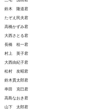
鈴木 隆道君
たぞえ民夫君
高橋かずみ君
大西さとる君
長橋 桂一君
村上 英子君
大西由紀子君
松村 友昭君
鈴木貫太郎君
串田 克巳君
高島なおき君
山下 太郎君