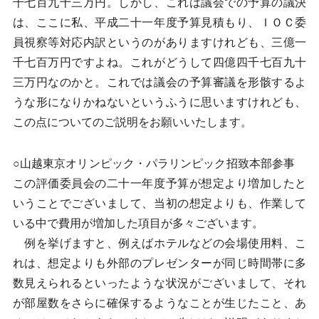
千七百九十三万円。しかし、これは議会での予算の議決
は、ここに私、平成二十一年度予算見積もり、ＩＯＣ委
員視察等対応内訳というのがありますけれども、三億一
千七百万円ですよね。これがどうして四億四千七百九十
三万円なのかと。これでは議会の予算審議を形骸するよ
うな形になりかねないというふうに思いますけれども、
この点についてのご説明をお願いいたします。
○山越東京オリンピック・パラリンピック招致本部参事
この評価委員会の二十一年度予算が想定より増加したと
いうことでございまして、当初の想定よりも、作業して
いる中で費用が増加した項目が多々ございます。
例を挙げますと、例えばホテルなどの会場使用料、こ
れは、想定よりも外部のプレゼンターが同じ時間帯に多
数見えられるといったような状況がございまして、それ
が部屋数をさらに確保するようなことが生じたこと、あ