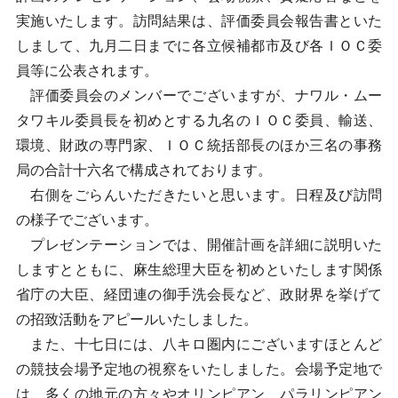
実施いたします。訪問結果は、評価委員会報告書といた
しまして、九月二日までに各立候補都市及び各ＩＯＣ委
員等に公表されます。
評価委員会のメンバーでございますが、ナワル・ムー
タワキル委員長を初めとする九名のＩＯＣ委員、輸送、
環境、財政の専門家、ＩＯＣ統括部長のほか三名の事務
局の合計十六名で構成されております。
右側をごらんいただきたいと思います。日程及び訪問
の様子でございます。
プレゼンテーションでは、開催計画を詳細に説明いた
しますとともに、麻生総理大臣を初めといたします関係
省庁の大臣、経団連の御手洗会長など、政財界を挙げて
の招致活動をアピールいたしました。
また、十七日には、八キロ圏内にございますほとんど
の競技会場予定地の視察をいたしました。会場予定地で
は、多くの地元の方々やオリンピアン、パラリンピアン