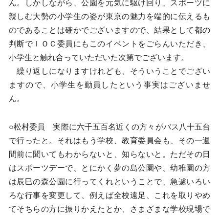
ん。しかしながら、公園を元気に駆け回り、スポーツに
親しむ大勢の小学生の姿が東京の魅力を端的に伝えるも
のであることは確かでございますので、結果として都の
判断でＩＯＣ委員にもこのイベントをごらんいただき、
小学生と触れ合っていただいた次第でございます。
繰り返しになりますけれども、そういうことでござい
ますので、小学生を動員したという事実はございませ
ん。
○松村委員 実際に六千五百名近くの方々がバス八十五台
で行ったと。それはもう学校、教育委員会も、その一週
間前に聞いてもわからないと、知らないと。ただその日
はスポーツデーで、とにかく夢の島公園や、幼稚園の方
は辰巳の森公園に行ってくれということで、急遽いろい
ろな行事を変更して、例えば全校遠足、これを取りやめ
てそちらの方に振りかえたとか、さまざまな学校現場で