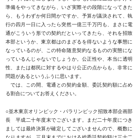
準備をやってきながら、いざ実際その段階になってきた
ら、もうわずか何日間かですか、予算が議決されて、執
行の四月一日に入ったら突然一億三千万円も、まさに電
通がこういう形での契約だといってきたら、それを招致
本部というか、東京都はのまざるを得ないような事態に
なっているのが、この特命随意契約なるものの実態にな
っているんじゃないでしょうか。公正性や、本当に透明
性、または都民に対するやはり公正の点からも、非常に
問題があるというふうに思います。
では、この間、電通との契約金額、委託契約額に占め
る割合についてお答えください。
○並木東京オリンピック・パラリンピック招致本部企画部
長 平成二十年度末でございます。まだ二十年度につき
ましては最終決算が確定してございませんので、概数に
なりますが、三月末までにおける総委託契約額は三十二