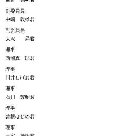
副委員長
中嶋 義雄君
副委員長
大沢 昇君
理事
西岡真一郎君
理事
川井しげお君
理事
石川 芳昭君
理事
曽根はじめ君
理事
三宅 茂樹君