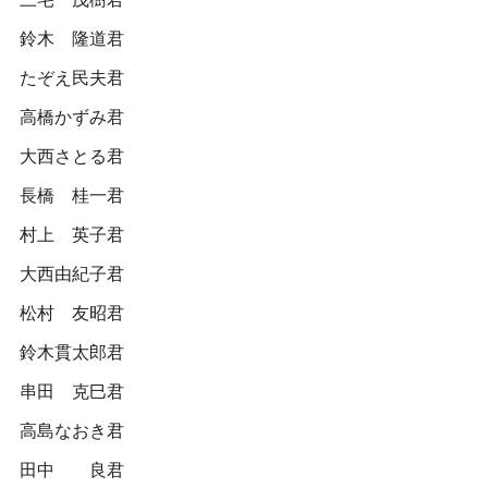
鈴木 隆道君
たぞえ民夫君
高橋かずみ君
大西さとる君
長橋 桂一君
村上 英子君
大西由紀子君
松村 友昭君
鈴木貫太郎君
串田 克巳君
高島なおき君
田中 良君