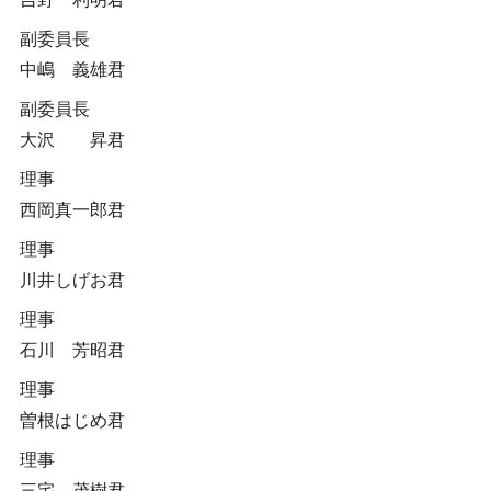
副委員長
中嶋 義雄君
副委員長
大沢 昇君
理事
西岡真一郎君
理事
川井しげお君
理事
石川 芳昭君
理事
曽根はじめ君
理事
三宅 茂樹君