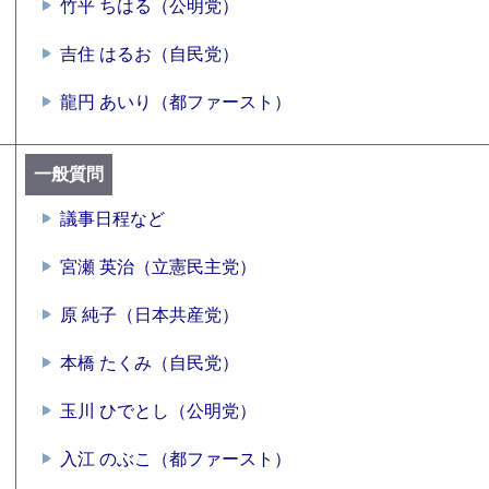
竹平 ちはる（公明党）
吉住 はるお（自民党）
龍円 あいり（都ファースト）
一般質問
議事日程など
宮瀬 英治（立憲民主党）
原 純子（日本共産党）
本橋 たくみ（自民党）
玉川 ひでとし（公明党）
入江 のぶこ（都ファースト）