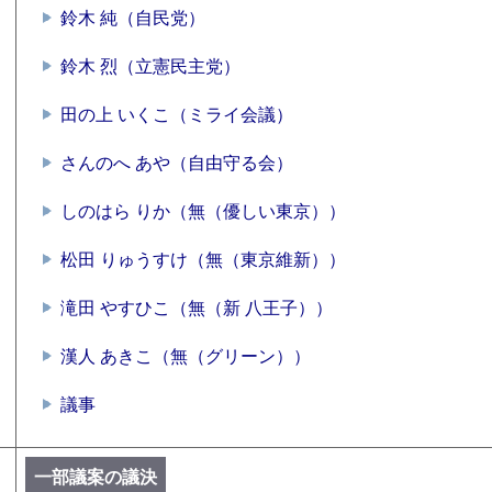
鈴木 純（自民党）
鈴木 烈（立憲民主党）
田の上 いくこ（ミライ会議）
さんのへ あや（自由守る会）
しのはら りか（無（優しい東京））
松田 りゅうすけ（無（東京維新））
滝田 やすひこ（無（新 八王子））
漢人 あきこ（無（グリーン））
議事
一部議案の議決