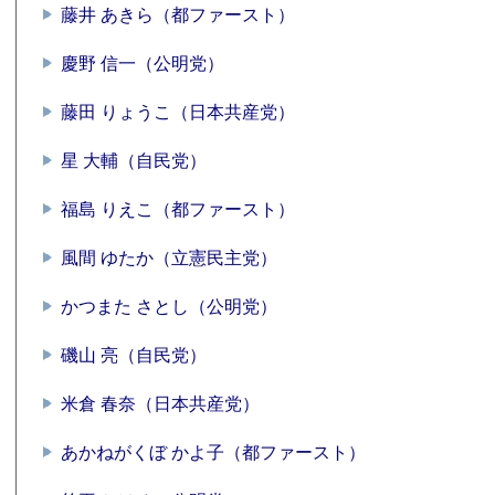
藤井 あきら（都ファースト）
慶野 信一（公明党）
藤田 りょうこ（日本共産党）
星 大輔（自民党）
福島 りえこ（都ファースト）
風間 ゆたか（立憲民主党）
かつまた さとし（公明党）
磯山 亮（自民党）
米倉 春奈（日本共産党）
あかねがくぼ かよ子（都ファースト）