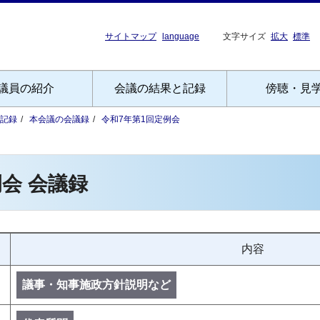
サイトマップ
language
文字サイズ
拡大
標準
議員の紹介
会議の結果と記録
傍聴・見
記録
本会議の会議録
令和7年第1回定例会
会 会議録
内容
議事・知事施政方針説明など