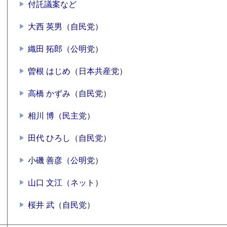
付託議案など
大西 英男（自民党）
織田 拓郎（公明党）
曽根 はじめ（日本共産党）
高橋 かずみ（自民党）
相川 博（民主党）
田代 ひろし（自民党）
小磯 善彦（公明党）
山口 文江（ネット）
桜井 武（自民党）