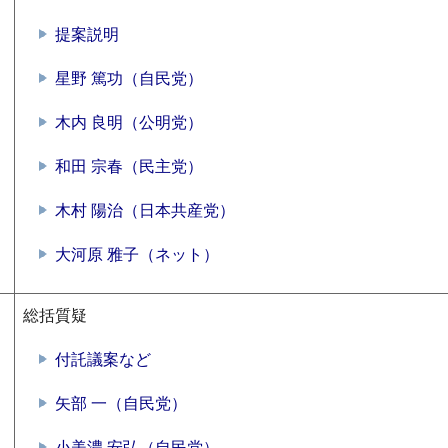
提案説明
星野 篤功（自民党）
木内 良明（公明党）
和田 宗春（民主党）
木村 陽治（日本共産党）
大河原 雅子（ネット）
総括質疑
付託議案など
矢部 一（自民党）
小美濃 安弘（自民党）