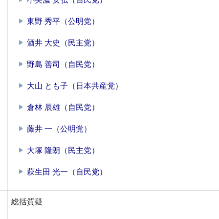
東野 秀平（公明党）
酒井 大史（民主党）
野島 善司（自民党）
大山 とも子（日本共産党）
倉林 辰雄（自民党）
藤井 一（公明党）
大塚 隆朗（民主党）
萩生田 光一（自民党）
総括質疑