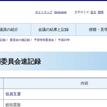
サイトマップ
language
文字サイズ
拡大
標準
議員の紹介
会議の結果と記録
傍聴・見
記録
委員会の速記録
予算特別委員会
平成15年
別委員会速記録
内容
役員互選
総括質疑