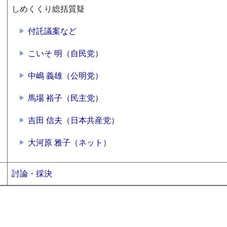
しめくくり総括質疑
付託議案など
こいそ 明（自民党）
中嶋 義雄（公明党）
馬場 裕子（民主党）
吉田 信夫（日本共産党）
大河原 雅子（ネット）
討論・採決