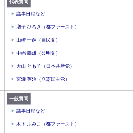
号
代表質問
議事日程など
増子 ひろき（都ファースト）
山崎 一輝（自民党）
中嶋 義雄（公明党）
大山 とも子（日本共産党）
宮瀬 英治（立憲民主党）
号
一般質問
議事日程など
木下 ふみこ（都ファースト）