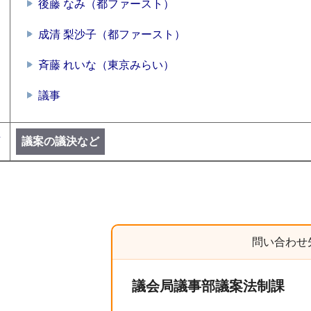
後藤 なみ（都ファースト）
成清 梨沙子（都ファースト）
斉藤 れいな（東京みらい）
議事
号
議案の議決など
問い合わせ
議会局議事部議案法制課