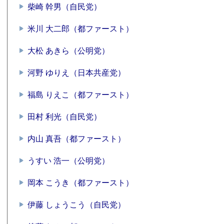
柴崎 幹男（自民党）
米川 大二郎（都ファースト）
大松 あきら（公明党）
河野 ゆりえ（日本共産党）
福島 りえこ（都ファースト）
田村 利光（自民党）
内山 真吾（都ファースト）
うすい 浩一（公明党）
岡本 こうき（都ファースト）
伊藤 しょうこう（自民党）