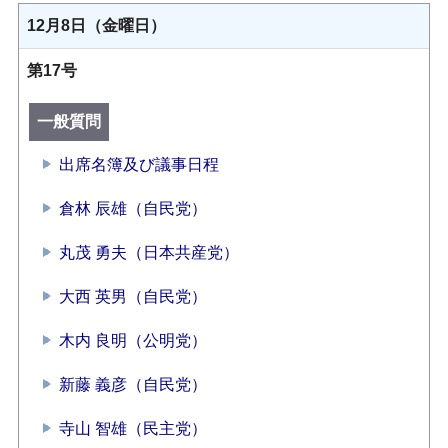
12月8日（金曜日）
第17号
一般質問
出席名簿及び議事日程
倉林 辰雄（自民党）
丸茂 勇夫（日本共産党）
大西 英男（自民党）
木内 良明（公明党）
新藤 義彦（自民党）
寺山 智雄（民主党）