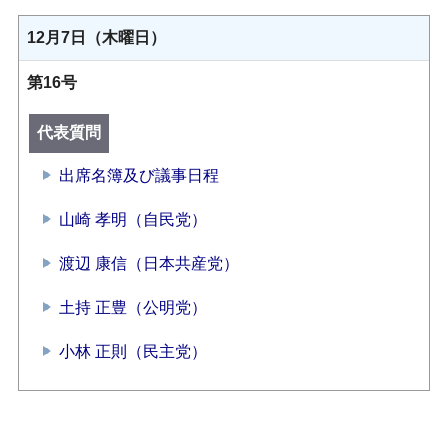
12月7日（木曜日）
第16号
代表質問
出席名簿及び議事日程
山崎 孝明（自民党）
渡辺 康信（日本共産党）
土持 正豊（公明党）
小林 正則（民主党）