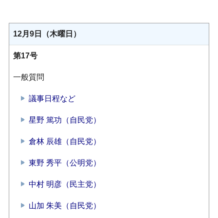
12月9日（木曜日）
第17号
一般質問
議事日程など
星野 篤功（自民党）
倉林 辰雄（自民党）
東野 秀平（公明党）
中村 明彦（民主党）
山加 朱美（自民党）