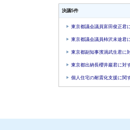
決議5件
東京都議会議員富田俊正君
東京都議会議員柿沢未途君
東京都副知事濱渦武生君に
東京都出納長櫻井巖君に対
個人住宅の耐震化支援に関