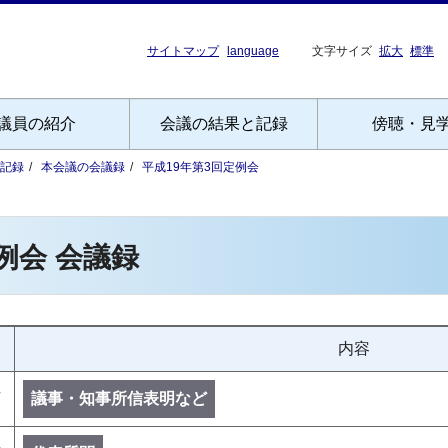
サイトマップ
language
文字サイズ
拡大
標準
議員の紹介
会議の結果と記録
傍聴・見
記録
本会議の会議録
平成19年第3回定例会
例会 会議録
内容
号
議事・知事所信表明など