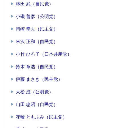
林田 武（自民党）
小磯 善彦（公明党）
岡崎 幸夫（民主党）
米沢 正和（自民党）
小竹 ひろ子（日本共産党）
鈴木 章浩（自民党）
伊藤 まさき（民主党）
大松 成（公明党）
山田 忠昭（自民党）
花輪 ともふみ（民主党）