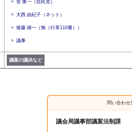
菅 東一（自民党）
大西 由紀子（ネット）
後藤 雄一（無（行革110番））
議事
号
議案の議決など
問い合わせ
議会局議事部議案法制課