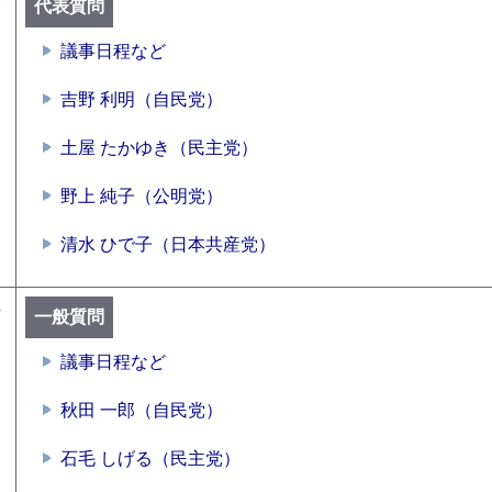
号
代表質問
議事日程など
吉野 利明（自民党）
土屋 たかゆき（民主党）
野上 純子（公明党）
清水 ひで子（日本共産党）
号
一般質問
議事日程など
秋田 一郎（自民党）
石毛 しげる（民主党）