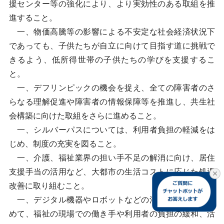
援センター等の強化により、より実効性のある取組を推
進すること。
一、物価高騰等の影響による不安定な社会経済状況下
であっても、子供たちが自立に向けて目指す道に挑戦で
きるよう、低所得世帯の子供たちの学びを支援するこ
と。
一、デフリンピックの機会を捉え、全ての障害者のさ
らなる理解促進や障害者の情報保障等を推進し、共生社
会構築に向けた取組をさらに進めること。
一、シルバーパスについては、利用者負担の軽減をは
じめ、制度の充実を図ること。
一、介護、福祉業界の担い手不足の解消に向け、居住
支援手当の活用など、大都市の生活コストに応じた処遇
改善に取り組むこと。
一、デジタル機器やロボットなどの活用を積極的に進
めて、福祉の現場での働き手や利用者の負担の緩和、活