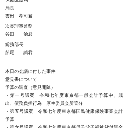
局長
雲田 孝司君
次長理事兼務
谷田 治君
総務部長
船尾 誠君
本日の会議に付した事件
意見書について
予算の調査（意見開陳）
・第一号議案 令和七年度東京都一般会計予算中、歳
出、債務負担行為 厚生委員会所管分
・第五号議案 令和七年度東京都国民健康保険事業会計
予算
・第六号議案 令和七年度東京都母子父子福祉貸付資金