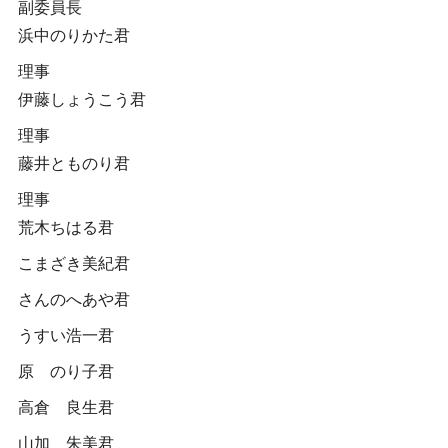
副委員長
浜中のりかた君
理事
伊藤しょうこう君
理事
藤井とものり君
理事
荒木ちはる君
こまざき美紀君
さんのへあや君
うすい浩一君
原 のり子君
高倉 良生君
山加 朱美君