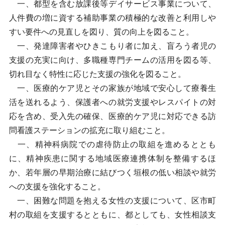
一、都型を含む放課後等デイサービス事業について、
人件費の増に資する補助事業の積極的な改善と利用しや
すい要件への見直しを図り、質の向上を図ること。
一、発達障害者やひきこもり者に加え、盲ろう者児の
支援の充実に向け、多職種専門チームの活用を図る等、
切れ目なく特性に応じた支援の強化を図ること。
一、医療的ケア児とその家族が地域で安心して療養生
活を送れるよう、保護者への就労支援やレスパイトの対
応を含め、受入先の確保、医療的ケア児に対応できる訪
問看護ステーションの拡充に取り組むこと。
一、精神科病院での虐待防止の取組を進めるととも
に、精神疾患に関する地域医療連携体制を整備するほ
か、若年層の早期治療に結びつく垣根の低い相談や就労
への支援を強化すること。
一、困難な問題を抱える女性の支援について、区市町
村の取組を支援するとともに、都としても、女性相談支