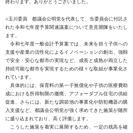
終わります。ありがとうございました。
○玉川委員 都議会公明党を代表して、当委員会に付託さ
れた令和七年度予算関連議案について意見開陳をいたし
ます。
令和七年度一般会計予算案では、未来を担う子供への
支援や産業の活性化によるイノベーションの創出、強靱
で安全・安心な都市の実現など、成長と成熟が両立した
持続可能な都市を実現するための様々な取組が事業化さ
れています。
具体的には、保育料の第一子無償化や子供の医療費助
成における所得制限の撤廃、アフォーダブル住宅の供給
促進、さらには、新たな調節池の事業化や防犯機器の購
入支援など、都議会公明党が強く求めてきた施策が随所
に盛り込まれており、高く評価します。
こうした施策を着実に展開するため、一定の残高を確