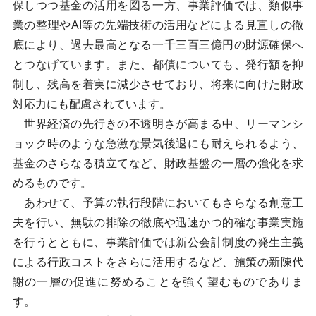
保しつつ基金の活用を図る一方、事業評価では、類似事
業の整理やAI等の先端技術の活用などによる見直しの徹
底により、過去最高となる一千三百三億円の財源確保へ
とつなげています。また、都債についても、発行額を抑
制し、残高を着実に減少させており、将来に向けた財政
対応力にも配慮されています。
世界経済の先行きの不透明さが高まる中、リーマンシ
ョック時のような急激な景気後退にも耐えられるよう、
基金のさらなる積立てなど、財政基盤の一層の強化を求
めるものです。
あわせて、予算の執行段階においてもさらなる創意工
夫を行い、無駄の排除の徹底や迅速かつ的確な事業実施
を行うとともに、事業評価では新公会計制度の発生主義
による行政コストをさらに活用するなど、施策の新陳代
謝の一層の促進に努めることを強く望むものでありま
す。