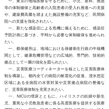
一、東京の地域医療を守るために、小児、産科、救急
等の体制確保と高齢者の入院患者の受入れ推進への支援
や、建築費高騰を踏まえた施設整備の充実など、民間病
院への支援を強化されたい。
一、新たな感染症による危機に備えるために、感染症
予防計画に基づき、平時から必要な体制確保を進められ
たい。
一、都保健所は、地域における保健衛生行政の中核機
関として、健康危機管理などの広域的、専門的、技術的
拠点として一層の強化を図られたい。
一、災害医療コーディネーターを核とした災害医療体
制を構築し、都内全ての病院の耐震化の促進、浸水想定
区域にある全病院の水害対策や災害拠点病院の整備な
ど、災害医療体制を充実されたい。
一、NICUの増床とともに、ハイリスクの妊婦や新生
児、重篤な小児救急患者に係る高度医療を提供する医療