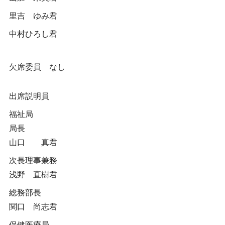
里吉 ゆみ君
中村ひろし君
欠席委員 なし
出席説明員
福祉局
局長
山口 真君
次長理事兼務
浅野 直樹君
総務部長
関口 尚志君
保健医療局