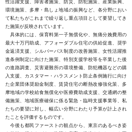
性活躍支援、障害者施策、防災、防犯施策、産業振興、
環境施策、多摩・島しょ地域の振興など、各分野におい
て私たちがこれまで繰り返し重点項目として要望してき
た施策が反映されています。
具体的には、保育料第一子無償化や、無痛分娩費用の
最大十万円助成、アフォーダブル住宅の供給促進、奨学
金返済支援、シルバーパス制度の改善施策、女性活躍推
進条例制定に向けた施策、特別支援学校等を卒業した後
の進路調査、災害避難所の環境整備、防犯機器などの購
入支援、カスタマー・ハラスメント防止条例施行に向け
た企業団体奨励金制度、賃貸住宅の断熱改修強化策、多
摩地域の学校給食無償化や医療費助成支援、交通網の整
備施策、地域医療確保に係る緊急・臨時支援事業等、私
たちの要望に対し、幅広い分野にわたり予算が計上され
たことを評価するものです。
今後も都民ファーストの観点から、東京のあるべき姿