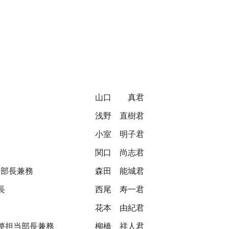
山口 真君
浅野 直樹君
小室 明子君
関口 尚志君
当部長兼務
森田 能城君
長
西尾 寿一君
花本 由紀君
整担当部長兼務
柳橋 祥人君