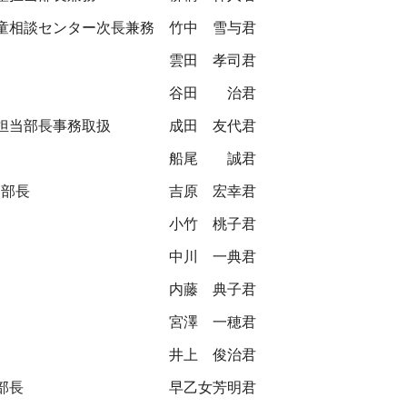
童相談センター次長兼務
竹中 雪与君
雲田 孝司君
谷田 治君
担当部長事務取扱
成田 友代君
船尾 誠君
当部長
吉原 宏幸君
小竹 桃子君
中川 一典君
内藤 典子君
宮澤 一穂君
井上 俊治君
部長
早乙女芳明君