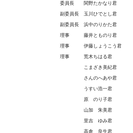
委員長
関野たかなり君
副委員長
玉川ひでとし君
副委員長
浜中のりかた君
理事
藤井とものり君
理事
伊藤しょうこう君
理事
荒木ちはる君
こまざき美紀君
さんのへあや君
うすい浩一君
原 のり子君
山加 朱美君
里吉 ゆみ君
高倉 良生君