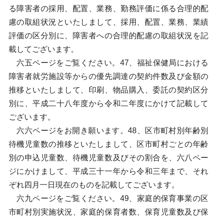
る障害者の採用、配置、業務、勤務評価に係る合理的配
慮の取組状況といたしまして、採用、配置、業務、業績
評価の区分別に、障害者への合理的配慮の取組状況を記
載してございます。
六五ページをご覧ください。47、福祉保健局における
障害者就労施設等からの優先調達の契約件数及び金額の
推移といたしまして、印刷、物品購入、委託の契約区分
別に、平成二十八年度から令和二年度にかけて記載して
ございます。
六六ページをお開き願います。48、区市町村別年齢別
待機児童数の推移といたしまして、区市町村ごとの年齢
別の申込児童数、待機児童数及びその割合を、六八ペー
ジにかけまして、平成三十一年から令和三年まで、それ
ぞれ四月一日現在のものを記載してございます。
六九ページをご覧ください。49、家庭的保育事業の区
市町村別実施状況、家庭的保育者数、保育児童数及び保