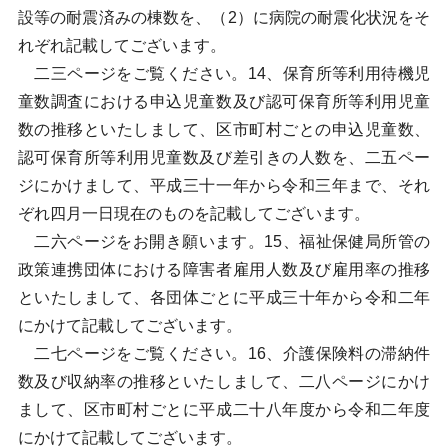
設等の耐震済みの棟数を、（2）に病院の耐震化状況をそ
れぞれ記載してございます。
二三ページをご覧ください。14、保育所等利用待機児
童数調査における申込児童数及び認可保育所等利用児童
数の推移といたしまして、区市町村ごとの申込児童数、
認可保育所等利用児童数及び差引きの人数を、二五ペー
ジにかけまして、平成三十一年から令和三年まで、それ
ぞれ四月一日現在のものを記載してございます。
二六ページをお開き願います。15、福祉保健局所管の
政策連携団体における障害者雇用人数及び雇用率の推移
といたしまして、各団体ごとに平成三十年から令和二年
にかけて記載してございます。
二七ページをご覧ください。16、介護保険料の滞納件
数及び収納率の推移といたしまして、二八ページにかけ
まして、区市町村ごとに平成二十八年度から令和二年度
にかけて記載してございます。