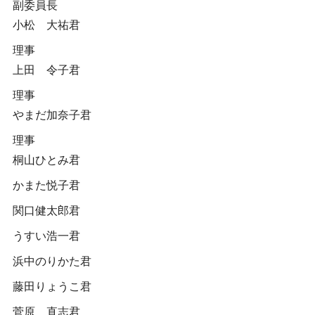
副委員長
小松 大祐君
理事
上田 令子君
理事
やまだ加奈子君
理事
桐山ひとみ君
かまた悦子君
関口健太郎君
うすい浩一君
浜中のりかた君
藤田りょうこ君
菅原 直志君