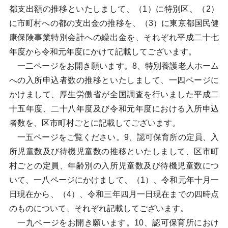
都支出額の推移といたしまして、（1）に特別区、（2）
に市町村への都の支出金の推移を、（3）に東京都国民健
康保険事業特別会計への繰出金を、それぞれ平成二十七
年度から令和元年度にかけて記載してございます。
一二ページをお開き願います。8、特別養護老人ホーム
への入所申込者数の推移といたしまして、一四ページに
かけまして、厚生労働省が全国調査を行いました平成二
十五年度、二十八年度及び令和元年度における入所申込
者数を、区市町村ごとに記載してございます。
一五ページをご覧ください。9、認可保育所の定員、入
所児童数及び待機児童数の推移といたしまして、区市町
村ごとの定員、年齢別の入所児童数及び待機児童数につ
いて、一八ページにかけまして、（1）、令和元年十月一
日現在から、（4）、令和三年四月一日現在までの四時点
のものについて、それぞれ記載してございます。
一九ページをお開き願います。10、認可保育所におけ