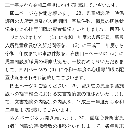
三十年度から令和二年度にかけて記載してございます。
四二ページをお開き願います。28、児童相談所一時保
護所の入所定員及び入所期間、事故件数、職員の研修状
況並びに心理専門職の配置状況といたしまして、四四ペ
ージにかけまして、（1）に令和二年度の入所定員、新規
入所児童数及び入所期間等を、（2）に平成三十年度から
令和二年度までの事故件数を、右側四三ページの（3）に
児童相談所職員の研修状況を、一枚おめくりいただきま
して、四四ページの（4）に令和三年度の心理専門職の配
置状況をそれぞれ記載してございます。
四五ページをご覧ください。29、都所管の児童養護施
設への指導検査における文書指摘数の推移といたしまし
て、文書指摘の内容別の内訳を、平成三十年度から令和
二年度まで記載してございます。
四六ページをお開き願います。30、重症心身障害児
（者）施設の待機者数の推移といたしまして、各年度末