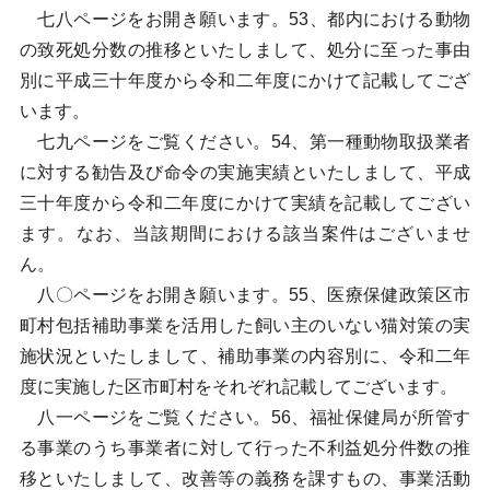
七八ページをお開き願います。53、都内における動物
の致死処分数の推移といたしまして、処分に至った事由
別に平成三十年度から令和二年度にかけて記載してござ
います。
七九ページをご覧ください。54、第一種動物取扱業者
に対する勧告及び命令の実施実績といたしまして、平成
三十年度から令和二年度にかけて実績を記載してござい
ます。なお、当該期間における該当案件はございませ
ん。
八〇ページをお開き願います。55、医療保健政策区市
町村包括補助事業を活用した飼い主のいない猫対策の実
施状況といたしまして、補助事業の内容別に、令和二年
度に実施した区市町村をそれぞれ記載してございます。
八一ページをご覧ください。56、福祉保健局が所管す
る事業のうち事業者に対して行った不利益処分件数の推
移といたしまして、改善等の義務を課すもの、事業活動