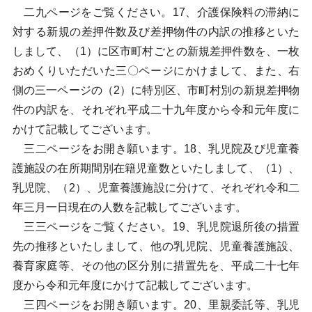
二九ページをご覧ください。17、介護保険料の滞納に
対する新規の差押件数及び差押物件の内訳の推移といた
しまして、（1）に区市町村ごとの新規差押件数を、一枚
おめくりいただいた三〇ページにかけまして、また、右
側の三一ページの（2）に特別区、市町村別の新規差押物
件の内訳を、それぞれ平成二十九年度から令和元年度に
かけて記載してございます。
三二ページをお開き願います。18、乳児院及び児童養
護施設の在所期間別在籍児童数といたしまして、（1）、
乳児院、（2）、児童養護施設に分けて、それぞれ令和二
年三月一日現在の人数を記載してございます。
三三ページをご覧ください。19、乳児院退所後の措置
先の推移といたしまして、他の乳児院、児童養護施設、
養育家庭等、その他の区分別に措置先を、平成二十七年
度から令和元年度にかけて記載してございます。
三四ページをお開き願います。20、里親委託等、乳児