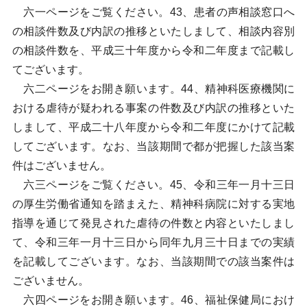
六一ページをご覧ください。43、患者の声相談窓口へ
の相談件数及び内訳の推移といたしまして、相談内容別
の相談件数を、平成三十年度から令和二年度まで記載し
てございます。
六二ページをお開き願います。44、精神科医療機関に
おける虐待が疑われる事案の件数及び内訳の推移といた
しまして、平成二十八年度から令和二年度にかけて記載
してございます。なお、当該期間で都が把握した該当案
件はございません。
六三ページをご覧ください。45、令和三年一月十三日
の厚生労働省通知を踏まえた、精神科病院に対する実地
指導を通じて発見された虐待の件数と内容といたしまし
て、令和三年一月十三日から同年九月三十日までの実績
を記載してございます。なお、当該期間での該当案件は
ございません。
六四ページをお開き願います。46、福祉保健局におけ