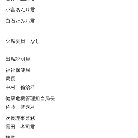
小宮あんり君
白石たみお君
欠席委員 なし
出席説明員
福祉保健局
局長
中村 倫治君
健康危機管理担当局長
佐藤 智秀君
次長理事兼務
雲田 孝司君
技監