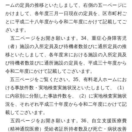
ームの定員の推移といたしまして、右側の五一ページに
かけまして、各年度三月一日現在の定員を、区市町村ご
とに平成二十八年度から令和二年度にかけて記載してご
ざいます。
五二ページをお開き願います。34、重症心身障害児
（者）施設の入所定員及び待機者数並びに通所定員の推
移といたしまして、各年度末における施設の入所定員及
び待機者数並びに通所施設の定員を、平成三十年度から
令和二年度にかけて記載してございます。
五三ページをご覧ください。35、有料老人ホームにお
ける事故件数・実地検査実施状況といたしまして、（1）
に内容別に分類した事故件数を、（2）に実地検査実施状
況を、それぞれ平成三十年度から令和二年度にかけて記
載してございます。
五四ページをお開き願います。36、自立支援医療費
（精神通院医療）受給者証所持者数及び死亡・病状改善