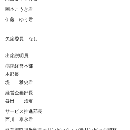
岡本こうき君
伊藤 ゆう君
欠席委員 なし
出席説明員
病院経営本部
本部長
堤 雅史君
経営企画部長
谷田 治君
サービス推進部長
西川 泰永君
経営戦略担当部長オリンピック・パラリンピック調整