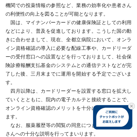
機関での投薬情報の参照など、業務の効率化や患者さん
の利便性の向上を図ることが可能となります。
国は、マイナンバーカードの健康保険証としての利用
などにより、普及を促進しております。こうした国の動
きに合わせまして、現在、全都立病院において、オンラ
イン資格確認の導入に必要な配線工事や、カードリーダ
ーの受付窓口への設置などを行っておりまして、社会保
険診療報酬支払基金のシステムとの通信テストなどが完
了した後、三月末までに運用を開始する予定でございま
す。
四月以降は、カードリーダーを設置する窓口を拡大し
ていくとともに、院内の電子カルテと接続することで、
オンライン資格確認のメリットを十分に生かしてまいり
ます。
なお、服薬履歴等の閲覧の同意につきましては、患者
さんへの十分な説明を行ってまいります。