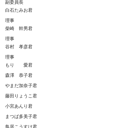
副委員長
白石たみお君
理事
柴崎 幹男君
理事
谷村 孝彦君
理事
もり 愛君
森澤 恭子君
やまだ加奈子君
藤田りょうこ君
小宮あんり君
まつば多美子君
鳥居こうすけ君