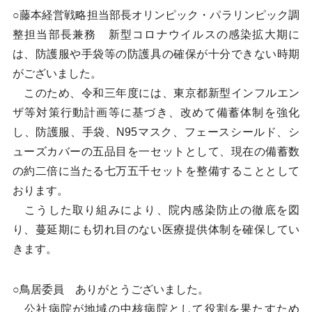
○藤本経営戦略担当部長オリンピック・パラリンピック調
整担当部長兼務 新型コロナウイルスの感染拡大期に
は、防護服や手袋等の防護具の確保が十分できない時期
がございました。
このため、令和三年度には、東京都新型インフルエン
ザ等対策行動計画等に基づき、改めて備蓄体制を強化
し、防護服、手袋、N95マスク、フェースシールド、シ
ューズカバーの五品目を一セットとして、現在の備蓄数
の約二倍に当たる七万五千セットを整備することとして
おります。
こうした取り組みにより、院内感染防止の徹底を図
り、蔓延期にも切れ目のない医療提供体制を確保してい
きます。
○鳥居委員 ありがとうございました。
公社病院が地域の中核病院として役割を果たすため