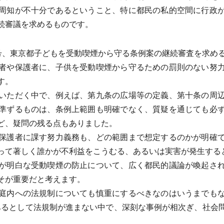
周知が不十分であるということ、特に都民の私的空間に行政
続審議を求めるものです。
号、東京都子どもを受動喫煙から守る条例案の継続審査を求め
者や保護者に、子供を受動喫煙から守るための罰則のない努力
す。
いただく中で、例えば、第九条の広場等の定義、第十条の周辺
準ずるものは、条例上範囲も明確でなく、質疑を通じても必
ど、疑問の残る点もありました。
保護者に課す努力義務も、どの範囲まで想定するのかが明確で
って著しく誰かが不利益をこうむる、あるいは実害が発生する
が明白な受動喫煙の防止について、広く都民的議論が喚起され
そが重要だと考えます。
庭内への法規制についても慎重にするべきなのはいうまでもな
あるとして法規制が進まない中で、深刻な事例が相次ぎ、社会