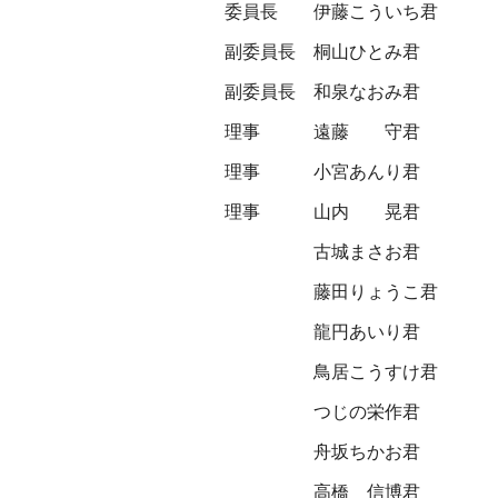
委員長
伊藤こういち君
副委員長
桐山ひとみ君
副委員長
和泉なおみ君
理事
遠藤 守君
理事
小宮あんり君
理事
山内 晃君
古城まさお君
藤田りょうこ君
龍円あいり君
鳥居こうすけ君
つじの栄作君
舟坂ちかお君
高橋 信博君