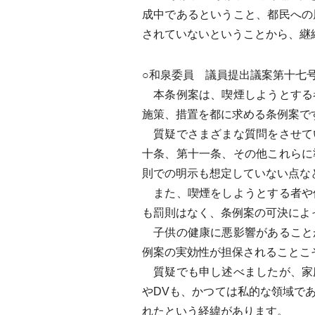
成中であるということ、都民への
されていないということから、継
○和泉委員 議員提出議案第十七
本条例案は、喫煙しようとする
施策、措置を都に求める条例案で
質疑でさまざまな質問をさせて
十条、第十一条、その他これらに
則での明示も想定していない点な
また、喫煙をしようとする者や
も罰則はなく、条例案の可決によ
子供の健康に悪影響があること
例案の実効性が担保されることこ
質疑でも申し述べましたが、家
やDVも、かつては私的な領域で
れたという経緯があります。