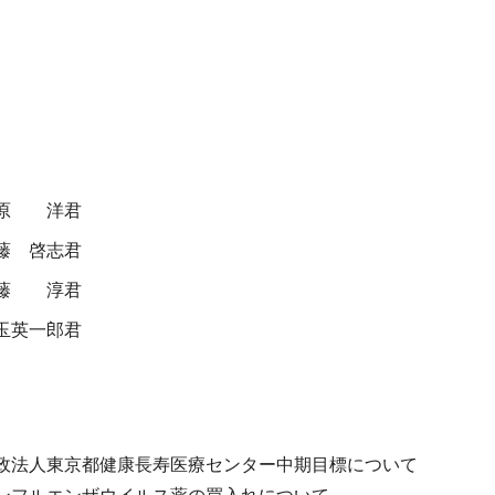
原 洋君
藤 啓志君
藤 淳君
玉英一郎君
政法人東京都健康長寿医療センター中期目標について