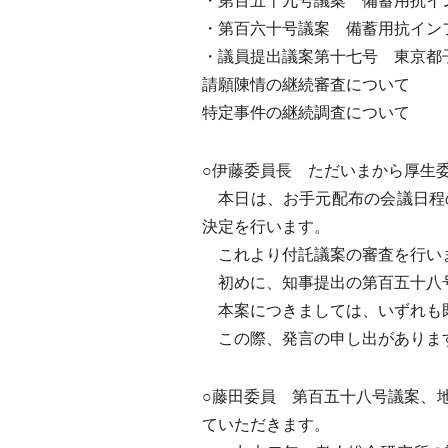
・第百五十九号議案 備蓄用抗イ
・第百六十号議案 備蓄用抗イン
・議員提出議案第十七号 東京都
請願陳情の継続審査について
特定事件の継続調査について
○伊藤委員長 ただいまから厚生
本日は、お手元配布の会議日程
決定を行います。
これより付託議案の審査を行い
初めに、知事提出の第百五十八号
本案につきましては、いずれも
この際、発言の申し出がありま
○藤田委員 第百五十八号議案、
ていただきます。