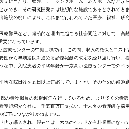
設立に当たり、病院、ナーシングホーム、老人ホームなどから
とができ、その研究開発には理想的な施設であるとされてき
者施設の廃止により、これまで行われていた医療、福祉、研
医療難民など、経済的な理由で起こる社会問題に対して、高齢
重要になっています。
医療センターの中期目標では、この間、収入の確保とコスト
要性から早期退院を進める診療報酬の改定を繰り返し行い、看
うな中、入院患者の平均年齢が十歳高い医療センターでのベ
平均在院日数を五日以上短縮していますが、そのための超過勤
都の看護職員の派遣解消を行っているため、より多くの看護
看護師紹介会社に一千五百万円支払い、十六名の看護師を採
の低下につながりかねません。
ド代が導入され、現在では二六％のベッドが有料個室になって