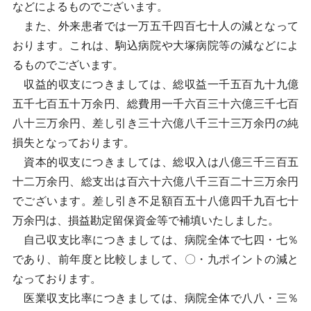
などによるものでございます。
また、外来患者では一万五千四百七十人の減となって
おります。これは、駒込病院や大塚病院等の減などによ
るものでございます。
収益的収支につきましては、総収益一千五百九十九億
五千七百五十万余円、総費用一千六百三十六億三千七百
八十三万余円、差し引き三十六億八千三十三万余円の純
損失となっております。
資本的収支につきましては、総収入は八億三千三百五
十二万余円、総支出は百六十六億八千三百二十三万余円
でございます。差し引き不足額百五十八億四千九百七十
万余円は、損益勘定留保資金等で補填いたしました。
自己収支比率につきましては、病院全体で七四・七％
であり、前年度と比較しまして、〇・九ポイントの減と
なっております。
医業収支比率につきましては、病院全体で八八・三％