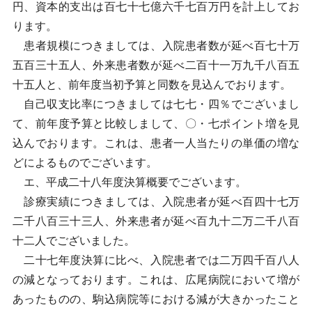
円、資本的支出は百七十七億六千七百万円を計上してお
ります。
患者規模につきましては、入院患者数が延べ百七十万
五百三十五人、外来患者数が延べ二百十一万九千八百五
十五人と、前年度当初予算と同数を見込んでおります。
自己収支比率につきましては七七・四％でございまし
て、前年度予算と比較しまして、〇・七ポイント増を見
込んでおります。これは、患者一人当たりの単価の増な
どによるものでございます。
エ、平成二十八年度決算概要でございます。
診療実績につきましては、入院患者が延べ百四十七万
二千八百三十三人、外来患者が延べ百九十二万二千八百
十二人でございました。
二十七年度決算に比べ、入院患者では二万四千百八人
の減となっております。これは、広尾病院において増が
あったものの、駒込病院等における減が大きかったこと