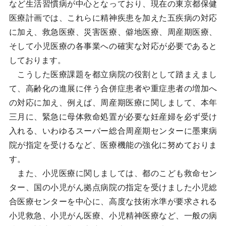
など生活習慣病が中心となっており、現在の東京都保健
医療計画では、これらに精神疾患を加えた五疾病の対応
に加え、救急医療、災害医療、僻地医療、周産期医療、
そして小児医療の各事業への確実な対応が必要であると
しております。
こうした医療課題を都立病院の役割として踏まえまし
て、高齢化の進展に伴う合併症患者や重症患者の増加へ
の対応に加え、例えば、周産期医療に関しまして、本年
三月に、緊急に母体救命処置が必要な妊産婦を必ず受け
入れる、いわゆるスーパー総合周産期センターに墨東病
院が指定を受けるなど、医療機能の強化に努めておりま
す。
また、小児医療に関しましては、都のこども救命セン
ター、国の小児がん拠点病院の指定を受けました小児総
合医療センターを中心に、高度な技術水準が要求される
小児救急、小児がん医療、小児精神医療など、一般の病