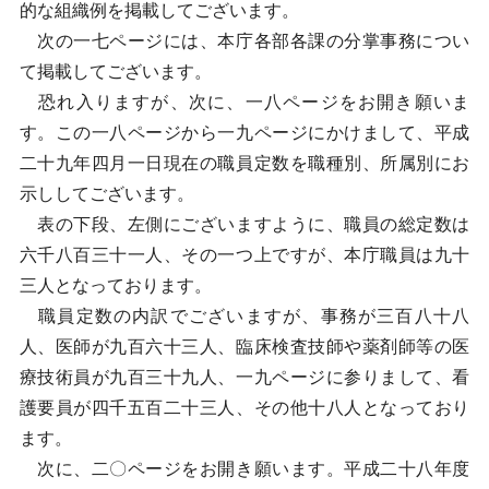
的な組織例を掲載してございます。
次の一七ページには、本庁各部各課の分掌事務につい
て掲載してございます。
恐れ入りますが、次に、一八ページをお開き願いま
す。この一八ページから一九ページにかけまして、平成
二十九年四月一日現在の職員定数を職種別、所属別にお
示ししてございます。
表の下段、左側にございますように、職員の総定数は
六千八百三十一人、その一つ上ですが、本庁職員は九十
三人となっております。
職員定数の内訳でございますが、事務が三百八十八
人、医師が九百六十三人、臨床検査技師や薬剤師等の医
療技術員が九百三十九人、一九ページに参りまして、看
護要員が四千五百二十三人、その他十八人となっており
ます。
次に、二〇ページをお開き願います。平成二十八年度