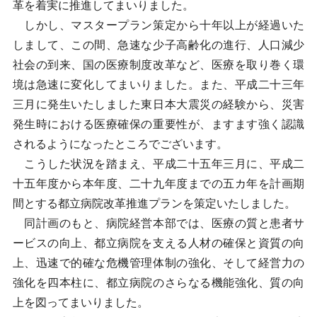
革を着実に推進してまいりました。
しかし、マスタープラン策定から十年以上が経過いた
しまして、この間、急速な少子高齢化の進行、人口減少
社会の到来、国の医療制度改革など、医療を取り巻く環
境は急速に変化してまいりました。また、平成二十三年
三月に発生いたしました東日本大震災の経験から、災害
発生時における医療確保の重要性が、ますます強く認識
されるようになったところでございます。
こうした状況を踏まえ、平成二十五年三月に、平成二
十五年度から本年度、二十九年度までの五カ年を計画期
間とする都立病院改革推進プランを策定いたしました。
同計画のもと、病院経営本部では、医療の質と患者サ
ービスの向上、都立病院を支える人材の確保と資質の向
上、迅速で的確な危機管理体制の強化、そして経営力の
強化を四本柱に、都立病院のさらなる機能強化、質の向
上を図ってまいりました。