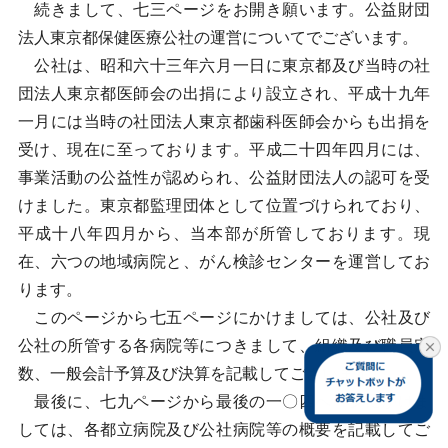
続きまして、七三ページをお開き願います。公益財団
法人東京都保健医療公社の運営についてでございます。
公社は、昭和六十三年六月一日に東京都及び当時の社
団法人東京都医師会の出捐により設立され、平成十九年
一月には当時の社団法人東京都歯科医師会からも出捐を
受け、現在に至っております。平成二十四年四月には、
事業活動の公益性が認められ、公益財団法人の認可を受
けました。東京都監理団体として位置づけられており、
平成十八年四月から、当本部が所管しております。現
在、六つの地域病院と、がん検診センターを運営してお
ります。
このページから七五ページにかけましては、公社及び
公社の所管する各病院等につきまして、組織及び職員定
数、一般会計予算及び決算を記載してございます。
最後に、七九ページから最後の一〇四ページにかけま
しては、各都立病院及び公社病院等の概要を記載してご