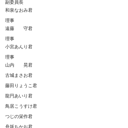
副委員長
和泉なおみ君
理事
遠藤 守君
理事
小宮あんり君
理事
山内 晃君
古城まさお君
藤田りょうこ君
龍円あいり君
鳥居こうすけ君
つじの栄作君
舟坂ちかお君