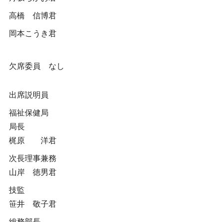
高橋 信博君
岡本こうき君
欠席委員 なし
出席説明員
福祉保健局
局長
梶原 洋君
次長理事兼務
山岸 徳男君
技監
笹井 敬子君
総務部長