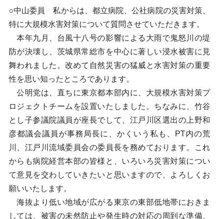
○中山委員 私からは、都立病院、公社病院の災害対策、
特に大規模水害対策について質問させていただきます。
本年九月、台風十八号の影響による大雨で鬼怒川の堤
防が決壊し、茨城県常総市を中心に著しい浸水被害に見
舞われました。改めて自然災害の猛威と水害対策の重要
性を思い知ったところであります。
公明党は、直ちに東京都本部内に、大規模水害対策プ
ロジェクトチームを設置いたしました。ちなみに、竹谷
とし子参議院議員が座長でして、江戸川区選出の上野和
彦都議会議員が事務局長に、かくいう私も、PT内の荒
川、江戸川流域委員会の委員長を務めております。これ
からも病院経営本部の皆様と、いろいろ災害対策につい
て意見を交わしていきたいと思いますので、よろしくお
願いいたします。
海抜より低い地域が広がる東京の東部低地帯におきま
しては、被害の未然防止や発生時の対応の周到な準備、