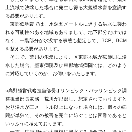
上流域で決壊した場合に発生し得る大規模水害を意識す
る必要があります。
東部低地帯では、水深五メートルに達する洪水に襲わ
れる可能性のある地域もありまして、地下部分だけでは
なく、一階部分が水没する事態も想定して、BCP、BCM
を整える必要があります。
そこで、荒川の氾濫により、区東部地域が広範囲に浸
水した場合、墨東病院及び東部地域病院では、どのよう
に対応していくのか、お伺いをいたします。
○高野経営戦略担当部長オリンピック・パラリンピック調
整担当部長兼務 荒川が氾濫し、想定されておりますと
おり浸水が三メートル以上になった場合には、個々の病
院が単独で、その被害を完全に防ぐことは困難であると
いうふうに考えております。
一方、広範囲かつ大規模に浸水する場合でも、徐々に