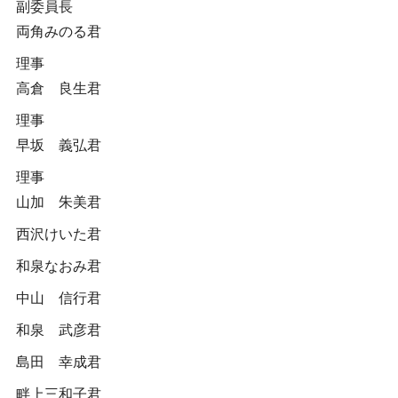
副委員長
両角みのる君
理事
高倉 良生君
理事
早坂 義弘君
理事
山加 朱美君
西沢けいた君
和泉なおみ君
中山 信行君
和泉 武彦君
島田 幸成君
畔上三和子君