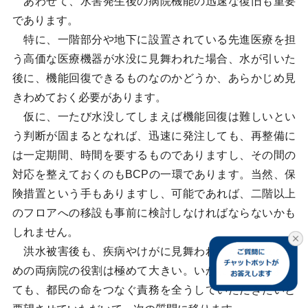
あわせて、水害発生後の病院機能の迅速な復旧も重要
であります。
特に、一階部分や地下に設置されている先進医療を担
う高価な医療機器が水没に見舞われた場合、水が引いた
後に、機能回復できるものなのかどうか、あらかじめ見
きわめておく必要があります。
仮に、一たび水没してしまえば機能回復は難しいとい
う判断が固まるとなれば、迅速に発注しても、再整備に
は一定期間、時間を要するものでありますし、その間の
対応を整えておくのもBCPの一環であります。当然、保
険措置という手もありますし、可能であれば、二階以上
のフロアへの移設も事前に検討しなければならないかも
しれません。
洪水被害後も、疾病やけがに見舞われた都民を救うた
めの両病院の役割は極めて大きい。いかなる状況にあっ
ても、都民の命をつなぐ責務を全うしていただきたいと