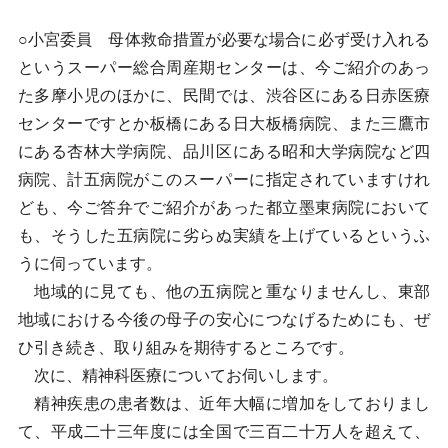
○小宮委員 母体救命措置が必要な場合に必ず受け入れる
というスーパー総合周産期センターは、今ご紹介のあっ
た多摩小児のほかに、民間では、渋谷区にある日赤医療
センターですとか板橋にある日大板橋病院、また三鷹市
にある杏林大学病院、品川区にある昭和大学病院など四
病院、計五病院がこのスーパーに指定されていますけれ
ども、今ご答弁でご紹介があった都立墨東病院において
も、そうした五病院に劣らぬ実績を上げているというふ
うに伺っています。
地域的に見ても、他の五病院と重なりませんし、東部
地域における今後の母子の安心につなげるためにも、ぜ
ひ引き続き、取り組みを期待するところです。
次に、精神科医療についてお伺いします。
精神疾患の患者数は、近年大幅に増加をしておりまし
て、平成二十三年度には全国で三百二十万人を超えて、