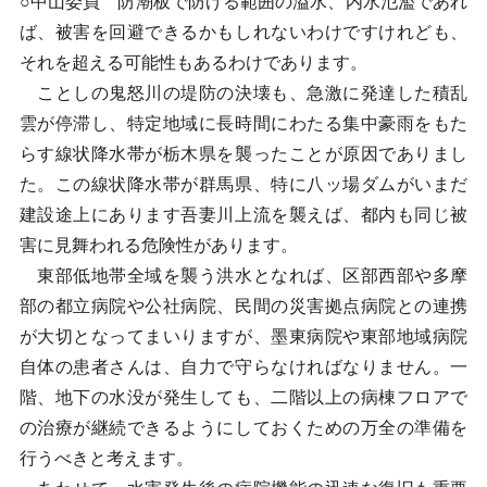
○中山委員 防潮板で防げる範囲の溢水、内水氾濫であれ
ば、被害を回避できるかもしれないわけですけれども、
それを超える可能性もあるわけであります。
ことしの鬼怒川の堤防の決壊も、急激に発達した積乱
雲が停滞し、特定地域に長時間にわたる集中豪雨をもた
らす線状降水帯が栃木県を襲ったことが原因でありまし
た。この線状降水帯が群馬県、特に八ッ場ダムがいまだ
建設途上にあります吾妻川上流を襲えば、都内も同じ被
害に見舞われる危険性があります。
東部低地帯全域を襲う洪水となれば、区部西部や多摩
部の都立病院や公社病院、民間の災害拠点病院との連携
が大切となってまいりますが、墨東病院や東部地域病院
自体の患者さんは、自力で守らなければなりません。一
階、地下の水没が発生しても、二階以上の病棟フロアで
の治療が継続できるようにしておくための万全の準備を
行うべきと考えます。