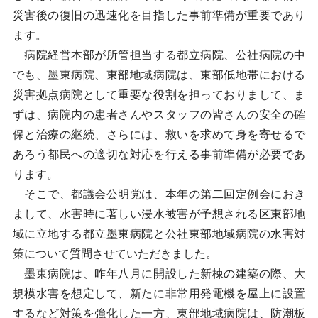
災害後の復旧の迅速化を目指した事前準備が重要であり
ます。
病院経営本部が所管担当する都立病院、公社病院の中
でも、墨東病院、東部地域病院は、東部低地帯における
災害拠点病院として重要な役割を担っておりまして、ま
ずは、病院内の患者さんやスタッフの皆さんの安全の確
保と治療の継続、さらには、救いを求めて身を寄せるで
あろう都民への適切な対応を行える事前準備が必要であ
ります。
そこで、都議会公明党は、本年の第二回定例会におき
まして、水害時に著しい浸水被害が予想される区東部地
域に立地する都立墨東病院と公社東部地域病院の水害対
策について質問させていただきました。
墨東病院は、昨年八月に開設した新棟の建築の際、大
規模水害を想定して、新たに非常用発電機を屋上に設置
するなど対策を強化した一方、東部地域病院は、防潮板