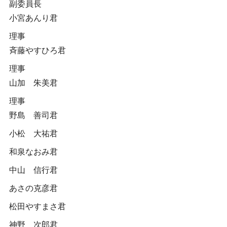
副委員長
小宮あんり君
理事
斉藤やすひろ君
理事
山加 朱美君
理事
野島 善司君
小松 大祐君
和泉なおみ君
中山 信行君
あさの克彦君
松田やすまさ君
神野 次郎君