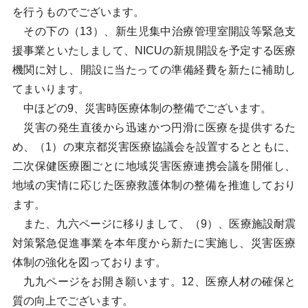
を行うものでございます。
その下の（13）、新生児集中治療管理室開設等緊急支
援事業といたしまして、NICUの新規開設を予定する医療
機関に対し、開設に当たっての準備経費を新たに補助し
てまいります。
中ほどの9、災害時医療体制の整備でございます。
災害の発生直後から迅速かつ円滑に医療を提供するた
め、（1）の東京都災害医療協議会を設置するとともに、
二次保健医療圏ごとに地域災害医療連携会議を開催し、
地域の実情に応じた医療救護体制の整備を推進しており
ます。
また、九六ページに移りまして、（9）、医療施設耐震
対策緊急促進事業を本年度から新たに実施し、災害医療
体制の強化を図っております。
九九ページをお開き願います。12、医療人材の確保と
質の向上でございます。