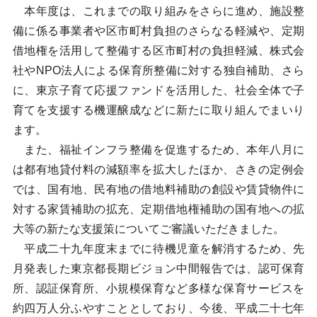
本年度は、これまでの取り組みをさらに進め、施設整
備に係る事業者や区市町村負担のさらなる軽減や、定期
借地権を活用して整備する区市町村の負担軽減、株式会
社やNPO法人による保育所整備に対する独自補助、さら
に、東京子育て応援ファンドを活用した、社会全体で子
育てを支援する機運醸成などに新たに取り組んでまいり
ます。
また、福祉インフラ整備を促進するため、本年八月に
は都有地貸付料の減額率を拡大したほか、さきの定例会
では、国有地、民有地の借地料補助の創設や賃貸物件に
対する家賃補助の拡充、定期借地権補助の国有地への拡
大等の新たな支援策についてご審議いただきました。
平成二十九年度末までに待機児童を解消するため、先
月発表した東京都長期ビジョン中間報告では、認可保育
所、認証保育所、小規模保育など多様な保育サービスを
約四万人分ふやすこととしており、今後、平成二十七年