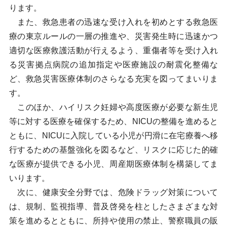
ります。
また、救急患者の迅速な受け入れを初めとする救急医
療の東京ルールの一層の推進や、災害発生時に迅速かつ
適切な医療救護活動が行えるよう、重傷者等を受け入れ
る災害拠点病院の追加指定や医療施設の耐震化整備な
ど、救急災害医療体制のさらなる充実を図ってまいりま
す。
このほか、ハイリスク妊婦や高度医療が必要な新生児
等に対する医療を確保するため、NICUの整備を進めると
ともに、NICUに入院している小児が円滑に在宅療養へ移
行するための基盤強化を図るなど、リスクに応じた的確
な医療が提供できる小児、周産期医療体制を構築してま
いります。
次に、健康安全分野では、危険ドラッグ対策について
は、規制、監視指導、普及啓発を柱としたさまざまな対
策を進めるとともに、所持や使用の禁止、警察職員の販