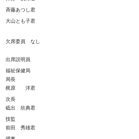
斉藤あつし君
大山とも子君
欠席委員 なし
出席説明員
福祉保健局
局長
梶原 洋君
次長
砥出 欣典君
技監
前田 秀雄君
理事