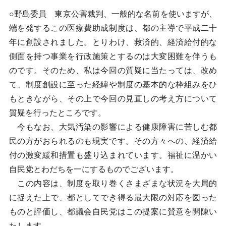
○野島委員 東京公害裁判、一般的な名前を使いますが、
端を発するこの医療費助成制度は、都の主導で平成二十
年に創設されました。とりわけ、救済的、経済給付的な
側面を持つ事業を行政施策とするのは大変困難を伴うも
のです。そのため、私は今回の質疑に当たっては、改め
て、制度創設に至った経緯や制度の基本的な枠組みをひ
もときながら、その上で今回の見直しの考え方について
質疑を行ったところです。
今もなお、大気汚染の影響による健康障害に苦しむ都
民の方がおられるのも現実です。その方々への、経済給
付の激変緩和措置も盛り込まれています。福祉に温かい
自民党とわだちを一にするものでございます。
この内容は、制度を取り巻くさまざまな状況を大局的
に捉えた上で、都としてでき得る最大限の対応を図った
ものと評価し、都議会自民党はこの提案に賛意を開陳い
たします。