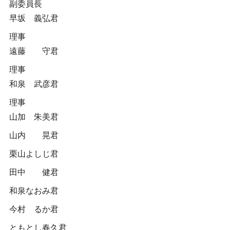
副委員長
早坂 義弘君
理事
遠藤 守君
理事
和泉 武彦君
理事
山加 朱美君
山内 晃君
栗山よしじ君
田中 健君
和泉なおみ君
今村 るか君
ともとし春久君