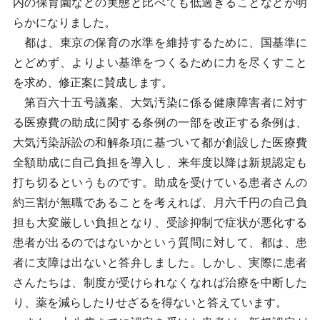
内の保育園などの実態と比べても低過ぎることなどが明
らかになりました。
都は、東京の保育の水準を維持するために、国基準に
とどめず、よりよい基準をつくるために力を尽くすこと
を求め、修正案に賛成します。
第百六十五号議案、大気汚染に係る健康障害者に対す
る医療費の助成に関する条例の一部を改正する条例は、
大気汚染訴訟の和解条項に基づいて都が創設した医療費
全額助成に自己負担を導入し、来年度以降は新規認定も
打ち切るというものです。助成を受けている患者さんの
約三割が無職であることを考えれば、月六千円の自己負
担も大変厳しい負担となり、受診抑制で症状が悪化する
患者が出るのではないかという質問に対して、都は、患
者に支障は出ないと答弁しました。しかし、実際に患者
さんたちは、制度が受けられなくなれば治療を中断した
り、薬を減らしたりせざるを得ないと答えています。