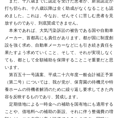
また、十八歳までに認定を受けた患者が、新規認定が
打ち切られ、十八歳以降は全く助成がなくなることも認
めました。これは、今なお、ぜんそくに苦しむ患者を見
放すものであり、到底賛成できません。
本来であれば、大気汚染訴訟の被告である国や自動車
メーカー、首都高にも責任があります。都が国に制度創
設を強く求め、自動車メーカーなどにも引き続き責任を
果たすよう求めていくこと、そして、それが実現しなく
ても、都として全額補助を保障することこそ重要だと思
います。
第百五十一号議案、平成二十六年度一般会計補正予算
（第二号）については、我が党が、保育園の待機児や特
養ホームの待機者解消のために繰り返し要求してきた内
容を反映するものであり、賛成します。
定期借地による一時金への補助を国有地にも適用する
ことや、借地料への補助の新設、それに伴う整備費の増