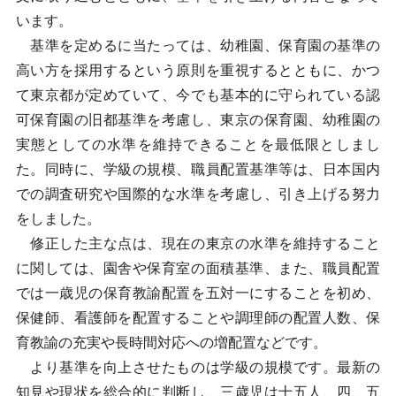
います。
基準を定めるに当たっては、幼稚園、保育園の基準の
高い方を採用するという原則を重視するとともに、かつ
て東京都が定めていて、今でも基本的に守られている認
可保育園の旧都基準を考慮し、東京の保育園、幼稚園の
実態としての水準を維持できることを最低限としまし
た。同時に、学級の規模、職員配置基準等は、日本国内
での調査研究や国際的な水準を考慮し、引き上げる努力
をしました。
修正した主な点は、現在の東京の水準を維持すること
に関しては、園舎や保育室の面積基準、また、職員配置
では一歳児の保育教諭配置を五対一にすることを初め、
保健師、看護師を配置することや調理師の配置人数、保
育教諭の充実や長時間対応への増配置などです。
より基準を向上させたものは学級の規模です。最新の
知見や現状を総合的に判断し、三歳児は十五人、四、五