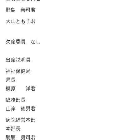
野島 善司君
大山とも子君
欠席委員 なし
出席説明員
福祉保健局
局長
梶原 洋君
総務部長
山岸 徳男君
病院経営本部
本部長
醍醐 勇司君