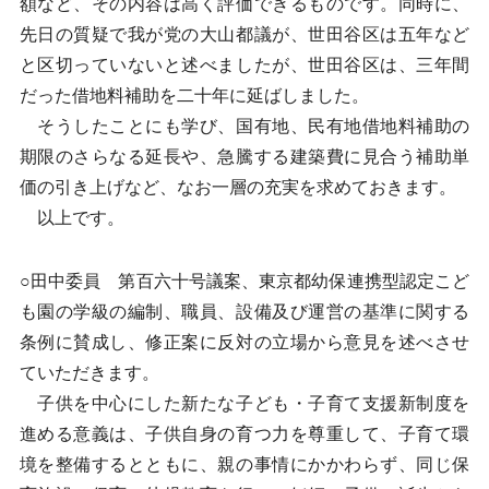
額など、その内容は高く評価できるものです。同時に、
先日の質疑で我が党の大山都議が、世田谷区は五年など
と区切っていないと述べましたが、世田谷区は、三年間
だった借地料補助を二十年に延ばしました。
そうしたことにも学び、国有地、民有地借地料補助の
期限のさらなる延長や、急騰する建築費に見合う補助単
価の引き上げなど、なお一層の充実を求めておきます。
以上です。
○田中委員 第百六十号議案、東京都幼保連携型認定こど
も園の学級の編制、職員、設備及び運営の基準に関する
条例に賛成し、修正案に反対の立場から意見を述べさせ
ていただきます。
子供を中心にした新たな子ども・子育て支援新制度を
進める意義は、子供自身の育つ力を尊重して、子育て環
境を整備するとともに、親の事情にかかわらず、同じ保