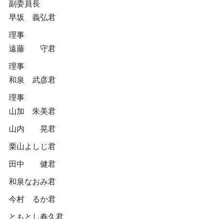
副委員長
早坂 義弘君
理事
遠藤 守君
理事
和泉 武彦君
理事
山加 朱美君
山内 晃君
栗山よしじ君
田中 健君
和泉なおみ君
今村 るか君
ともとし春久君