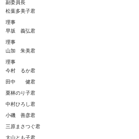
副委員長
松葉多美子君
理事
早坂 義弘君
理事
山加 朱美君
理事
今村 るか君
田中 健君
栗林のり子君
中村ひろし君
小磯 善彦君
三原まさつぐ君
大山とも子君