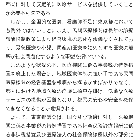
都民に対して安定的に医療サービスを提供していくこと
が必要不可欠である。
しかし、全国的な医師、看護師不足は東京都において
も例外ではないことに加え、民間医療機関は長年の診療
報酬抑制政策により経営環境の悪化を余儀なくされてお
り、緊急医療や小児、周産期医療を始めとする医療の崩
壊が社会問題化するような事態を招いている。
このような状況の下、医療機関に係る事業税の特例措
置を廃止した場合は、地域医療体制の担い手である民間
医療機関の経営基盤を根底から揺るがすばかりでなく、
都内における地域医療の崩壊に拍車を掛け、低廉な医療
サービスの提供が困難となり、都民の安心や安全を確保
できなくなることが危惧される。
よって、東京都議会は、国会及び政府に対し、医療機
関に係る事業税の特例措置である社会保険診療報酬に係
る非課税措置及び医療法人の社会保険診療以外の部分に