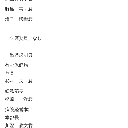
野島 善司君
増子 博樹君
欠席委員 なし
出席説明員
福祉保健局
局長
杉村 栄一君
総務部長
梶原 洋君
病院経営本部
本部長
川澄 俊文君