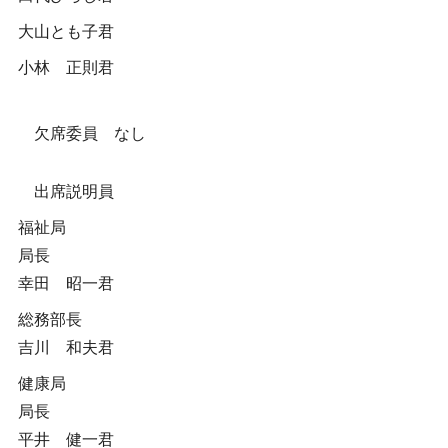
大山とも子君
小林 正則君
欠席委員 なし
出席説明員
福祉局
局長
幸田 昭一君
総務部長
吉川 和夫君
健康局
局長
平井 健一君