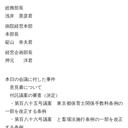
総務部長
浅井 憲彦君
病院経営本部
本部長
碇山 幸夫君
経営企画部長
押元 洋君
本日の会議に付した事件
意見書について
付託議案の審査（決定）
・第百八十五号議案 東京都保育士関係手数料条例の
一部を改正する条例
・第百八十六号議案 と畜場法施行条例の一部を改正
する条例