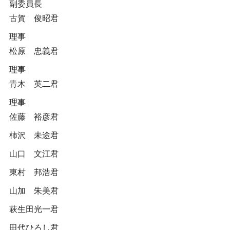
副委員長
古賀 俊昭君
理事
松原 忠義君
理事
青木 英二君
理事
佐藤 裕彦君
柿沢 未途君
山口 文江君
東村 邦浩君
山加 朱美君
萩生田光一君
田代ひろし君