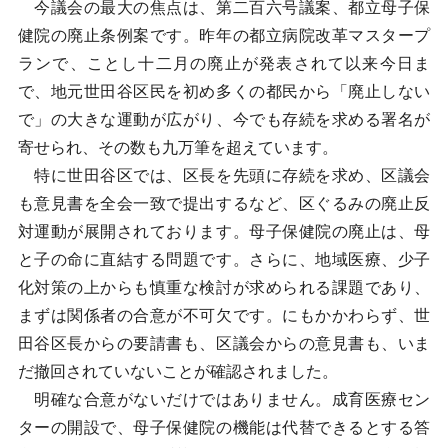
今議会の最大の焦点は、第二百六号議案、都立母子保
健院の廃止条例案です。昨年の都立病院改革マスタープ
ランで、ことし十二月の廃止が発表されて以来今日ま
で、地元世田谷区民を初め多くの都民から「廃止しない
で」の大きな運動が広がり、今でも存続を求める署名が
寄せられ、その数も九万筆を超えています。
特に世田谷区では、区長を先頭に存続を求め、区議会
も意見書を全会一致で提出するなど、区ぐるみの廃止反
対運動が展開されております。母子保健院の廃止は、母
と子の命に直結する問題です。さらに、地域医療、少子
化対策の上からも慎重な検討が求められる課題であり、
まずは関係者の合意が不可欠です。にもかかわらず、世
田谷区長からの要請書も、区議会からの意見書も、いま
だ撤回されていないことが確認されました。
明確な合意がないだけではありません。成育医療セン
ターの開設で、母子保健院の機能は代替できるとする答