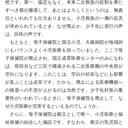
然です。第一、協定もなく、本来二次救急の役割を果た
すべき都が撤退して、あとはよろしくというのは、無責
任といわれても仕方ありません。小児救急の一層の拡充
が求められているとき、なぜ廃止か、少子化に逆行の声
は、区民の声です。
もともと、母子保健院と国立小児、大蔵病院が地域的
にもバランスよく小児医療を担っていました。ここで母
子保健院が廃止され、国立成育医療センターのみになれ
ば、世田谷など三区で構成される二次医療圏の中央部が
空白になります。このことは、空白の杉並などにも影響
が及ぶことは必至です。だから、廃止による医療機能へ
の後退への不安が上がるのは当然です。少子化対策の重
要性がいわれているときに、母子保健院を廃止して、な
ぜ小児医療が充実するといえるのでしょうか。
さらに、母子保健院は都立として唯一、小児医療と福
祉保健の結合した施設です。すなわち、都立の乳児院と