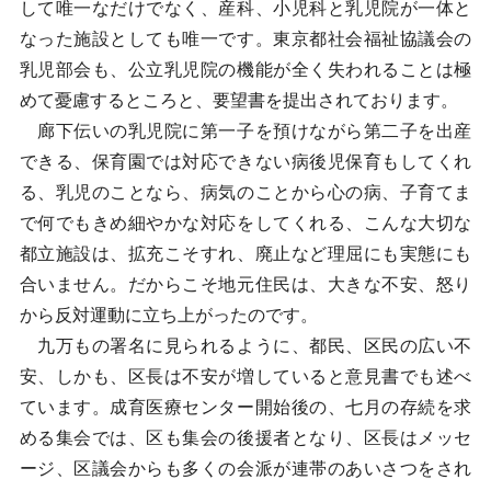
して唯一なだけでなく、産科、小児科と乳児院が一体と
なった施設としても唯一です。東京都社会福祉協議会の
乳児部会も、公立乳児院の機能が全く失われることは極
めて憂慮するところと、要望書を提出されております。
廊下伝いの乳児院に第一子を預けながら第二子を出産
できる、保育園では対応できない病後児保育もしてくれ
る、乳児のことなら、病気のことから心の病、子育てま
で何でもきめ細やかな対応をしてくれる、こんな大切な
都立施設は、拡充こそすれ、廃止など理屈にも実態にも
合いません。だからこそ地元住民は、大きな不安、怒り
から反対運動に立ち上がったのです。
九万もの署名に見られるように、都民、区民の広い不
安、しかも、区長は不安が増していると意見書でも述べ
ています。成育医療センター開始後の、七月の存続を求
める集会では、区も集会の後援者となり、区長はメッセ
ージ、区議会からも多くの会派が連帯のあいさつをされ