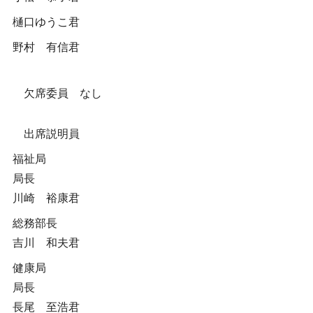
樋口ゆうこ君
野村 有信君
欠席委員 なし
出席説明員
福祉局
局長
川崎 裕康君
総務部長
吉川 和夫君
健康局
局長
長尾 至浩君