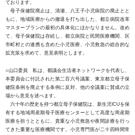
ております。
母子保健院廃止は、清瀬、八王子小児病院の廃止とと
もに、地域医療からの撤退を打ち出した、都立病院改革
マスタープランの最初の具体化にほかなりません。改め
て、母子保健院は存続し、都立病院と民間医療機関、区
市町村との連携も含めた小児医療、小児救急の総合的な
拡充策を求めて、意見表明とします。
○山口委員 私は、都議会生活者ネットワークを代表し、
本委員会に付託された第二百六号議案、東京都立母子保
健院条例を廃止する条例に反対、他の全議案に賛成の立
場から意見を述べます。
六十年の歴史を持つ都立母子保健院は、新生児ICUを保
有する地域周産期母子医療センターとして高度な周産期
医療を担うとともに、貴重な小児救急や夜間診療を行っ
てきた重要な医療機関です。小児専門医が二十四時間常