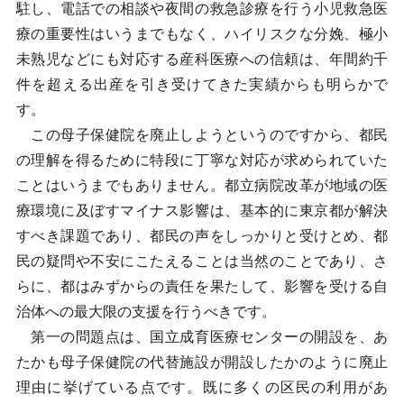
駐し、電話での相談や夜間の救急診療を行う小児救急医
療の重要性はいうまでもなく、ハイリスクな分娩、極小
未熟児などにも対応する産科医療への信頼は、年間約千
件を超える出産を引き受けてきた実績からも明らかで
す。
この母子保健院を廃止しようというのですから、都民
の理解を得るために特段に丁寧な対応が求められていた
ことはいうまでもありません。都立病院改革が地域の医
療環境に及ぼすマイナス影響は、基本的に東京都が解決
すべき課題であり、都民の声をしっかりと受けとめ、都
民の疑問や不安にこたえることは当然のことであり、さ
らに、都はみずからの責任を果たして、影響を受ける自
治体への最大限の支援を行うべきです。
第一の問題点は、国立成育医療センターの開設を、あ
たかも母子保健院の代替施設が開設したかのように廃止
理由に挙げている点です。既に多くの区民の利用があ