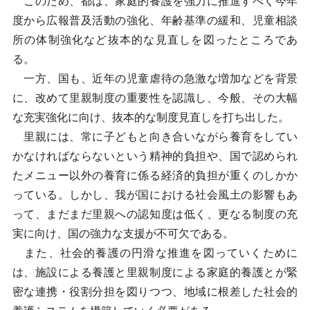
このため、都は、家庭的養護を強力に推進すべく今年
度から広報普及活動の強化、年齢基準の緩和、児童相談
所の体制強化など抜本的な見直しを図ったところであ
る。
一方、国も、近年の児童虐待の急激な増加などを背景
に、改めて里親制度の重要性を認識し、今般、その大幅
な充実強化に向け、抜本的な制度見直しを打ち出した。
里親には、常に子どもと向き合いながら養育をしてい
かなければならないという精神的負担や、国で認められ
たメニュー以外の養育に係る経済的負担が重くのしかか
っている。しかし、我が国における社会風土の影響もあ
って、まだまだ里親への認知度は低く、更なる制度の充
実に向け、国の強力な支援が不可欠である。
また、社会的養護の円滑な推進を図っていくために
は、施設による養護と里親制度による家庭的養護とが緊
密な連携・役割分担を図りつつ、地域に根差した社会的