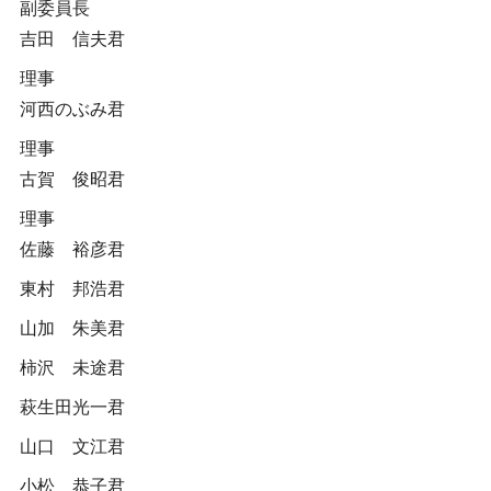
副委員長
吉田 信夫君
理事
河西のぶみ君
理事
古賀 俊昭君
理事
佐藤 裕彦君
東村 邦浩君
山加 朱美君
柿沢 未途君
萩生田光一君
山口 文江君
小松 恭子君