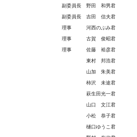
副委員長
野田 和男君
副委員長
吉田 信夫君
理事
河西のぶみ君
理事
古賀 俊昭君
理事
佐藤 裕彦君
東村 邦浩君
山加 朱美君
柿沢 未途君
萩生田光一君
山口 文江君
小松 恭子君
樋口ゆうこ君