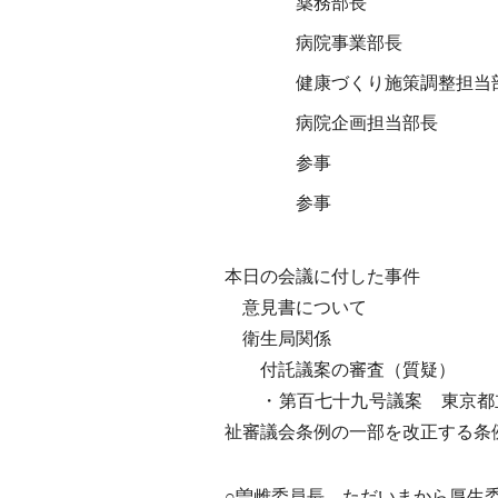
薬務部長
病院事業部長
健康づくり施策調整担当
病院企画担当部長
参事
参事
本日の会議に付した事件
意見書について
衛生局関係
付託議案の審査（質疑）
・第百七十九号議案 東京都立
祉審議会条例の一部を改正する条
○曽雌委員長 ただいまから厚生