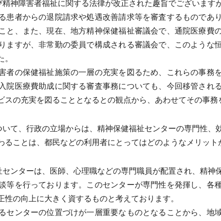
び精神障害者福祉に関する法律が改正された趣旨でございます
る患者からの退院請求や処遇改善請求等を審査するものであ
こと、また、現在、地方精神保健福祉審議会で、通院医療費
りますが、非常勤の委員で構成される審議会で、このような
た。
害者の保健福祉施策の一層の充実を図るため、これらの事務を
入院医療費助成に関する審査事務についても、今回移管され
ビスの充実を図ることとなるとの観点から、あわせてその事務
ついて、行政の立場からは、精神保健福祉センターの専門性、
わることは、都民などの利用者にとってはどのようなメリット
祉センターは、医師、心理職などの専門職員が配置され、精神
談等を行っております。このセンターが専門性を発揮し、各
正性の向上に大きく資するものと考えております。
るセンターの位置づけが一層重要なものとなることから、地域