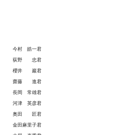
今村 皓一君
荻野 忠君
櫻井 巖君
齋藤 進君
長岡 常雄君
河津 英彦君
奥田 匠君
金田麻里子君