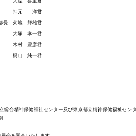
大屋 喜重君
押元 洋君
部長
菊地 輝雄君
大塚 孝一君
木村 豊彦君
梶山 純一君
総合精神保健福祉センター及び東京都立精神保健福祉センタ
例
委員会を開会いたします。