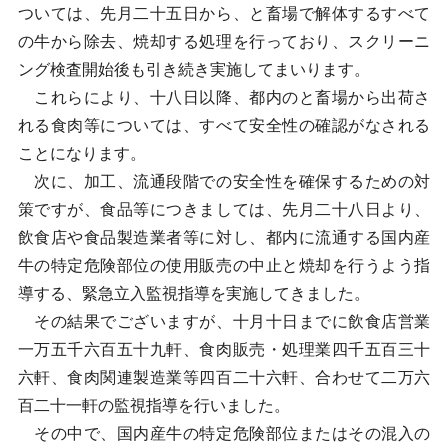
ついては、先月二十五日から、と畜場で解体するすべて
の牛から除去、焼却する処理を行っており、スクリーニ
ング検査開始後も引き続き実施してまいります。
これらにより、十八日以降、都内のと畜場から出荷さ
れる食肉等については、すべて安全性の確認がなされる
ことになります。
次に、加工、流通段階での安全性を確保するための対
策ですが、食品等につきましては、先月二十八日より、
飲食店や食品製造業者等に対し、都内に流通する国内産
牛の特定危険部位の使用販売の中止と焼却を行うよう指
導する、緊急立入監視指導を実施してきました。
その結果でございますが、十月十日までに飲食店営業
一万五千六百五十九軒、食肉販売・処理業四千五百三十
六軒、食肉関連製造業等四百二十六軒、合わせて二万六
百二十一軒の監視指導を行いました。
その中で、国内産牛の特定危険部位またはその混入の