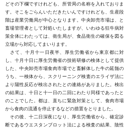
どその下欄ですけれども、所管局の名称を入れておりま
す。そこをごらんいただきたいんですけれども、生産段
階は産業労働局が中心となります。中央卸売市場は、と
畜場管理者として対処いたしますが、いわゆる狂牛病対
策全体にわたっては、衛生局が、食品衛生の確保を図る
立場から対応してまいります。
さて、十月十一日夜半、厚生労働省から東京都に対
し、十月十日に厚生労働省の技術研修の検体として提供
した、中央卸売市場食肉市場でと畜解体した牛の延髄の
うち、一検体から、スクリーニング検査のエライザ法に
より陽性反応が検出されたとの連絡がありました。検出
の結果は、十日と十一日の二回にわたり同様であったと
のことでした。都は、直ちに緊急対策として、食肉市場
から食肉の流通を停止するなどの措置をとりました。
その後、十二日深夜になり、厚生労働省から、確定診
断であるウエスタンブロット法による検査の結果、陰性