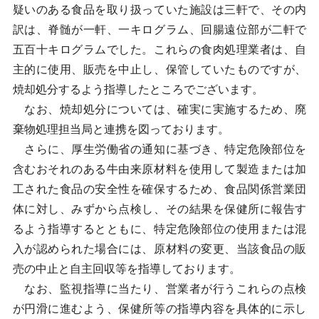
疑いのある食品を取り扱っていた施設は三軒で、その内
訳は、脊髄が一軒、一キログラム、回腸遠位部が二軒で
五百十キログラムでした。これらの食肉処理業者は、自
主的に使用、販売を中止し、保管していたものですが、
焼却処分するよう指導したところでございます。
なお、焼却処分については、確実に実施するため、廃
棄物処理担当局と連携を図っております。
さらに、厚生労働省の通知に基づき、特定危険部位を
含むおそれのある牛由来原材料を使用して製造または加
工された食品の安全性を確保するため、食品関係営業団
体に対し、みずから点検し、その結果を保健所に報告す
るよう指導するとともに、特定危険部位の使用または混
入が認められた場合には、原材料の変更、当該食品の販
売の中止と自主回収等を指導しております。
なお、監視指導に当たり、営業者が行うこれらの点検
が円滑に進むよう、保健所等の指導内容を具体的に示し