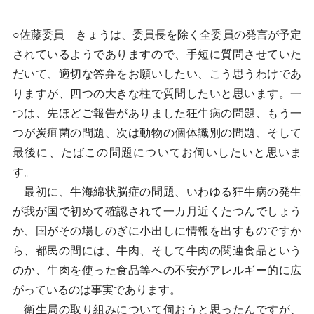
○佐藤委員 きょうは、委員長を除く全委員の発言が予定
されているようでありますので、手短に質問させていた
だいて、適切な答弁をお願いしたい、こう思うわけであ
りますが、四つの大きな柱で質問したいと思います。一
つは、先ほどご報告がありました狂牛病の問題、もう一
つが炭疽菌の問題、次は動物の個体識別の問題、そして
最後に、たばこの問題についてお伺いしたいと思いま
す。
最初に、牛海綿状脳症の問題、いわゆる狂牛病の発生
が我が国で初めて確認されて一カ月近くたつんでしょう
か、国がその場しのぎに小出しに情報を出すものですか
ら、都民の間には、牛肉、そして牛肉の関連食品という
のか、牛肉を使った食品等への不安がアレルギー的に広
がっているのは事実であります。
衛生局の取り組みについて伺おうと思ったんですが、