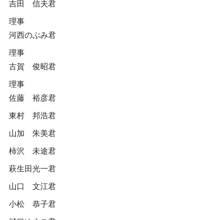
吉田 信夫君
理事
河西のぶみ君
理事
古賀 俊昭君
理事
佐藤 裕彦君
東村 邦浩君
山加 朱美君
柿沢 未途君
萩生田光一君
山口 文江君
小松 恭子君