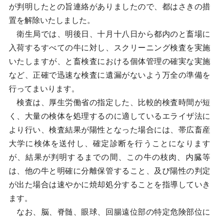
が判明したとの旨連絡がありましたので、都はさきの措
置を解除いたしました。
衛生局では、明後日、十月十八日から都内のと畜場に
入荷するすべての牛に対し、スクリーニング検査を実施
いたしますが、と畜検査における個体管理の確実な実施
など、正確で迅速な検査に遺漏がないよう万全の準備を
行ってまいります。
検査は、厚生労働省の指定した、比較的検査時間が短
く、大量の検体を処理するのに適しているエライザ法に
より行い、検査結果が陽性となった場合には、帯広畜産
大学に検体を送付し、確定診断を行うことになります
が、結果が判明するまでの間、この牛の枝肉、内臓等
は、他の牛と明確に分離保管すること、及び陽性の判定
が出た場合は速やかに焼却処分することを指導していき
ます。
なお、脳、脊髄、眼球、回腸遠位部の特定危険部位に