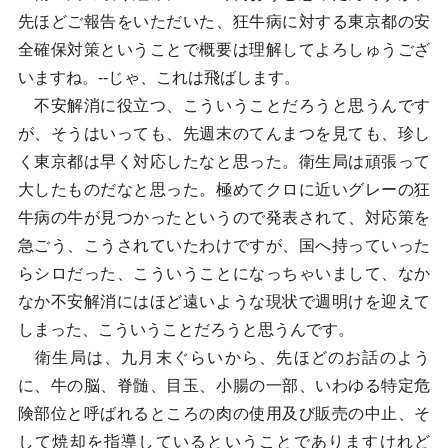
先ほどご報告をいただいた、狂牛病に対する東京都の安
全確保対策ということで概要は理解してよろしゅうござ
いますね。--じゃ、これは飛ばします。
不安解消に役立つ、こういうことだろうと思うんです
が、そうはいっても、先週末のてんまつを見ても、珍し
く東京都は早く対応したなと思った。衛生局は頑張って
大したものだなと思った。極めてクロに近いグレーの狂
牛病の牛が見つかったというので発表されて、対応策を
急ごう、こうされていたわけですが、国へ持っていった
らシロだった、こういうことになっちゃいまして、なか
なか不安解消にはほど遠いような現状で週明けを迎えて
しまった、こういうことだろうと思うんです。
衛生局は、九月末ぐらいから、先ほどのお話のよう
に、牛の脳、脊髄、目玉、小腸の一部、いわゆる特定危
険部位と呼ばれるところの肉の使用及び販売の中止、そ
して焼却を指導しているということでありますけれど