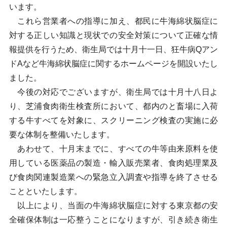
います。
これら営業者への指導に加え、都民に牛海綿状脳症に
対する正しい知識と現状での安全対策について正確な情
報提供を行うため、衛生局では十月十一日、狂牛病Qアン
ドAなど牛海綿状脳症に関するホームページを開設いたし
ました。
今後の対応でございますが、衛生局では十月十八日よ
り、芝浦食肉衛生検査所において、都内のと畜場に入荷
する牛すべてを対象に、スクリーニング検査の実施に必
要な体制を整備いたします。
あわせて、十月末までに、すべての牛等由来原料を使
用している医薬品の製造・輸入販売業者、食肉処理業及
び食肉関連製造業への緊急立入調査や指導を終了させる
ことといたします。
以上により、当面の牛海綿状脳症に対する東京都の安
全確保体制は一応整うことになりますが、引き続き衛生