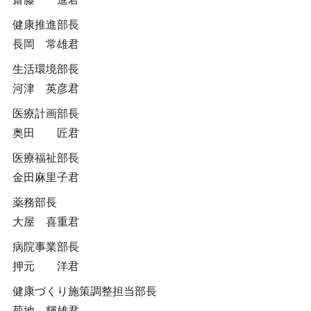
健康推進部長
長岡 常雄君
生活環境部長
河津 英彦君
医療計画部長
奥田 匠君
医療福祉部長
金田麻里子君
薬務部長
大屋 喜重君
病院事業部長
押元 洋君
健康づくり施策調整担当部長
菊地 輝雄君