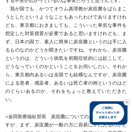
する不安が広がっているのは事実だろうと思うんです。
我が国でも、かつてオウム真理教が炭疽菌をばらまこ
うとしたというようなこともあったわけでありますけれ
ども、東京都におきましても、こういった卑劣な事件を
想定した対策措置が必要であると思いますけれども、ま
ず、日本の国で、素人に簡単に炭疽菌というのは手に入
るものなのかどうか聞きたいですね。それから、炭疽菌
というのは、どういう病気を初期症状的には起こして、
どうなっていくのかということをお伺いしたい。それか
ら、東京都内あるいは全国でも結構なんですが、炭疽菌
による患者、感染者、あるいは死亡者の例というのはど
のぐらいあるのか、それをちょっと教えていただきた
い。
○金田医療福祉部長 炭疽菌についてのお尋ねでございま
すが、まず、炭疽菌が一般の方に容易に手に入るのかと