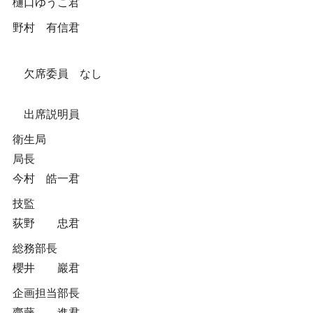
樋口ゆうこ君
野村 有信君
欠席委員 なし
出席説明員
衛生局
局長
今村 皓一君
技監
荻野 忠君
総務部長
櫻井 巖君
企画担当部長
齋藤 進君