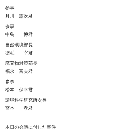
参事
月川 憲次君
参事
中島 博君
自然環境部長
徳毛 宰君
廃棄物対策部長
福永 富夫君
参事
松本 保幸君
環境科学研究所次長
宮本 孝君
本日の会議に付した事件