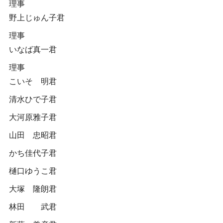
理事
野上じゅん子君
理事
いなば真一君
理事
こいそ 明君
清水ひで子君
大河原雅子君
山田 忠昭君
かち佳代子君
樋口ゆうこ君
大塚 隆朗君
林田 武君