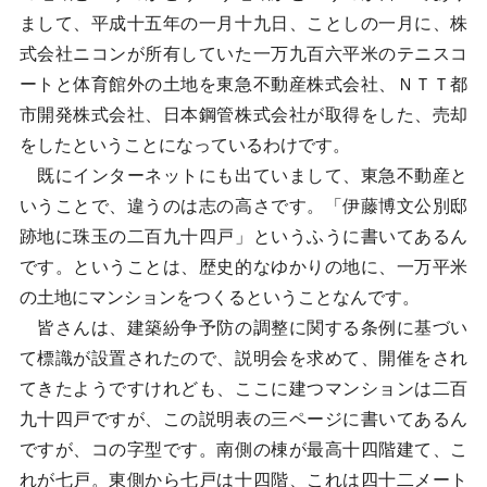
まして、平成十五年の一月十九日、ことしの一月に、株
式会社ニコンが所有していた一万九百六平米のテニスコ
ートと体育館外の土地を東急不動産株式会社、ＮＴＴ都
市開発株式会社、日本鋼管株式会社が取得をした、売却
をしたということになっているわけです。
既にインターネットにも出ていまして、東急不動産と
いうことで、違うのは志の高さです。「伊藤博文公別邸
跡地に珠玉の二百九十四戸」というふうに書いてあるん
です。ということは、歴史的なゆかりの地に、一万平米
の土地にマンションをつくるということなんです。
皆さんは、建築紛争予防の調整に関する条例に基づい
て標識が設置されたので、説明会を求めて、開催をされ
てきたようですけれども、ここに建つマンションは二百
九十四戸ですが、この説明表の三ページに書いてあるん
ですが、コの字型です。南側の棟が最高十四階建て、こ
れが七戸。東側から七戸は十四階、これは四十二メート