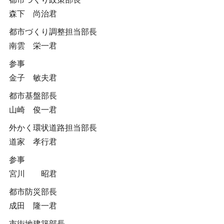
森下 尚治君
都市づくり調整担当部長
南雲 栄一君
参事
金子 敏夫君
都市基盤部長
山崎 俊一君
外かく環状道路担当部長
道家 孝行君
参事
宮川 昭君
都市防災部長
成田 隆一君
市街地建築部長