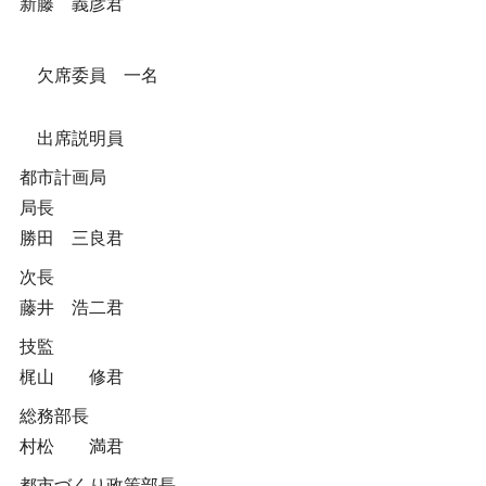
新藤 義彦君
欠席委員 一名
出席説明員
都市計画局
局長
勝田 三良君
次長
藤井 浩二君
技監
梶山 修君
総務部長
村松 満君
都市づくり政策部長