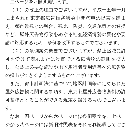
二ページをお開き願います。
（１）の改正の理由でございますが、平成十五年一月
に出された東京都広告物審議会中間答申の提言を踏ま
え、都市景観との融合、観光、防災、交通施策との連携
など、屋外広告物行政をめぐる社会経済情勢の変化や要
請に対応するため、条例を改正するものでございます。
（２）の条例案の概要でございますが、禁止区域に許
可を受けて表示または設置できる広告物の範囲を拡大
し、公益上必要な施設や地下歩行者専用道等への広告物
の掲出ができるようにするものでございます。
また、都市計画法に基づいて地区計画等に定められた
屋外広告物に関する事項を、東京都屋外広告物条例の許
可基準とすることができる規定を設けるものでございま
す。
なお、四ページから六ページには条例案文を、七ペー
ジから八ページには新旧対照表をそれぞれ記載してござ