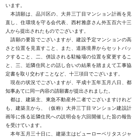
います。
本請願は、品川区の、大井三丁目マンション計画を見
直し、住環境を守る会代表、西村雅彦さん外五百六十三
人から提出されたものでございます。
請願の要旨でございますが、建設予定マンションの高
さと位置を見直すこと、また、道路境界からセットバッ
クすること、二、併設される駐輪場の位置を変更するこ
と、三、近隣住民との話し合いの結果を踏まえて工事協
定書を取り交わすことなど、十三項目でございます。
現在の状況でございますが、平成十五年五月八日、都
知事あてに同一内容の請願書が提出されました。
都は、建築主、東急不動産外二者でございますけれど
も、建築主から、（仮称）大井三丁目マンション建設計
画等に係る近隣住民への説明会を六回開催した旨の報告
を受けています。
本年五月三十日に、建築主はビューローベリタスジャ