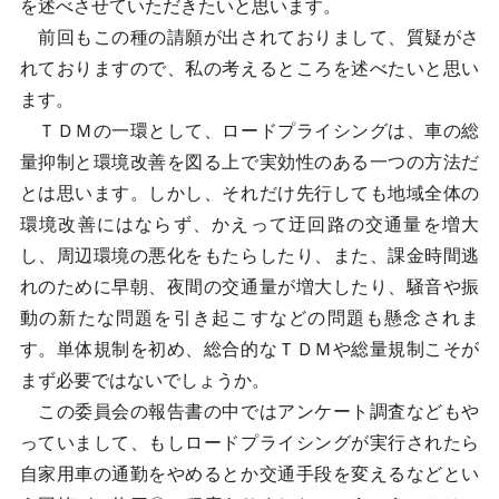
を述べさせていただきたいと思います。
前回もこの種の請願が出されておりまして、質疑がさ
れておりますので、私の考えるところを述べたいと思い
ます。
ＴＤＭの一環として、ロードプライシングは、車の総
量抑制と環境改善を図る上で実効性のある一つの方法だ
とは思います。しかし、それだけ先行しても地域全体の
環境改善にはならず、かえって迂回路の交通量を増大
し、周辺環境の悪化をもたらしたり、また、課金時間逃
れのために早朝、夜間の交通量が増大したり、騒音や振
動の新たな問題を引き起こすなどの問題も懸念されま
す。単体規制を初め、総合的なＴＤＭや総量規制こそが
まず必要ではないでしょうか。
この委員会の報告書の中ではアンケート調査などもや
っていまして、もしロードプライシングが実行されたら
自家用車の通勤をやめるとか交通手段を変えるなどとい