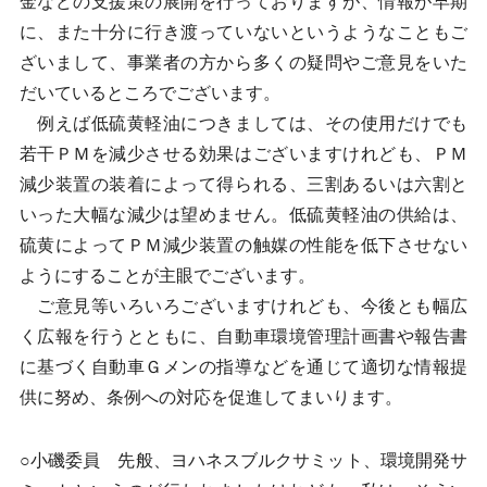
金などの支援策の展開を行っておりますが、情報が早期
に、また十分に行き渡っていないというようなこともご
ざいまして、事業者の方から多くの疑問やご意見をいた
だいているところでございます。
例えば低硫黄軽油につきましては、その使用だけでも
若干ＰＭを減少させる効果はございますけれども、ＰＭ
減少装置の装着によって得られる、三割あるいは六割と
いった大幅な減少は望めません。低硫黄軽油の供給は、
硫黄によってＰＭ減少装置の触媒の性能を低下させない
ようにすることが主眼でございます。
ご意見等いろいろございますけれども、今後とも幅広
く広報を行うとともに、自動車環境管理計画書や報告書
に基づく自動車Ｇメンの指導などを通じて適切な情報提
供に努め、条例への対応を促進してまいります。
○小磯委員 先般、ヨハネスブルクサミット、環境開発サ