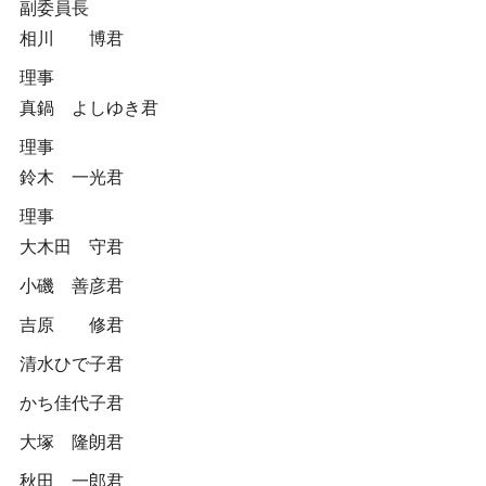
副委員長
相川 博君
理事
真鍋 よしゆき君
理事
鈴木 一光君
理事
大木田 守君
小磯 善彦君
吉原 修君
清水ひで子君
かち佳代子君
大塚 隆朗君
秋田 一郎君