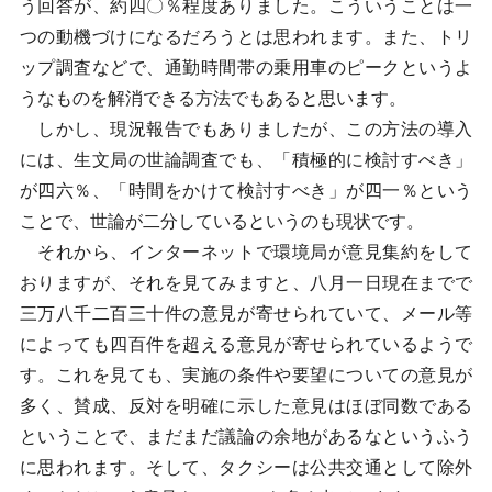
う回答が、約四〇％程度ありました。こういうことは一
つの動機づけになるだろうとは思われます。また、トリ
ップ調査などで、通勤時間帯の乗用車のピークというよ
うなものを解消できる方法でもあると思います。
しかし、現況報告でもありましたが、この方法の導入
には、生文局の世論調査でも、「積極的に検討すべき」
が四六％、「時間をかけて検討すべき」が四一％という
ことで、世論が二分しているというのも現状です。
それから、インターネットで環境局が意見集約をして
おりますが、それを見てみますと、八月一日現在までで
三万八千二百三十件の意見が寄せられていて、メール等
によっても四百件を超える意見が寄せられているようで
す。これを見ても、実施の条件や要望についての意見が
多く、賛成、反対を明確に示した意見はほぼ同数である
ということで、まだまだ議論の余地があるなというふう
に思われます。そして、タクシーは公共交通として除外