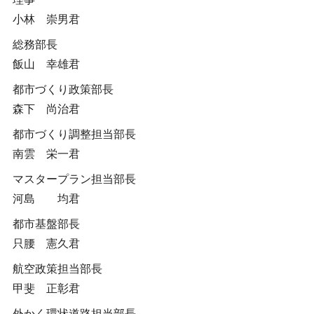
小林 崇男君
総務部長
飯山 幸雄君
都市づくり政策部長
森下 尚治君
都市づくり調整担当部長
南雲 栄一君
マスタープラン担当部長
河島 均君
都市基盤部長
只腰 憲久君
航空政策担当部長
甲斐 正彰君
外かく環状道路担当部長