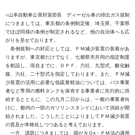
○山本自動車公害対策部長 ディーゼル車の排出ガス規制
につきましては、東京都の条例制定後、埼玉県、千葉県
でほぼ同様の条例が制定されるなど、他の自治体へも広
がりを見せております。
条例規制への対応としては、ＰＭ減少装置の装着があ
りますが、東京都だけでなく、七都県市共同の指定制度
を創設し、現在までに、ＤＰＦ、六社、九型式、酸化触
媒、六社、二十型式を指定しております。また、ＰＭ減
少装置の活用に必要な低硫黄軽油については、バス事業
者など専用の燃料タンクを保有する事業者に先行的に供
給するとともに、この九月二日からは、一般の事業者向
けに、都内の一部のガソリンスタンドにおいて供給が開
始されました。こうしたことによりましてＰＭ減少装置
の普及が本格化しつつあると考えております。
一方、課題につきましては、国がＮＯx・ＰＭ法の適用