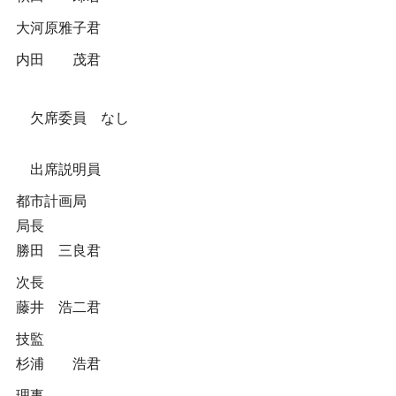
大河原雅子君
内田 茂君
欠席委員 なし
出席説明員
都市計画局
局長
勝田 三良君
次長
藤井 浩二君
技監
杉浦 浩君
理事