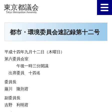
Tokyo Metropolitan Assembly
都市・環境委員会速記録第十二号
平成十四年九月十二日（木曜日）
第六委員会室
午後一時三分開議
出席委員 十四名
委員長
藤川 隆則君
副委員長
吉野 利明君