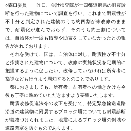
○森口委員 一昨日、会計検査院が十四都道府県の耐震診
断を行った建物について調査を行い、これまで耐震性が
不十分と判定された建物のうち約四割が未改修のまま
で、耐震化が進んでおらず、そのうち約三割について
は、自治体が一度も指導や助言をしていなかったとの報
告がされております。
それを受けて、国は、自治体に対し、耐震性が不十分
と指摘された建物について、改修の実施状況を定期的に
把握するように促したい、改修していなければ所有者に
指導なども行うよう周知するとのことであります。
都におきましても、所有者、占有者への働きかけを今
後も丁寧に進めていただきますよう要望いたします。
耐震改修促進法令の改正を受けて、特定緊急輸送道路
沿道の建築物に附属するブロック塀についても耐震診断
が義務づけられました。地震によるブロック塀の倒壊や
道路閉塞を防ぐものであります。