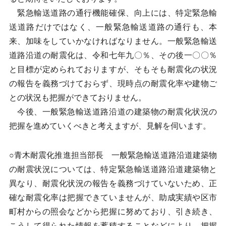
緊急輸送道路の通行機能確保、向上には、特定緊急輸
送道路だけではなく、一般緊急輸送道路の通行も、本
来、加味をしていかなければなりません。一般緊急輸送
道路沿道の耐震化は、令和七年九〇％、その後一〇〇％
と目標が定められておりますが、そもそも耐震化の状況
の報告を義務づけておらず、現時点の耐震化率や建物ご
との状況も把握ができておりません。
今後、一般緊急輸送道路沿道の建築物の耐震化状況の
把握を進めていくべきと考えますが、見解を伺います。
○青木耐震化推進担当部長 一般緊急輸送道路沿道建築物
の耐震状況については、特定緊急輸送道路沿道建築物と
異なり、耐震化状況の報告を義務づけていないため、正
確な耐震化率は把握できていませんが、助成実績や区市
町村からの照会などから把握に努めており、引き続き、
こうして得られた情報を蓄積することなどにより、把握