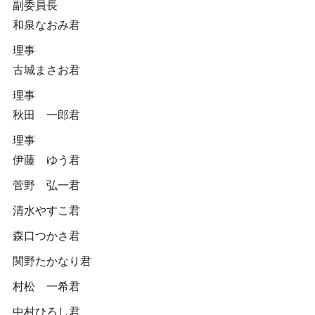
副委員長
和泉なおみ君
理事
古城まさお君
理事
秋田 一郎君
理事
伊藤 ゆう君
菅野 弘一君
清水やすこ君
森口つかさ君
関野たかなり君
村松 一希君
中村ひろし君