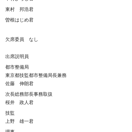
東村 邦浩君
曽根はじめ君
欠席委員 なし
出席説明員
都市整備局
東京都技監都市整備局長兼務
佐藤 伸朗君
次長総務部長事務取扱
桜井 政人君
技監
上野 雄一君
理事