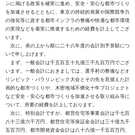
ンに掲げる政策を確実に進め、安全・安心な都市づくり
を加速させるとともに、東京の持続的発展や国際競争力
の強化等に資する都市インフラの整備や快適な都市環境
の実現などを着実に推進するための経費を計上してござ
います。
次に、表の上から順に二十八年度の会計別予算額につ
いて申し上げます。
まず、一般会計は千五百五十九億三千九百万円でござ
います。一般会計におきましては、選手村の整備などオ
リンピック・パラリンピック大会とその先を見据えた計
画的な都市づくりや、木密地域不燃化十年プロジェクト
など安全・安心な都市づくりを加速させる取り組み等に
ついて、所要の経費を計上しております。
次に、特別会計ですが、都営住宅等事業会計は千七百
八十三億六千万円、都営住宅等保証金会計は三十億九千
五百万円、都市開発資金会計は八十六億一千五百万円、