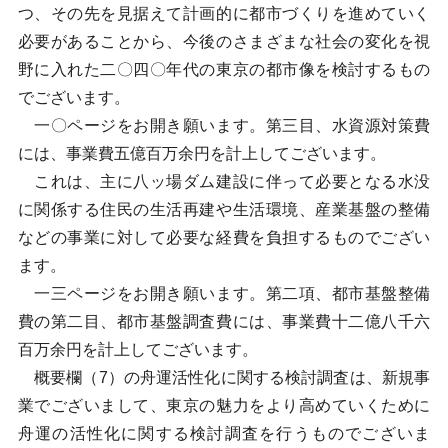
つ、その先を見据えて計画的に都市づくりを進めていく
必要があることから、今後のさまざまな社会の変化を視
野に入れた二〇四〇年代の東京の都市像を検討するもの
でございます。
一〇ページをお開き願います。第三目、水資源対策費
には、事業費五億百万余円を計上してございます。
これは、主に八ッ場ダム建設に伴って必要となる水没
に関係する住民の生活再建や生活環境、産業基盤の整備
などの事業に対して必要な経費を負担するものでござい
ます。
一三ページをお開き願います。第二項、都市基盤整備
費の第二目、都市基盤調査費には、事業費十二億八千六
百万余円を計上してございます。
概要欄（7）の舟運活性化に関する検討調査は、新規事
業でございまして、東京の魅力をより高めていくために
舟運の活性化に関する検討調査を行うものでございま