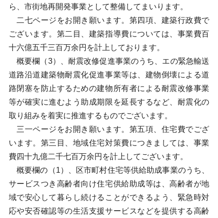
ら、市街地再開発事業として整備してまいります。
二七ページをお開き願います。第四項、建築行政費で
ございます。第二目、建築指導費については、事業費百
十六億五千三百万余円を計上しております。
概要欄（3）、耐震改修促進事業のうち、エの緊急輸送
道路沿道建築物耐震化促進事業等は、建物倒壊による道
路閉塞を防止するための建物所有者による耐震改修事業
等が確実に進むよう助成期限を延長するなど、耐震化の
取り組みを着実に推進するものでございます。
三一ページをお開き願います。第五項、住宅費でござ
います。第三目、地域住宅対策費につきましては、事業
費四十九億二千七百万余円を計上してございます。
概要欄の（1）、区市町村住宅等供給助成事業のうち、
サービスつき高齢者向け住宅供給助成等は、高齢者が地
域で安心して暮らし続けることができるよう、緊急時対
応や安否確認等の生活支援サービスなどを提供する高齢