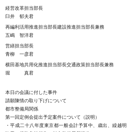
経営改革担当部長
臼井 郁夫君
再編利活用推進担当部長建設推進担当部長兼務
五嶋 智洋君
営繕担当部長
青柳 一彦君
横田基地共用化推進担当部長交通政策担当部長兼務
堀 真君
本日の会議に付した事件
請願陳情の取り下げについて
都市整備局関係
第一回定例会提出予定案件について（説明）
・平成二十八年度東京都一般会計予算中、歳出、繰越明