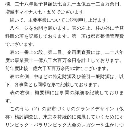
欄、二十八年度予算額は七百九十五億五千二百万余円、
増減率マイナス七・五％でございます。
続いて、主要事業についてご説明申し上げます。
八ページをお開き願います。表の左上、枠の外に予算
科目の項を記載しております。第一項は都市整備管理費
でございます。
表の一番上の段、第二目、企画調査費には、二十八年
度の事業費十一億八千六百万余円を計上しております。
前年度比較二億六千五百万余円の増でございます。
表の左側、中ほどの特定財源及び差引一般財源は、以
下、各事業とも同様な形で記載しております。
表の右側、概要欄には事業の詳細を記載しておりま
す。
このうち（2）の都市づくりのグランドデザイン（仮
称）検討調査は、東京を持続的に発展していくためにオ
リンピック・パラリンピック大会のレガシーを生かしつ