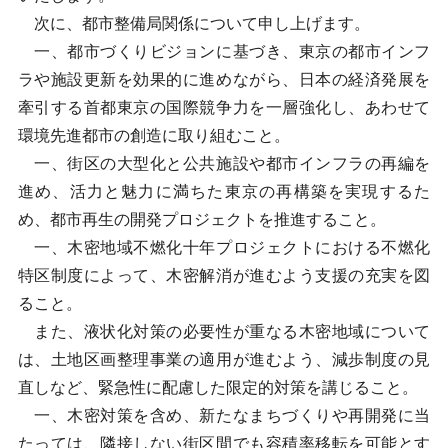
次に、都市整備局関係について申し上げます。
一、都市づくりビジョンに基づき、東京の都市インフ
ラや施設更新を効果的に進めながら、日本の経済発展を
牽引する首都東京の国際競争力を一層強化し、あわせて
環境先進都市の創造に取り組むこと。
一、街区の大型化と公共施設や都市インフラの再編を
進め、活力と魅力に満ちた東京の再構築を実現するた
め、都市再生の開発プロジェクトを推進すること。
一、木密地域不燃化十年プロジェクトにおける不燃化
特区制度によって、木密解消が進むよう支援の充実を図
ること。
また、液状化対策の必要性が重なる木密地域について
は、土地区画整理事業の適用が進むよう、減歩制度の見
直しなど、緊急性に配慮した限定的対策を講じること。
一、木密対策を含め、新たなまちづくりや再開発に当
たっては、隣接しない街区間でも容積率移転を可能とす