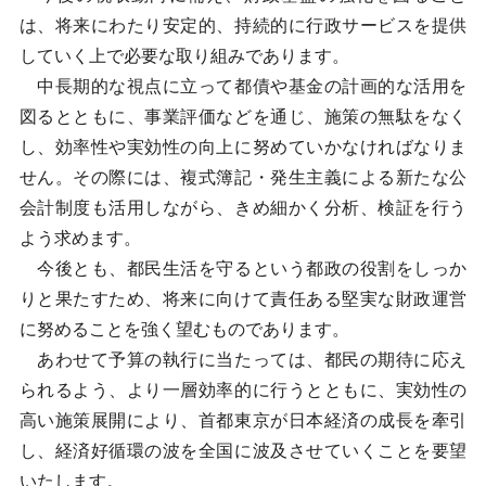
は、将来にわたり安定的、持続的に行政サービスを提供
していく上で必要な取り組みであります。
中長期的な視点に立って都債や基金の計画的な活用を
図るとともに、事業評価などを通じ、施策の無駄をなく
し、効率性や実効性の向上に努めていかなければなりま
せん。その際には、複式簿記・発生主義による新たな公
会計制度も活用しながら、きめ細かく分析、検証を行う
よう求めます。
今後とも、都民生活を守るという都政の役割をしっか
りと果たすため、将来に向けて責任ある堅実な財政運営
に努めることを強く望むものであります。
あわせて予算の執行に当たっては、都民の期待に応え
られるよう、より一層効率的に行うとともに、実効性の
高い施策展開により、首都東京が日本経済の成長を牽引
し、経済好循環の波を全国に波及させていくことを要望
いたします。