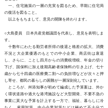
一、住宅施策の一層の充実を図るため、早期に住宅局
の復活を図ること。
以上をもちまして、意見の開陳を終わります。
○大島委員 日本共産党都議団を代表し、意見を表明しま
す。
十数年にわたる勤労者所得の後退と格差の拡大、消費
不況と大企業優遇のもとでの中小企業、商店街は衰退
し、さらに、ことし四月からの消費税増税、年金の切り
下げ、国保料に加え後期高齢者保険料の引き上げ、七十
歳から七十四歳の医療費二割への負担増などが次々と押
し寄せ、都民の暮らしの困難が一層深刻化しています。
ところが、舛添知事が初めて編成した予算案は、外か
く環状道路や過大な港湾施設など大型開発、不要不急の
事業に莫大な予算を計上する一方で、福祉、暮らしに冷
たく、雇用対策、中小企業対策などは極めて不十分で