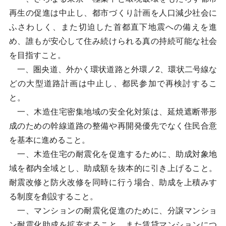
再生の促進は中止し、都市づくり計画を人口減少社会に
ふさわしく、また切迫した首都直下地震への備えを進
め、誰もが安心して住み続けられる真の持続可能な社会
を目指すこと。
一、圏央道、外かく環状道路と外環ノ2、環状二号線な
どの大型道路計画は中止し、都民参加で再検討するこ
と。
一、木造住宅密集地域の安全化対策は、延焼遮断帯形
成のための幹線道路の整備や再開発優先でなく住民合意
を基本に進めること。
一、木造住宅の耐震化を促進するために、助成対象地
域を都内全域とし、助成額を抜本的に引き上げること。
耐震改修と防火改修を同時に行う場合、助成を上積みす
る制度を創設すること。
一、マンションの耐震化促進のために、分譲マンショ
ン耐震化助成を拡充すること。また賃貸マンションにつ