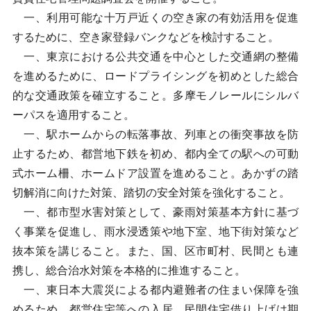
一、利用可能な十万戸近くの空き家の有効活用を促進
するために、空き家登録バンクなどを検討すること。
一、東京における公共交通を中心とした交通網の整備
を進めるために、ロードプライシングを初めとした総合
的な交通政策を確立すること。多摩モノレールにシルバ
ーパスを適用すること。
一、駅ホームからの転落事故、列車との衝突事故を防
止するため、都営地下鉄を初め、都内全ての駅への可動
式ホーム柵、ホームドア設置を進めること。あかずの踏
切解消に向けた対策、踏切の安全対策を強化すること。
一、都市型水害対策として、豪雨対策基本方針に基づ
く事業を促進し、雨水浸透策や地下室、地下街対策など
抜本策を講じること。また、国、区市町村、民間とも連
携し、総合治水対策を本格的に推進すること。
一、東日本大震災による都内避難者の住まい保障を強
めるため、都営住宅等への入居、民間住宅借り上げは期