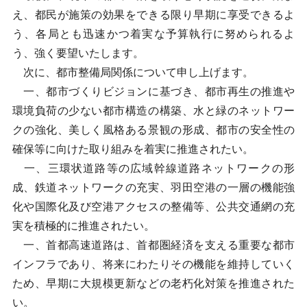
え、都民が施策の効果をできる限り早期に享受できるよ
う、各局とも迅速かつ着実な予算執行に努められるよ
う、強く要望いたします。
次に、都市整備局関係について申し上げます。
一、都市づくりビジョンに基づき、都市再生の推進や
環境負荷の少ない都市構造の構築、水と緑のネットワー
クの強化、美しく風格ある景観の形成、都市の安全性の
確保等に向けた取り組みを着実に推進されたい。
一、三環状道路等の広域幹線道路ネットワークの形
成、鉄道ネットワークの充実、羽田空港の一層の機能強
化や国際化及び空港アクセスの整備等、公共交通網の充
実を積極的に推進されたい。
一、首都高速道路は、首都圏経済を支える重要な都市
インフラであり、将来にわたりその機能を維持していく
ため、早期に大規模更新などの老朽化対策を推進された
い。