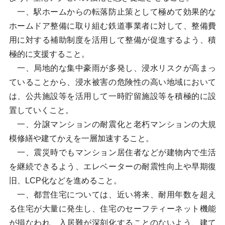
一、駅ホームからの転落防止策として極めて効果的な
ホームドア整備に取り組む鉄道事業者に対して、整備費
用に対する補助制度を活用して整備が促進するよう、積
極的に支援すること。
一、局地的な集中豪雨が多発し、浸水リスクが高まっ
ていることから、浸水被害の危険性の高い地域において
は、公共施設等を活用して一時貯留施設等を積極的に設
置していくこと。
一、分譲マンションの耐震化と老朽マンションの大規
模修繕や建てかえを一層加速すること。
一、震災時でもマンション居住者などが建物内で生活
を継続できるよう、エレベーターの耐震性向上や早期復
旧、LCP化などを進めること。
一、都営住宅については、近い将来、耐用年数を超え
る住宅が大量に発生し、住宅のセーフティーネット機能
が損なわれ、入居難が深刻化することのないよう、建て