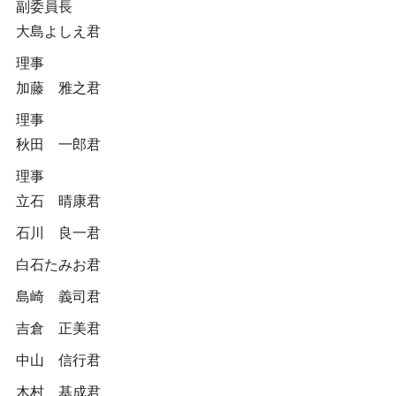
副委員長
大島よしえ君
理事
加藤 雅之君
理事
秋田 一郎君
理事
立石 晴康君
石川 良一君
白石たみお君
島崎 義司君
吉倉 正美君
中山 信行君
木村 基成君