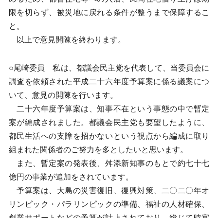
限を切らず、被災地に戻れる条件が整うまで保障するこ
と。
以上で意見開陳を終わります。
○尾崎委員 私は、都議会民主党を代表して、当委員会に
調査を依頼された平成二十六年度予算案に係る議案につ
いて、意見の開陳を行います。
二十六年度予算案は、知事不在という事態の中で暫定
案が編成されました。都議会民主党も要望したように、
都民生活への支障を招かないという視点から編成に取り
組まれた関係者のご努力を多としたいと思います。
また、暫定案の発表後、舛添新知事のもとで約七十七
億円の事業が追加をされています。
予算案は、大島の災害復旧、復興対策、二〇二〇年オ
リンピック・パラリンピックの準備、福祉の人材確保、
創業サポートなどの予算が計上されており、総じて時宜