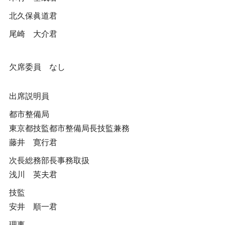
北久保眞道君
尾崎 大介君
欠席委員 なし
出席説明員
都市整備局
東京都技監都市整備局長技監兼務
藤井 寛行君
次長総務部長事務取扱
浅川 英夫君
技監
安井 順一君
理事