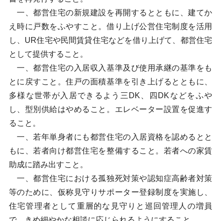
一、都営住宅の新規建設を再開するとともに、建てか
え時に戸数をふやすこと。借り上げ公営住宅制度を活用
し、UR住宅や民間賃貸住宅などを借り上げて、都営住宅
として提供すること。
一、都営住宅の入居収入基準及び使用承継の基準をも
とに戻すこと。住戸の面積基準を引き上げるとともに、
多様な世帯が入居できるよう三DK、四DKなどをふや
し、型別供給はやめること。エレベーター設置を促進す
ること。
一、若年単身者にも都営住宅の入居資格を認めるとと
もに、若者向け都営住宅を整備すること。若者への家賃
助成に踏み出すこと。
一、都営住宅における孤独死対策や認知症高齢者対策
等のために、仮称見守りサポーター登録制度を実施し、
住宅管理者として重層的な見守りと巡回管理人の増員
で、きめ細やかな相談に応じられるようにすること。