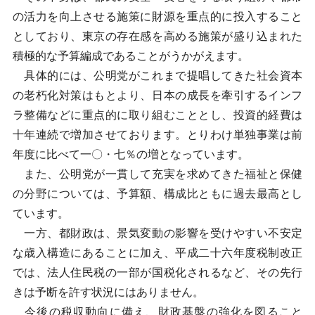
の活力を向上させる施策に財源を重点的に投入すること
としており、東京の存在感を高める施策が盛り込まれた
積極的な予算編成であることがうかがえます。
具体的には、公明党がこれまで提唱してきた社会資本
の老朽化対策はもとより、日本の成長を牽引するインフ
ラ整備などに重点的に取り組むこととし、投資的経費は
十年連続で増加させております。とりわけ単独事業は前
年度に比べて一〇・七％の増となっています。
また、公明党が一貫して充実を求めてきた福祉と保健
の分野については、予算額、構成比ともに過去最高とし
ています。
一方、都財政は、景気変動の影響を受けやすい不安定
な歳入構造にあることに加え、平成二十六年度税制改正
では、法人住民税の一部が国税化されるなど、その先行
きは予断を許す状況にはありません。
今後の税収動向に備え、財政基盤の強化を図ること