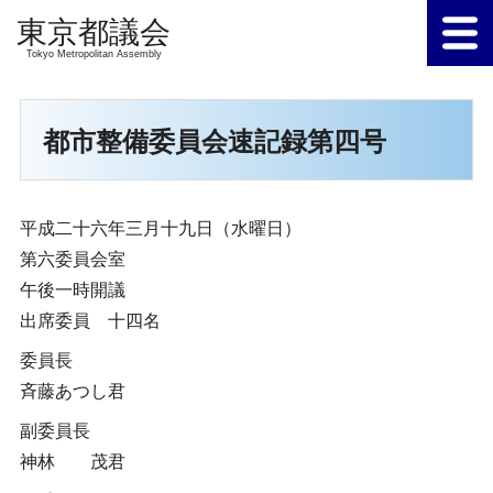
Tokyo Metropolitan Assembly
都市整備委員会速記録第四号
平成二十六年三月十九日（水曜日）
第六委員会室
午後一時開議
出席委員 十四名
委員長
斉藤あつし君
副委員長
神林 茂君