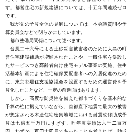
す。都営住宅の新規建設については、十五年間連続ゼロ
です。
我が党の予算全体の見解については、本会議質問や予
算委員会などで明らかにしています。
都市整備局関係について述べます。
台風二十六号による土砂災害被害者のために大島の町
営住宅建設補助が増額されたことや、一般住宅を併設し
たサービスつき高齢者向け住宅モデル事業の実施、住生
活基本計画による住宅確保要配慮者への入居促進のため
に、東京都居住支援協議会を設置するための運営費を予
算化したことなど、一定の前進面はあります。
しかし、高度な防災性を備えた都市づくりを基本的な
予算の柱に据えていながら、首都直下地震で最大の被害
が想定される木造住宅密集地域における耐震改修助成予
算は七億五千万円にすぎず、昨年度実績は六千二百万
円、わずか二百四十四戸であったことを考えれば、助成