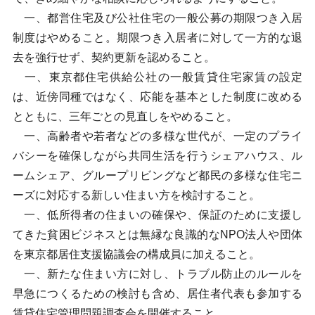
一、都営住宅及び公社住宅の一般公募の期限つき入居
制度はやめること。期限つき入居者に対して一方的な退
去を強行せず、契約更新を認めること。
一、東京都住宅供給公社の一般賃貸住宅家賃の設定
は、近傍同種ではなく、応能を基本とした制度に改める
とともに、三年ごとの見直しをやめること。
一、高齢者や若者などの多様な世代が、一定のプライ
バシーを確保しながら共同生活を行うシェアハウス、ル
ームシェア、グループリビングなど都民の多様な住宅ニ
ーズに対応する新しい住まい方を検討すること。
一、低所得者の住まいの確保や、保証のために支援し
てきた貧困ビジネスとは無縁な良識的なNPO法人や団体
を東京都居住支援協議会の構成員に加えること。
一、新たな住まい方に対し、トラブル防止のルールを
早急につくるための検討も含め、居住者代表も参加する
賃貸住宅管理問題調査会を開催すること。