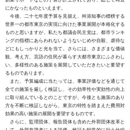
にかなったものといえます。
今後、二十七年度予算を見据え、舛添知事の標榜する
世界一の都市東京の実現に向けた事業展開が本格化する
ものと思いますが、私たち都議会民主党は、都市ランキ
ングの指標にあらわれないようないじめや自殺、虐待な
どにもしっかりと光を当て、さらには、さまざまな価値
観、考え方、言語の住民が暮らす大都市東京にふさわし
い、多様性のある施策を展開していただきたいと要望す
るものであります。
また、予算編成に当たっては、事業評価などを通じて
全ての施策を厳しく検証し、その効率性や実効性の向上
に取り組んでいるとのことですが、今後とも施策のあり
方を不断に検証しながら、東京の特性を踏まえた費用対
効果の高い施策の展開を要望するものです。
さらに、監理団体、報告団体も含めた外郭団体改革と
して、外部有識者による評価、検証を恒常的に行う仕組