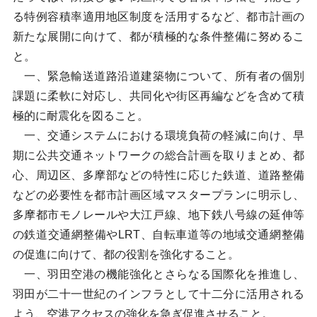
る特例容積率適用地区制度を活用するなど、都市計画の
新たな展開に向けて、都が積極的な条件整備に努めるこ
と。
一、緊急輸送道路沿道建築物について、所有者の個別
課題に柔軟に対応し、共同化や街区再編などを含めて積
極的に耐震化を図ること。
一、交通システムにおける環境負荷の軽減に向け、早
期に公共交通ネットワークの総合計画を取りまとめ、都
心、周辺区、多摩部などの特性に応じた鉄道、道路整備
などの必要性を都市計画区域マスタープランに明示し、
多摩都市モノレールや大江戸線、地下鉄八号線の延伸等
の鉄道交通網整備やLRT、自転車道等の地域交通網整備
の促進に向けて、都の役割を強化すること。
一、羽田空港の機能強化とさらなる国際化を推進し、
羽田が二十一世紀のインフラとして十二分に活用される
よう、空港アクセスの強化を急ぎ促進させること。