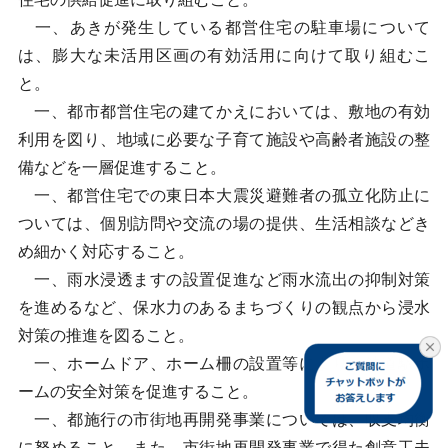
一、あきが発生している都営住宅の駐車場について
は、膨大な未活用区画の有効活用に向けて取り組むこ
と。
一、都市都営住宅の建てかえにおいては、敷地の有効
利用を図り、地域に必要な子育て施設や高齢者施設の整
備などを一層促進すること。
一、都営住宅での東日本大震災避難者の孤立化防止に
ついては、個別訪問や交流の場の提供、生活相談などき
め細かく対応すること。
一、雨水浸透ますの設置促進など雨水流出の抑制対策
を進めるなど、保水力のあるまちづくりの観点から浸水
対策の推進を図ること。
一、ホームドア、ホーム柵の設置等により、鉄道駅ホ
ームの安全対策を促進すること。
一、都施行の市街地再開発事業については、収支均衡
に努めること。また、市街地再開発事業で得た創意工夫