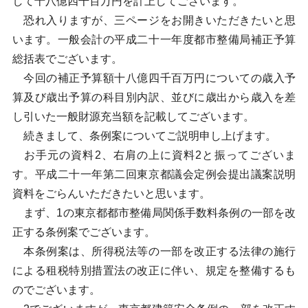
して十八億四千百万円を計上してございます。
恐れ入りますが、三ページをお開きいただきたいと思
います。一般会計の平成二十一年度都市整備局補正予算
総括表でございます。
今回の補正予算額十八億四千百万円についての歳入予
算及び歳出予算の科目別内訳、並びに歳出から歳入を差
し引いた一般財源充当額を記載してございます。
続きまして、条例案についてご説明申し上げます。
お手元の資料2、右肩の上に資料2と振ってございま
す。平成二十一年第二回東京都議会定例会提出議案説明
資料をごらんいただきたいと思います。
まず、1の東京都都市整備局関係手数料条例の一部を改
正する条例案でございます。
本条例案は、所得税法等の一部を改正する法律の施行
による租税特別措置法の改正に伴い、規定を整備するも
のでございます。