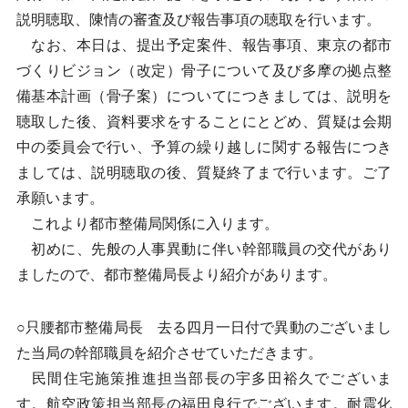
説明聴取、陳情の審査及び報告事項の聴取を行います。
なお、本日は、提出予定案件、報告事項、東京の都市
づくりビジョン（改定）骨子について及び多摩の拠点整
備基本計画（骨子案）についてにつきましては、説明を
聴取した後、資料要求をすることにとどめ、質疑は会期
中の委員会で行い、予算の繰り越しに関する報告につき
ましては、説明聴取の後、質疑終了まで行います。ご了
承願います。
これより都市整備局関係に入ります。
初めに、先般の人事異動に伴い幹部職員の交代があり
ましたので、都市整備局長より紹介があります。
○只腰都市整備局長 去る四月一日付で異動のございまし
た当局の幹部職員を紹介させていただきます。
民間住宅施策推進担当部長の宇多田裕久でございま
す。航空政策担当部長の福田良行でございます。耐震化