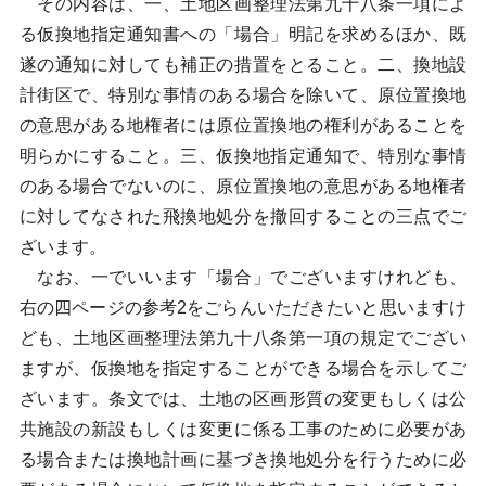
その内容は、一、土地区画整理法第九十八条一項によ
る仮換地指定通知書への「場合」明記を求めるほか、既
遂の通知に対しても補正の措置をとること。二、換地設
計街区で、特別な事情のある場合を除いて、原位置換地
の意思がある地権者には原位置換地の権利があることを
明らかにすること。三、仮換地指定通知で、特別な事情
のある場合でないのに、原位置換地の意思がある地権者
に対してなされた飛換地処分を撤回することの三点でご
ざいます。
なお、一でいいます「場合」でございますけれども、
右の四ページの参考2をごらんいただきたいと思いますけ
ども、土地区画整理法第九十八条第一項の規定でござい
ますが、仮換地を指定することができる場合を示してご
ざいます。条文では、土地の区画形質の変更もしくは公
共施設の新設もしくは変更に係る工事のために必要があ
る場合または換地計画に基づき換地処分を行うために必