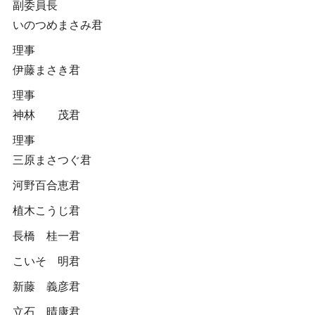
副委員長
いのつめまさみ君
理事
伊藤まさき君
理事
神林 茂君
理事
三原まさつぐ君
河野百合恵君
植木こうじ君
長橋 桂一君
こいそ 明君
新藤 義彦君
立石 晴康君