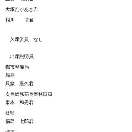
大塚たかあき君
相川 博君
欠席委員 なし
出席説明員
都市整備局
局長
只腰 憲久君
次長総務部長事務取扱
泉本 和秀君
技監
福島 七郎君
理事