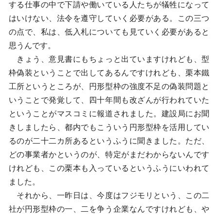
する仕事の中で下請や働いている人たちが犠牲になって
はいけない、法令を遵守していく必要がある。この三つ
の点で、私は、低入札についても見ていく必要があると
思うんです。
きょう、意見書にもちょっと出ていますけれども、型
枠偽装ということで出してあるんですけれども、栗本鐵
工所というところが、円形型枠の強度不足の偽装問題と
いうことで発覚して、四十年間も改ざんが行われていた
ということがマスコミに報道されました。建設局にお聞
きしましたら、都内でもこういう円形型枠を活用してい
るのが二十二カ所あるというふうに聞きました。ただ、
どの事業者かというのが、特定がまだわからないんです
けれども、この栗本も入っているというふうにいわれて
ました。
それから、一昨日は、今度はフジモリという、この二
社が円形型枠の一、二を争う企業なんですけれども、や