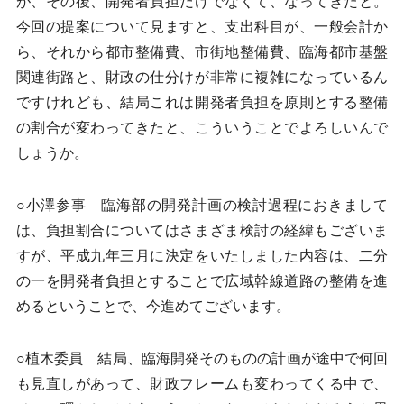
が、その後、開発者負担だけでなくて、なってきたと。
今回の提案について見ますと、支出科目が、一般会計か
ら、それから都市整備費、市街地整備費、臨海都市基盤
関連街路と、財政の仕分けが非常に複雑になっているん
ですけれども、結局これは開発者負担を原則とする整備
の割合が変わってきたと、こういうことでよろしいんで
しょうか。
○小澤参事 臨海部の開発計画の検討過程におきまして
は、負担割合についてはさまざま検討の経緯もございま
すが、平成九年三月に決定をいたしました内容は、二分
の一を開発者負担とすることで広域幹線道路の整備を進
めるということで、今進めてございます。
○植木委員 結局、臨海開発そのものの計画が途中で何回
も見直しがあって、財政フレームも変わってくる中で、