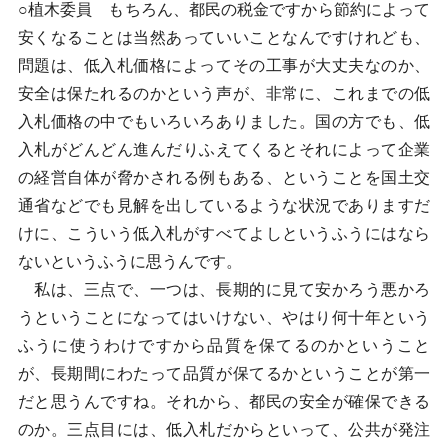
○植木委員 もちろん、都民の税金ですから節約によって
安くなることは当然あっていいことなんですけれども、
問題は、低入札価格によってその工事が大丈夫なのか、
安全は保たれるのかという声が、非常に、これまでの低
入札価格の中でもいろいろありました。国の方でも、低
入札がどんどん進んだりふえてくるとそれによって企業
の経営自体が脅かされる例もある、ということを国土交
通省などでも見解を出しているような状況でありますだ
けに、こういう低入札がすべてよしというふうにはなら
ないというふうに思うんです。
私は、三点で、一つは、長期的に見て安かろう悪かろ
うということになってはいけない、やはり何十年という
ふうに使うわけですから品質を保てるのかということ
が、長期間にわたって品質が保てるかということが第一
だと思うんですね。それから、都民の安全が確保できる
のか。三点目には、低入札だからといって、公共が発注