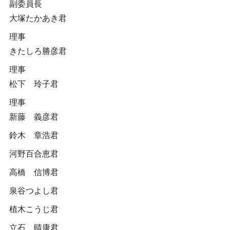
副委員長
大塚たかあき君
理事
きたしろ勝彦君
理事
松下 玲子君
理事
新藤 義彦君
鈴木 章浩君
河野百合恵君
高橋 信博君
泉谷つよし君
植木こうじ君
立石 晴康君