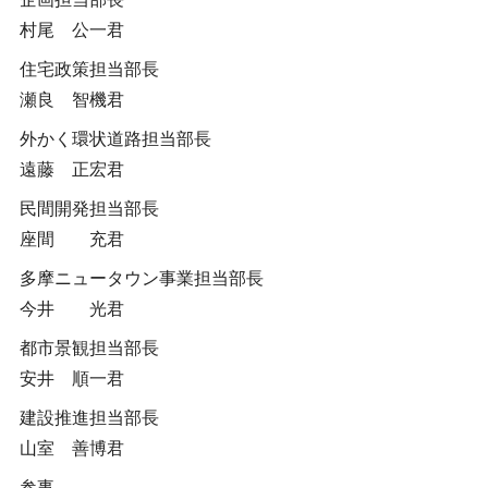
村尾 公一君
住宅政策担当部長
瀬良 智機君
外かく環状道路担当部長
遠藤 正宏君
民間開発担当部長
座間 充君
多摩ニュータウン事業担当部長
今井 光君
都市景観担当部長
安井 順一君
建設推進担当部長
山室 善博君
参事