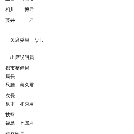
相川 博君
藤井 一君
欠席委員 なし
出席説明員
都市整備局
局長
只腰 憲久君
次長
泉本 和秀君
技監
福島 七郎君
総務部長