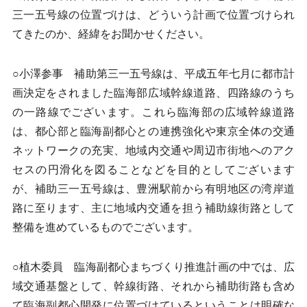
三一五号線の位置づけは、どういう計画で位置づけられ
てきたのか、経緯をお聞かせください。
○小澤参事 補助第三一五号線は、平成五年七月に都市計
画決定をされました臨海部広域幹線道路、四路線のうち
の一路線でございます。これら臨海部の広域幹線道路
は、都心部と臨海副都心との連携強化や東京全体の交通
ネットワークの充実、地域内交通や周辺市街地へのアク
セスの円滑化を図ることなどを目的としてございます
が、補助三一五号線は、豊洲駅前から有明地区の湾岸道
路に至ります、主に地域内交通を担う補助線街路として
整備を進めているものでございます。
○植木委員 臨海副都心まちづくり推進計画の中では、広
域交通基盤として、幹線街路、それから補助街路も含め
て臨海副都心開発に位置づけているということは明確な