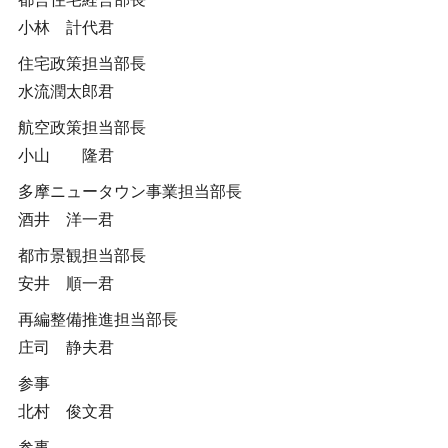
小林 計代君
住宅政策担当部長
水流潤太郎君
航空政策担当部長
小山 隆君
多摩ニュータウン事業担当部長
酒井 洋一君
都市景観担当部長
安井 順一君
再編整備推進担当部長
庄司 静夫君
参事
北村 俊文君
参事