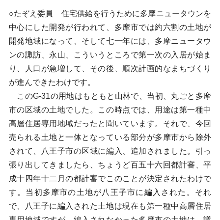
○たぞえ委員 住宅供給を行うために多摩ニュータウンを
中心にした開発が行われて、多摩市では約六割の土地が
開発地域になって、そして七一年には、多摩ニュータウ
ンの諏訪、永山、こういうところで第一次の入居が始ま
り、人口が急増して、その後、順次計画的なまちづくり
が進んできたわけです。
このG-31の用地はもともと山林で、当初、丸ごと多摩
市の区域の土地でした。この時点では、用途は第一種中
高層住居専用地域だったと聞いています。それで、今回
売られる土地と一体となっている部分が多摩市から除外
されて、八王子市の区域に編入、追加されました。引っ
張り出してきましたら、ちょうど百五十六回都計審、平
成十四年十二月の都計審でこのことが決定されたわけで
す。当初多摩市の土地が八王子市に編入された。それ
で、八王子に編入された土地は現在も第一種中高層住居
専用地域ですが、編入されなかった多摩市の土地は、議