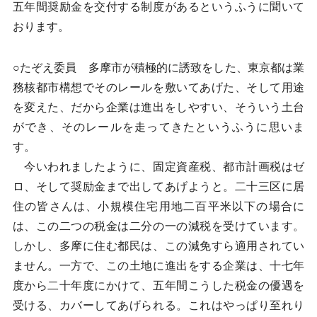
五年間奨励金を交付する制度があるというふうに聞いて
おります。
○たぞえ委員 多摩市が積極的に誘致をした、東京都は業
務核都市構想でそのレールを敷いてあげた、そして用途
を変えた、だから企業は進出をしやすい、そういう土台
ができ、そのレールを走ってきたというふうに思いま
す。
今いわれましたように、固定資産税、都市計画税はゼ
ロ、そして奨励金まで出してあげようと。二十三区に居
住の皆さんは、小規模住宅用地二百平米以下の場合に
は、この二つの税金は二分の一の減税を受けています。
しかし、多摩に住む都民は、この減免すら適用されてい
ません。一方で、この土地に進出をする企業は、十七年
度から二十年度にかけて、五年間こうした税金の優遇を
受ける、カバーしてあげられる。これはやっぱり至れり