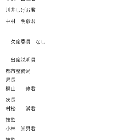
川井しげお君
中村 明彦君
欠席委員 なし
出席説明員
都市整備局
局長
梶山 修君
次長
村松 満君
技監
小林 崇男君
技監