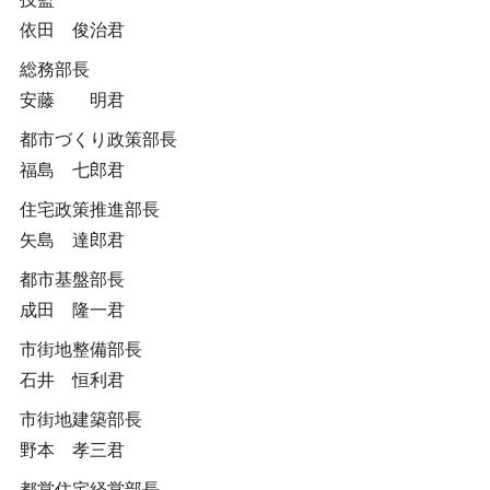
依田 俊治君
総務部長
安藤 明君
都市づくり政策部長
福島 七郎君
住宅政策推進部長
矢島 達郎君
都市基盤部長
成田 隆一君
市街地整備部長
石井 恒利君
市街地建築部長
野本 孝三君
都営住宅経営部長