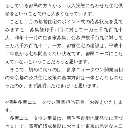
らしている都民の方々から、収入実態に合わせた住宅供
給をということで声も大きくなっています。
ことし二月の都営住宅のポイント式の応募状況を見て
みますと、募集登録千四百に対して一万三千九百九十
人、昨年十一月の空き家募集、公募戸数千百九に対して
三万八千六百九十二。一方、都営住宅の建設は、平成十
二年度から七年間全くない状況です。都民ニーズにこた
えていないということだろうと思います。
そこで、初めに伺うのは、多摩ニュータウン開発当初
の東京都の公共住宅政策の基本方針は一体どんなものだ
ったのか、まず説明いただきたいと思います。
○酒井多摩ニュータウン事業担当部長 お答えいたしま
す。
多摩ニュータウン事業は、新住宅市街地開発法に基づ
きまして、高度経済成長期におきます東京の急速な人口