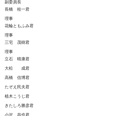
副委員長
長橋 桂一君
理事
花輪ともふみ君
理事
三宅 茂樹君
理事
立石 晴康君
大松 成君
高橋 信博君
たぞえ民夫君
植木こうじ君
きたしろ勝彦君
小沢 昌也君