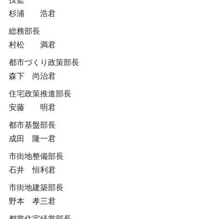
杉浦 浩君
総務部長
村松 満君
都市づくり政策部長
森下 尚治君
住宅政策推進部長
安藤 明君
都市基盤部長
成田 隆一君
市街地整備部長
石井 恒利君
市街地建築部長
野本 孝三君
都営住宅経営部長