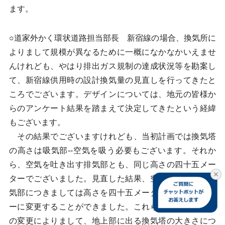
ます。
○道家外かく環状道路担当部長 新宿線の場合、換気所に
よりまして規模が異なるために一概になかなかいえませ
んけれども、やはり排出ガス規制の達成状況等を勘案し
て、新宿線供用時の設計換気量の見直しを行ってきたと
ころでございます。デザインについては、地元の皆様か
らのアンケート結果を踏まえて決定してきたという経緯
もございます。
その結果でございますけれども、当初計画では換気塔
の高さは吸気部--空気を吸う必要もございます。それか
ら、空気を吐き出す排気部とも、同じ高さの四十五メー
ターでございました。見直した結果、空気を吸う方、吸
気部につきましては高さを四十五メーターから五メータ
ーに変更することができました。これら形状やデザイン
の変更によりまして、地上部に出る換気塔の大きさにつ