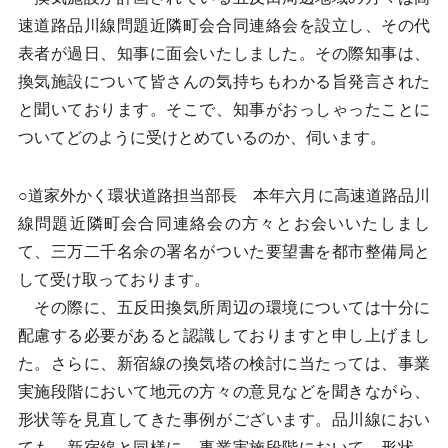
速道路品川線問題近隣町会合同連絡会を設立し、その代
表者が過日、知事に面会いたしました。その際知事は、
換気施設について皆さんの気持ちもわかる旨発言された
と聞いております。そこで、知事がおっしゃったことに
ついてどのように受けとめているのか、伺います。
○道家外かく環状道路担当部長 本年六月に高速道路品川
線問題近隣町会合同連絡会の方々とお会いいたしまし
て、三万二千名余の署名がついた要望書を都市整備局と
して受け取っております。
その際に、五反田換気所周辺の環境については十分に
配慮する必要があると認識しておりますと申し上げまし
た。さらに、新宿線の換気塔の検討に当たっては、事業
実施段階において地元の方々の意見などを聞きながら、
形状等を見直してきた事例がございます。品川線におい
ても、新宿線と同様に、事業実施段階において、形状、