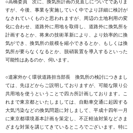
○高橋委員 次に、換気所計画の見直しについてでありま
すが、今後、事業を実施していく中でより詳細に検討が
なされていくものと思われますが、周辺の土地利用の変
化に合わせ、道路外に用地を取得し、道路外に換気所を
計画するとか、将来の技術革新により、より効率的に換
気ができ、換気所の規模を縮小できるとか、もしくは換
気所が要らなくなるとか、脱硝装置を導入するといった
可能性はあるのか、伺います。
○道家外かく環状道路担当部長 換気所の検討につきまし
ては、先ほどからご説明しておりますが、可能な限り公
共用地を使うということで四カ所計画しております。こ
れまで東京都といたしましては、自動車交通に起因する
大気汚染などの換気問題に対しまして、平成十四年一月
に東京都環境基本計画を策定し、不正軽油対策などさま
ざまな対策を講じてきているところでございます。特に