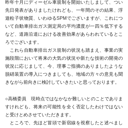
昨年十月にディーゼル車規制を開始いたしまして、つい
先日発表がありましたけれども、一年間のその結果、浮
遊粒子状物質、いわゆるSPMでございますが、これにつ
いて自動車排出ガス測定局の平均濃度が一四％低下する
など、道路沿道における改善効果があらわれているとこ
ろでございます。
これら自動車排出ガス規制の状況も踏まえ、事業の実
施段階において将来の大気の状況や新たな技術の開発の
状況に応じまして、今、理事ご指摘のありましたような
脱硝装置の導入につきましても、地域の方々の意見も聞
きながら前向きに検討していきたいと思っております。
○高橋委員 現時点ではなかなか難しいとのことでありま
すけれども、将来の可能性を全く否定したわけではない
と受けとめさせていただきます。
ところで、先ほど冒頭で新宿線を視察したと述べまし