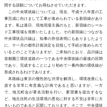
関する請願についてお尋ねさせていただきます。
この中央環状線については、現在、平成十八年度の工
事完成に向けまして工事が進められている新宿線があり
ます。私は過日、現地現場主義のもと、新宿線のシール
ド工事現場を視察いたしました。その新宿線につながる
中央環状品川線は、知事の所信表明にもありましたよう
に、十一月の都市計画決定を目指して手続が進められて
いるとのことでありますが、ご承知のとおり、品川線は
首都圏三環状道路の一つである中央環状線の最後の区間
であり、完成することにより初めて一番内側の環状線が
形成されるわけであります。
本路線は東京の慢性的な渋滞を解消し、環境改善にも
資する非常に有意義な計画であると思いますが、一方
で、地元町会が署名活動を行い、要望書を提出するな
ど、地元住民の生活環境の悪化に対する不安は非常に大
きいものであると仄聞しております。そこで、中央環状