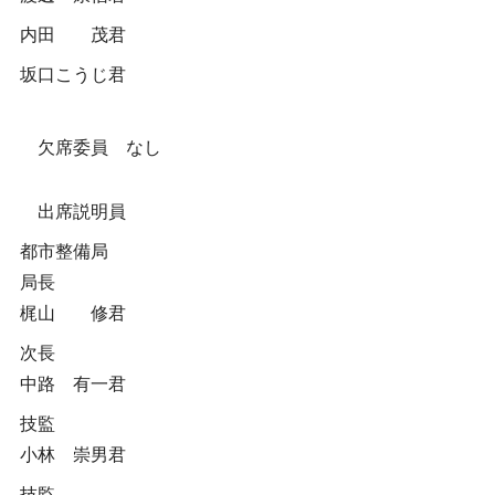
内田 茂君
坂口こうじ君
欠席委員 なし
出席説明員
都市整備局
局長
梶山 修君
次長
中路 有一君
技監
小林 崇男君
技監