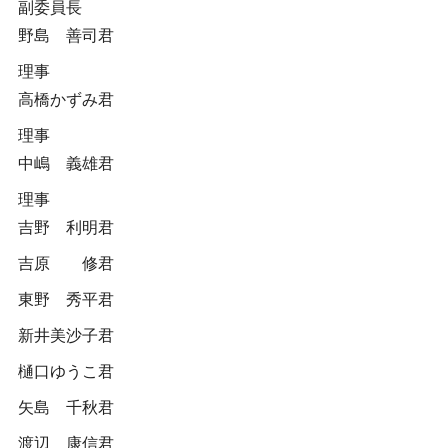
副委員長
野島 善司君
理事
高橋かずみ君
理事
中嶋 義雄君
理事
吉野 利明君
吉原 修君
東野 秀平君
新井美沙子君
樋口ゆうこ君
矢島 千秋君
渡辺 康信君