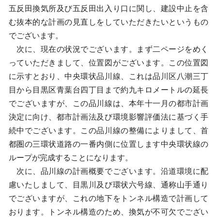
五反田換気所及び五反田出入り口に関し、建設中止を含
む抜本的な計画の見直しをしていただきたいというもの
でございます。
次に、現在の状況でございます。まず二ページをめく
っていただきまして、位置図がございます。この位置図
に示すとおり、中央環状品川線、これは品川区八潮三丁
目から目黒区青葉台四丁目まで約九キロメートルの延長
でございますが、この品川線は、本年十一月の都市計画
決定に向け、都市計画法及び環境影響評価法に基づく手
続中でございます。この品川線の整備によりまして、首
都圏の三環状道路の一番内側に位置します中央環状線の
ループが完成することになります。
次に、品川線の計画概要でございます。沿道環境に配
慮いたしまして、目黒川及び環状六号線、通称山手通り
でございますが、これの地下をトンネル構造で計画して
おります。トンネル構造のため、換気が不可欠でござい