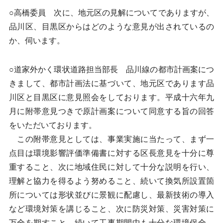
○高橋委員 次に、地元区の見解についてでありますが、
品川区、目黒区からはどのような意見が出されているの
か、伺います。
○道家外かく環状道路担当部長 品川線の都市計画案につ
きまして、都市計画法に基づいて、地元区であります品
川区と目黒区に意見照会をしております。平成十六年九
月に附帯意見つきで原計画案について同意する旨の回答
をいただいております。
この附帯意見としては、事業実施に当たって、まず一
点目は環境影響評価準備書に対する区長意見を十分に尊
重すること、次に地域住民に対して十分な説明を行い、
理解と協力を得るよう努めること、続いて換気所設置箇
所については形状並びに景観に配慮し、最新技術の導入
など環境対策を講じること、次に防災対策、災害対策に
万全を期すこと、続いて工事期間中も十分な環境保全、