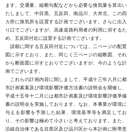
ます。交通量、縦断勾配などから必要な換気量を算出い
たしまして、中目黒、五反田、南品川、大井北、この四
カ所に換気所を設置する計画でございます。さらに出入
り口でございますが、高速道路利用者の利用に供するた
め、五反田付近に設置する計画でございます。
請願に関する五反田付近については、二ページの配置
図に示すとおり、また、同じく三ページの縦断図、それ
から断面図に示すとおりでございますが、今のような計
画でございます。
これらの計画内容に関しまして、平成十三年八月に都
市計画素案及び環境影響評価方法書の説明会を開催し、
平成十五年十二月には都市計画案及び環境影響評価準備
書の説明会を実施しております。なお、本事業が環境に
与える影響を予測した結果、環境基準等を満足してお
り、その影響は極めて小さいと考えております。また、
沿線自治体である目黒区及び品川区から本計画に附帯意