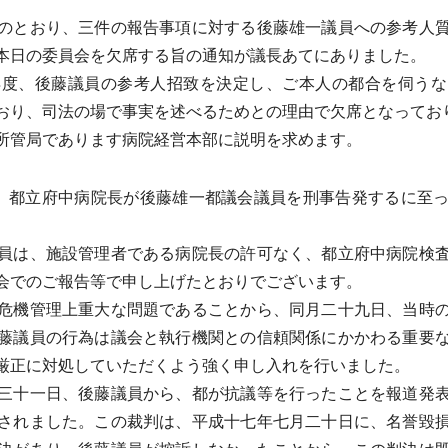
のとおり、三件の報告事項に対する後藤雄一議員への参考人質
本日の委員会を欠席する旨の通知が議長あてにありました。
度、後藤議員の参考人招致を決定し、ご本人の都合を伺うな
おり、司法の場で事実を述べるためとの理由で欠席となってお
所管局であります病院経営本部に説明を求めます。
 都立府中病院長が後藤雄一都議会議員を刑事告発するに至
員は、施設管理者である病院長の許可なく、都立府中病院検査
会でのご報告等で申し上げたとおりでございます。
危機管理上重大な問題であることから、同月二十九日、当時の
藤議員の行為は議会と執行機関との信頼関係にかかわる重要
厳正に対処していただくよう強く申し入れを行いました。
三十一日、後藤議員から、都が抗議等を行ったことを報道発表
されました。この裁判は、平成十七年七月二十日に、名誉毀