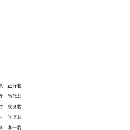
原 正行君
野 尚代君
村 次良君
村 光博君
塚 孝一君