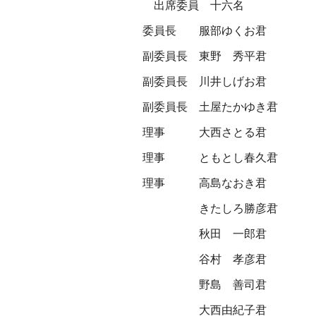
出席委員 十六名
委員長
服部ゆくお君
副委員長
東野 秀平君
副委員長
川井しげお君
副委員長
土屋たかゆき君
理事
大西さとる君
理事
ともとし春久君
理事
高島なおき君
きたしろ勝彦君
秋田 一郎君
谷村 孝彦君
野島 善司君
大西由紀子君