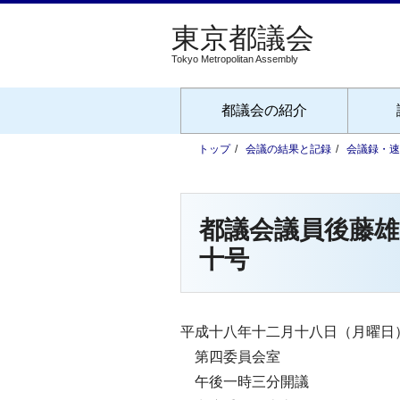
Tokyo Metropolitan Assembly
都議会の紹介
トップ
会議の結果と記録
会議録・速
都議会議員後藤
十号
平成十八年十二月十八日（月曜日
第四委員会室
午後一時三分開議