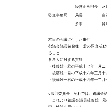
経営企画部長
及
監査事務局
局長
白
参事
皆
本日の会議に付した事件
都議会議員後藤雄一君の調査活動
ること
参考人に対する質疑
・後藤雄一君の平成十七年十月二
・後藤雄一君の平成十六年三月十
・後藤雄一君の平成十四年十二月
○服部委員長 それでは、都議会
これより都議会議員後藤雄一君
査・検討を行います。