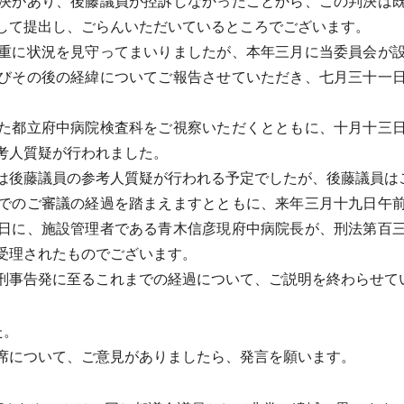
決があり、後藤議員が控訴しなかったことから、この判決は
して提出し、ごらんいただいているところでございます。
重に状況を見守ってまいりましたが、本年三月に当委員会が設
びその後の経緯についてご報告させていただき、七月三十一
た都立府中病院検査科をご視察いただくとともに、十月十三日
考人質疑が行われました。
後藤議員の参考人質疑が行われる予定でしたが、後藤議員は
でのご審議の経過を踏まえますとともに、来年三月十九日午前
日に、施設管理者である青木信彦現府中病院長が、刑法第百
受理されたものでございます。
事告発に至るこれまでの経過について、ご説明を終わらせて
た。
席について、ご意見がありましたら、発言を願います。