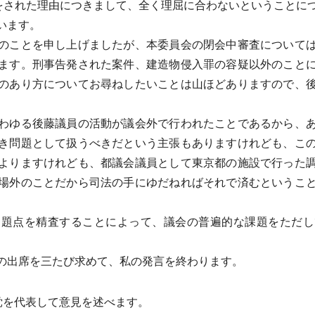
をされた理由につきまして、全く理屈に合わないということに
います。
のことを申し上げましたが、本委員会の閉会中審査については
ます。刑事告発された案件、建造物侵入罪の容疑以外のこと
のあり方についてお尋ねしたいことは山ほどありますので、
わゆる後藤議員の活動が議会外で行われたことであるから、あ
き問題として扱うべきだという主張もありますけれども、こ
よりますけれども、都議会議員として東京都の施設で行った
場外のことだから司法の手にゆだねればそれで済むというこ
題点を精査することによって、議会の普遍的な課題をただし
の出席を三たび求めて、私の発言を終わります。
党を代表して意見を述べます。