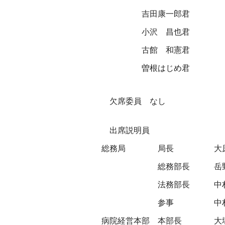
吉田康一郎君
小沢 昌也君
古館 和憲君
曽根はじめ君
欠席委員 なし
出席説明員
総務局
局長
大
総務部長
岳
法務部長
中
参事
中
病院経営本部
本部長
大