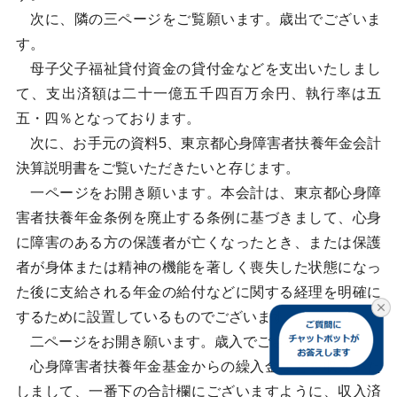
次に、隣の三ページをご覧願います。歳出でございま
す。
母子父子福祉貸付資金の貸付金などを支出いたしまし
て、支出済額は二十一億五千四百万余円、執行率は五
五・四％となっております。
次に、お手元の資料5、東京都心身障害者扶養年金会計
決算説明書をご覧いただきたいと存じます。
一ページをお開き願います。本会計は、東京都心身障
害者扶養年金条例を廃止する条例に基づきまして、心身
に障害のある方の保護者が亡くなったとき、または保護
者が身体または精神の機能を著しく喪失した状態になっ
た後に支給される年金の給付などに関する経理を明確に
するために設置しているものでございます。
二ページをお開き願います。歳入でございます。
心身障害者扶養年金基金からの繰入金などを収入いた
しまして、一番下の合計欄にございますように、収入済