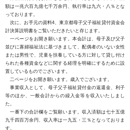
額は一兆六百九億七千万余円、執行率は九六・八％とな
っております。
次に、お手元の資料4、東京都母子父子福祉貸付資金会
計決算説明書をご覧いただきたいと存じます。
一ページをお開き願います。本会計は、母子及び父子
並びに寡婦福祉法に基づきまして、配偶者のいない女性
または男性で、児童を扶養している方に対して貸し付け
られた各種資金などに関する経理を明確にするために設
置しているものでございます。
二ページをお開き願います。歳入でございます。
事業収入として、母子父子福祉貸付金の返還金、利子
等のほか、一般会計からの繰入金等を収入いたしまし
た。
一番下の合計欄をご覧願います。収入済額は七十五億
九千四百万余円、収入率は一九五・三％となっておりま
す。