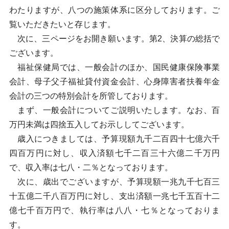
わたりますが、八つの施策体系に区分しております。ご
覧いただきたいと存じます。
次に、三ページをお開き願います。第2、決算の総括で
ございます。
福祉保健局では、一般会計のほか、国民健康保険事業
会計、母子父子福祉貸付資金会計、心身障害者扶養年金
会計の三つの特別会計を所管しております。
まず、一般会計についてご説明いたします。なお、百
万円未満は四捨五入してお示ししてございます。
歳入につきましては、予算現額九千二百四十七億六千
四百万円に対し、収入済額七千二百三十六億二千万円
で、収入率は七八・二％となっております。
次に、歳出でございますが、予算現額一兆九千七百三
十五億二千八百万円に対し、支出済額一兆七千五百十二
億七千百万円で、執行率は八八・七％となっておりま
す。