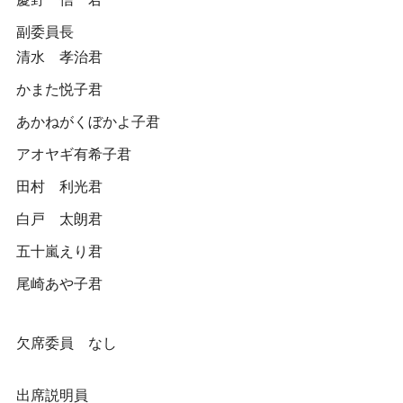
副委員長
清水 孝治君
かまた悦子君
あかねがくぼかよ子君
アオヤギ有希子君
田村 利光君
白戸 太朗君
五十嵐えり君
尾崎あや子君
欠席委員 なし
出席説明員