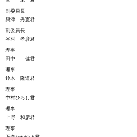
副委員長
興津 秀憲君
副委員長
谷村 孝彦君
理事
田中 健君
理事
鈴木 隆道君
理事
中村ひろし君
理事
上野 和彦君
理事
石森たかゆき君