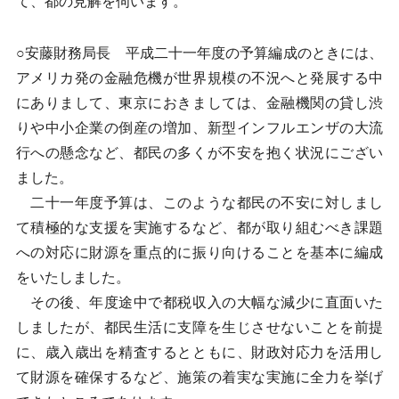
て、都の見解を伺います。
○安藤財務局長 平成二十一年度の予算編成のときには、
アメリカ発の金融危機が世界規模の不況へと発展する中
にありまして、東京におきましては、金融機関の貸し渋
りや中小企業の倒産の増加、新型インフルエンザの大流
行への懸念など、都民の多くが不安を抱く状況にござい
ました。
二十一年度予算は、このような都民の不安に対しまし
て積極的な支援を実施するなど、都が取り組むべき課題
への対応に財源を重点的に振り向けることを基本に編成
をいたしました。
その後、年度途中で都税収入の大幅な減少に直面いた
しましたが、都民生活に支障を生じさせないことを前提
に、歳入歳出を精査するとともに、財政対応力を活用し
て財源を確保するなど、施策の着実な実施に全力を挙げ