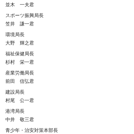
並木 一夫君
スポーツ振興局長
笠井 謙一君
環境局長
大野 輝之君
福祉保健局長
杉村 栄一君
産業労働局長
前田 信弘君
建設局長
村尾 公一君
港湾局長
中井 敬三君
青少年・治安対策本部長