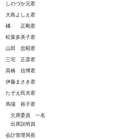
しのづか元君
大島よしえ君
橘 正剛君
松葉多美子君
山田 忠昭君
三宅 正彦君
高橋 信博君
伊藤まさき君
たぞえ民夫君
馬場 裕子君
欠席委員 一名
出席説明員
会計管理局長