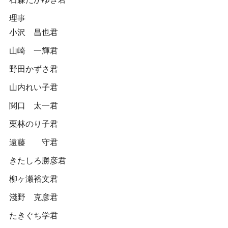
理事
小沢 昌也君
山崎 一輝君
野田かずさ君
山内れい子君
関口 太一君
栗林のり子君
遠藤 守君
きたしろ勝彦君
柳ヶ瀬裕文君
淺野 克彦君
たきぐち学君