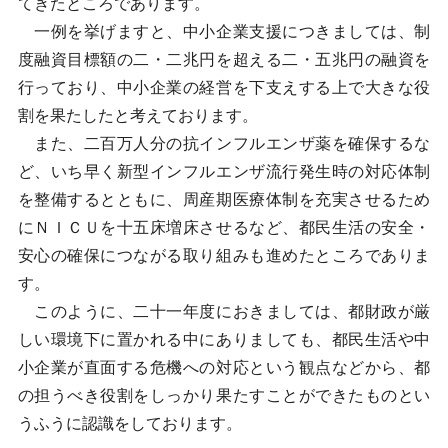
てきたところであります。
一例を挙げますと、中小企業支援につきましては、制
度融資目標額の二・二兆円を超える二・五兆円の融資を
行っており、中小企業の経営を下支えする上で大きな役
割を果たしたと考えております。
また、二百万人分の抗インフルエンザ薬を確保するな
ど、いち早く新型インフルエンザ流行発生時の対応体制
を整備するとともに、周産期医療体制を充実させるため
にＮＩＣＵを十五床増床させるなど、都民生活の安全・
安心の確保につながる取り組みも進めたところでありま
す。
このように、二十一年度におきましては、都財政が厳
しい環境下に置かれる中にありましても、都民生活や中
小企業が直面する危機への対応という観点などから、都
の担うべき役割をしっかり果たすことができたものとい
うふうに認識をしております。