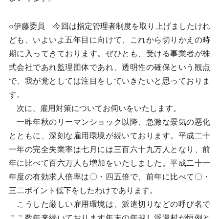
○伊藤委員 今回は指定管理者制度を取り上げましたけれ
ども、いよいよ五年目に向けて、これから切りかえの時
期に入ってきております。ぜひとも、受ける事業者が株
式会社であれ監理団体であれ、透明性の確保という観点
で、我が党としては注目をしていきたいと思っておりま
す。
次に、雇用対策についてお伺いをいたします。
一昨年秋のリーマンショック以降、急激な景気の悪化
とともに、深刻な雇用環境が続いております。平成二十
一年の完全失業率は七月には三百六十九万人となり、前
年に比べて百六万人も増加をいたしました。平成二十一
年度の有効求人倍率は〇・四五倍で、前年に比べて〇・
三二ポイント低下をしたわけであります。
こうした厳しい雇用環境は、派遣切りなどの呼び名で
ここ数年来続いております年末の年越し派遣村が恒例と