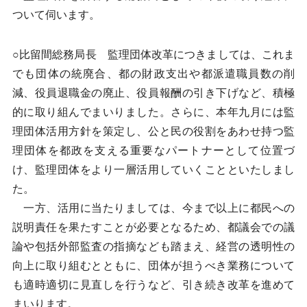
ついて伺います。
○比留間総務局長 監理団体改革につきましては、これま
でも団体の統廃合、都の財政支出や都派遣職員数の削
減、役員退職金の廃止、役員報酬の引き下げなど、積極
的に取り組んでまいりました。さらに、本年九月には監
理団体活用方針を策定し、公と民の役割をあわせ持つ監
理団体を都政を支える重要なパートナーとして位置づ
け、監理団体をより一層活用していくことといたしまし
た。
一方、活用に当たりましては、今まで以上に都民への
説明責任を果たすことが必要となるため、都議会での議
論や包括外部監査の指摘なども踏まえ、経営の透明性の
向上に取り組むとともに、団体が担うべき業務について
も適時適切に見直しを行うなど、引き続き改革を進めて
まいります。