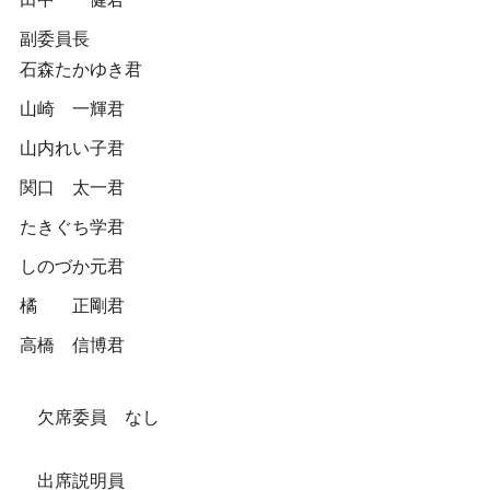
副委員長
石森たかゆき君
山崎 一輝君
山内れい子君
関口 太一君
たきぐち学君
しのづか元君
橘 正剛君
高橋 信博君
欠席委員 なし
出席説明員