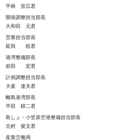
平林 宣広君
開発調整担当部長
大和田 元君
営業担当部長
延與 桂君
港湾整備部長
前田 宏君
計画調整担当部長
大釜 達夫君
離島港湾部長
平田 耕二君
島しょ・小笠原空港整備担当部長
北村 俊文君
産業労働局