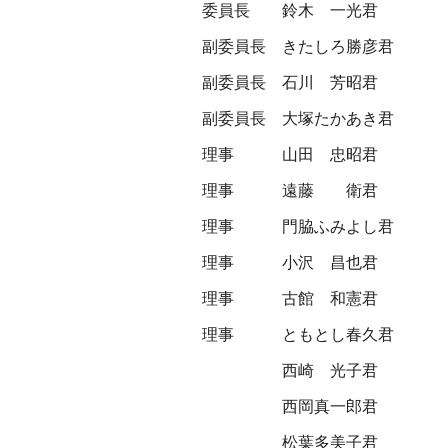
委員長
鈴木 一光君
副委員長
きたしろ勝彦君
副委員長
石川 芳昭君
副委員長
大塚たかあき君
理事
山田 忠昭君
理事
遠藤 衛君
理事
門脇ふみよし君
理事
小沢 昌也君
理事
古館 和憲君
理事
ともとし春久君
西崎 光子君
西岡真一郎君
松葉多美子君