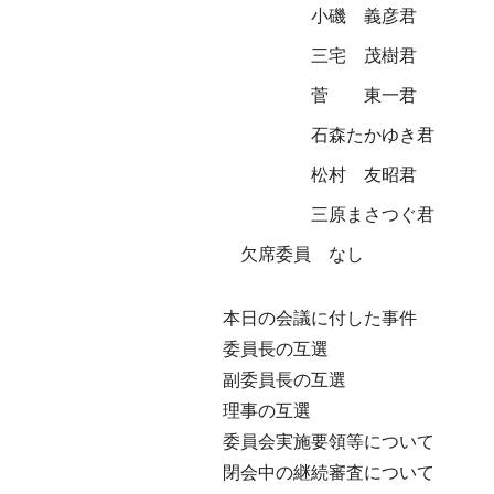
小磯 義彦君
三宅 茂樹君
菅 東一君
石森たかゆき君
松村 友昭君
三原まさつぐ君
欠席委員 なし
本日の会議に付した事件
委員長の互選
副委員長の互選
理事の互選
委員会実施要領等について
閉会中の継続審査について