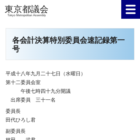
Tokyo Metropolitan Assembly
各会計決算特別委員会速記録第一
号
平成十八年九月二十七日（水曜日）
第十二委員会室
午後七時四十九分開議
出席委員 三十一名
委員長
田代ひろし君
副委員長
林田 武君