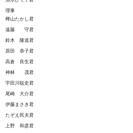
理事
樺山たかし君
遠藤 守君
鈴木 隆道君
原田 恭子君
高倉 良生君
神林 茂君
宇田川聡史君
尾崎 大介君
伊藤まさき君
たぞえ民夫君
上野 和彦君