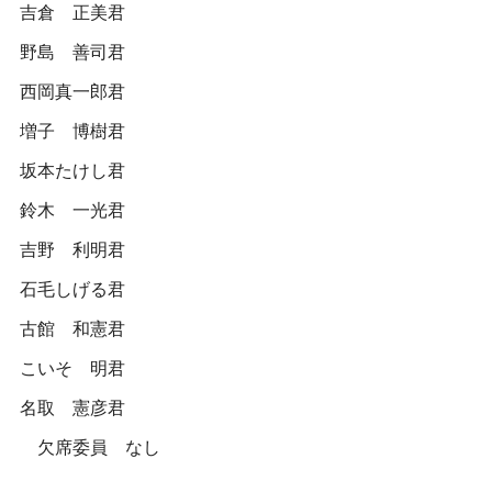
吉倉 正美君
野島 善司君
西岡真一郎君
増子 博樹君
坂本たけし君
鈴木 一光君
吉野 利明君
石毛しげる君
古館 和憲君
こいそ 明君
名取 憲彦君
欠席委員 なし