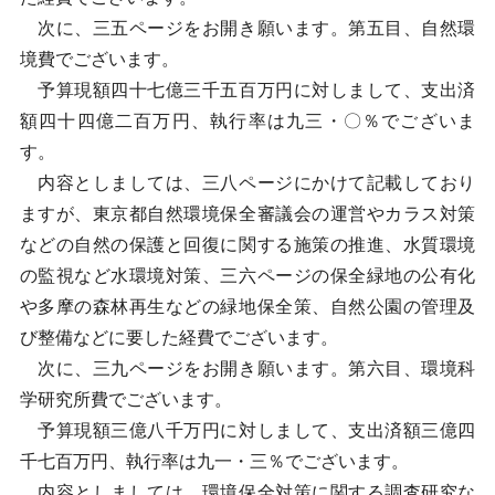
次に、三五ページをお開き願います。第五目、自然環
境費でございます。
予算現額四十七億三千五百万円に対しまして、支出済
額四十四億二百万円、執行率は九三・〇％でございま
す。
内容としましては、三八ページにかけて記載しており
ますが、東京都自然環境保全審議会の運営やカラス対策
などの自然の保護と回復に関する施策の推進、水質環境
の監視など水環境対策、三六ページの保全緑地の公有化
や多摩の森林再生などの緑地保全策、自然公園の管理及
び整備などに要した経費でございます。
次に、三九ページをお開き願います。第六目、環境科
学研究所費でございます。
予算現額三億八千万円に対しまして、支出済額三億四
千七百万円、執行率は九一・三％でございます。
内容としましては、環境保全対策に関する調査研究な