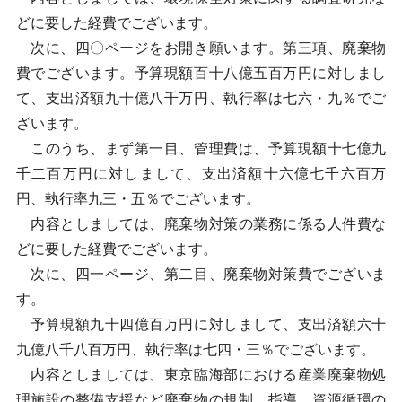
どに要した経費でございます。
次に、四〇ページをお開き願います。第三項、廃棄物
費でございます。予算現額百十八億五百万円に対しまし
て、支出済額九十億八千万円、執行率は七六・九％でご
ざいます。
このうち、まず第一目、管理費は、予算現額十七億九
千二百万円に対しまして、支出済額十六億七千六百万
円、執行率九三・五％でございます。
内容としましては、廃棄物対策の業務に係る人件費な
どに要した経費でございます。
次に、四一ページ、第二目、廃棄物対策費でございま
す。
予算現額九十四億百万円に対しまして、支出済額六十
九億八千八百万円、執行率は七四・三％でございます。
内容としましては、東京臨海部における産業廃棄物処
理施設の整備支援など廃棄物の規制、指導、資源循環の