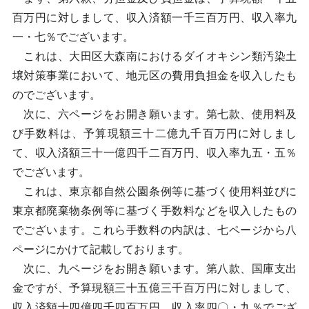
百万円に対しまして、収入済額一千三百万円、収入率九
一・七％でございます。
これは、大田区大森南におけるダイオキシン類汚染土
壌対策事業において、地元区の費用負担金を収入したも
のでございます。
次に、六ページをお開き願います。第七款、使用料及
び手数料は、予算現額三十二億九千百万円に対しまし
て、収入済額三十一億四千二百万円、収入率九五・五％
でございます。
これは、東京都自然公園条例等に基づく使用料並びに
東京都廃棄物条例等に基づく手数料などを収入したもの
でございます。これら手数料の内訳は、七ページから八
ページにかけて記載しております。
次に、九ページをお開き願います。第八款、国庫支出
金ですが、予算現額三十五億三千百万円に対しまして、
収入済額十四億四千四百万円、収入率四〇・九％でござ