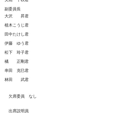
副委員長
大沢 昇君
植木こうじ君
田中たけし君
伊藤 ゆう君
松下 玲子君
橘 正剛君
串田 克巳君
林田 武君
欠席委員 なし
出席説明員