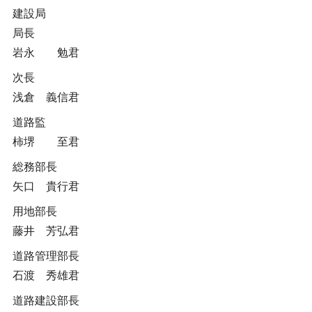
建設局
局長
岩永 勉君
次長
浅倉 義信君
道路監
柿堺 至君
総務部長
矢口 貴行君
用地部長
藤井 芳弘君
道路管理部長
石渡 秀雄君
道路建設部長