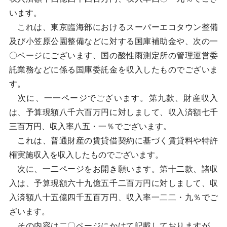
います。
これは、東京臨海部におけるスーパーエコタウン整備
及び小笠原公園整備などに対する国庫補助金や、次の一
〇ページにございます、国の酸性雨測定所の管理運営委
託業務などに係る国庫委託金を収入したものでございま
す。
次に、一一ページでございます。第九款、財産収入
は、予算現額八千六百万円に対しまして、収入済額七千
三百万円、収入率八五・一％でございます。
これは、普通財産の賃貸借契約に基づく賃貸料や特許
権実施収入を収入したものでございます。
次に、一二ページをお開き願います。第十二款、諸収
入は、予算現額六十九億五千二百万円に対しまして、収
入済額八十五億四千五百万円、収入率一二二・九％でご
ざいます。
その内容は二〇ページにかけて記載しておりますが、