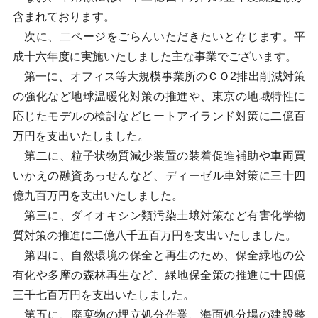
含まれております。
次に、二ページをごらんいただきたいと存じます。平
成十六年度に実施いたしました主な事業でございます。
第一に、オフィス等大規模事業所のＣＯ2排出削減対策
の強化など地球温暖化対策の推進や、東京の地域特性に
応じたモデルの検討などヒートアイランド対策に二億百
万円を支出いたしました。
第二に、粒子状物質減少装置の装着促進補助や車両買
いかえの融資あっせんなど、ディーゼル車対策に三十四
億九百万円を支出いたしました。
第三に、ダイオキシン類汚染土壌対策など有害化学物
質対策の推進に二億八千五百万円を支出いたしました。
第四に、自然環境の保全と再生のため、保全緑地の公
有化や多摩の森林再生など、緑地保全策の推進に十四億
三千七百万円を支出いたしました。
第五に、廃棄物の埋立処分作業、海面処分場の建設整