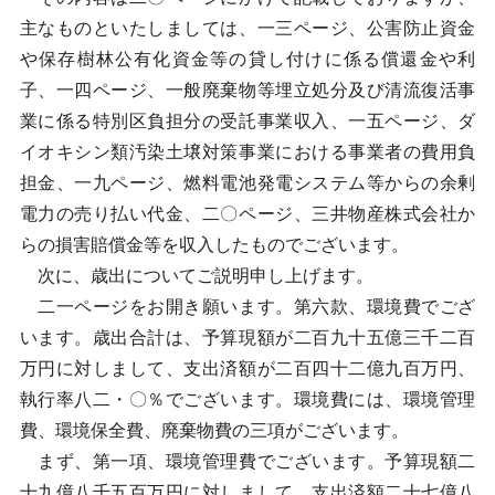
主なものといたしましては、一三ページ、公害防止資金
や保存樹林公有化資金等の貸し付けに係る償還金や利
子、一四ページ、一般廃棄物等埋立処分及び清流復活事
業に係る特別区負担分の受託事業収入、一五ページ、ダ
イオキシン類汚染土壌対策事業における事業者の費用負
担金、一九ページ、燃料電池発電システム等からの余剰
電力の売り払い代金、二〇ページ、三井物産株式会社か
らの損害賠償金等を収入したものでございます。
次に、歳出についてご説明申し上げます。
二一ページをお開き願います。第六款、環境費でござ
います。歳出合計は、予算現額が二百九十五億三千二百
万円に対しまして、支出済額が二百四十二億九百万円、
執行率八二・〇％でございます。環境費には、環境管理
費、環境保全費、廃棄物費の三項がございます。
まず、第一項、環境管理費でございます。予算現額二
十九億八千五百万円に対しまして、支出済額二十七億八