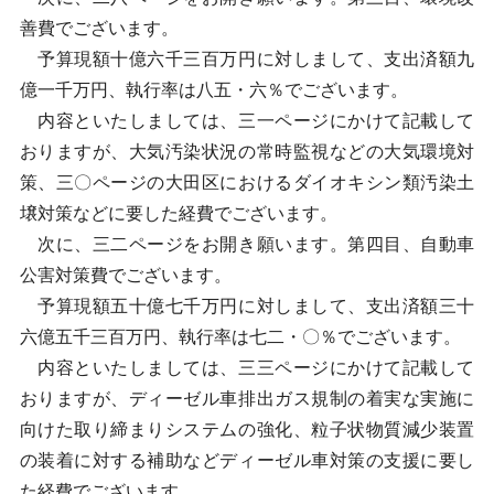
善費でございます。
予算現額十億六千三百万円に対しまして、支出済額九
億一千万円、執行率は八五・六％でございます。
内容といたしましては、三一ページにかけて記載して
おりますが、大気汚染状況の常時監視などの大気環境対
策、三〇ページの大田区におけるダイオキシン類汚染土
壌対策などに要した経費でございます。
次に、三二ページをお開き願います。第四目、自動車
公害対策費でございます。
予算現額五十億七千万円に対しまして、支出済額三十
六億五千三百万円、執行率は七二・〇％でございます。
内容といたしましては、三三ページにかけて記載して
おりますが、ディーゼル車排出ガス規制の着実な実施に
向けた取り締まりシステムの強化、粒子状物質減少装置
の装着に対する補助などディーゼル車対策の支援に要し
た経費でございます。