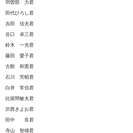
羽曽部 力君
田代ひろし君
吉田 信夫君
谷口 卓三君
鈴木 一光君
藤田 愛子君
古館 和憲君
石川 芳昭君
白井 常信君
比留間敏夫君
沢西きよお君
田中 良君
寺山 智雄君