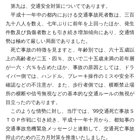
第九は、交通安全対策についてであります。
平成十一年中の都内における交通事故死者数は、三百
九十八人を数え、七年ぶりに前年を上回ったほか、発生
件数及び負傷者数とも引き続き増加傾向にあり、交通情
勢は極めて厳しい局面でありました。
死亡事故の特徴を見ますと、年齢別では、六十五歳以
上の高齢者が二五・四％、次いで二十五歳未満の若年層
が一六・六％を占めたほか、事故の原因としては、ドラ
イバー側では、ハンドル、ブレーキ操作のミスや安全不
確認などの不注意が、また、歩行者側では、横断禁止場
所の横断や信号無視などの基本的な交通ルールの無視が
目立ったのであります。
このような情勢に対し、当庁では、'99交通死亡事故Ｓ
ＴＯＰ作戦に引き続き、平成十一年十月から、都知事の
交通事故危機緊急メッセージと連動して、交通死亡事故
抑止のための三カ月対策を推進いたしました。