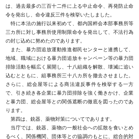
は、過去最多の三百十二件に上る中止命令、再発防止命
令を発出し、命令違反三件を検挙いたしました。
特に本法の施行以来初めて、都内国粹会本部事務所等
三カ所に対し事務所使用制限命令を発出して、不法行為
の封じ込めに努めたのであります。
また、暴力団追放運動推進都民センターと連携して、
地域、職域における暴力団追放キャンペーン等の暴力団
排除活動を幅広く展開し、十八組織を解散、壊滅に追い
込むとともに、組事務所三十八カ所を撤去させました。
さらに、総会屋等による商法違反事件を検挙する一方
で、引き続き各企業に暴力団排除を強く働きかけ、企業
と暴力団、総会屋等との関係遮断の徹底を図ったのであ
ります。
第四は、銃器、薬物対策についてであります。
当庁では、銃器、薬物の一般社会への拡散を食いとめ
るべく、関係機関、団体等との協調のもとに、総合的対