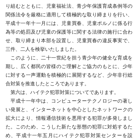
り組むとともに、児童福祉法、青少年保護育成条例等の
関係法令を厳格に適用して積極的な取り締まりを行い、
平成十一年十一月には、児童買春、児童ポルノに係る行
為等の処罰及び児童の保護等に関する法律の施行に合わ
せ、取り締まり本部を設置し、児童買春の違反事実で、
三件、二人を検挙いたしました。
このように、二十一世紀を担う青少年の健全な育成を
期し、広く都民の皆様のご理解とご協力のもとに、少年
に対する一声運動を積極的に展開するなど、少年非行総
合対策を推進したところであります。
第六は、ハイテク犯罪対策についてであります。
平成十一年中は、コンピューターテクノロジーの著し
い発展と、インターネットを中心としたネットワークの
拡大により、情報通信技術を悪用する犯罪が多発しまし
た。このため、こうした新たな形態の犯罪に対処するた
め、平成十一年五月にハイテク犯罪対策センターを設