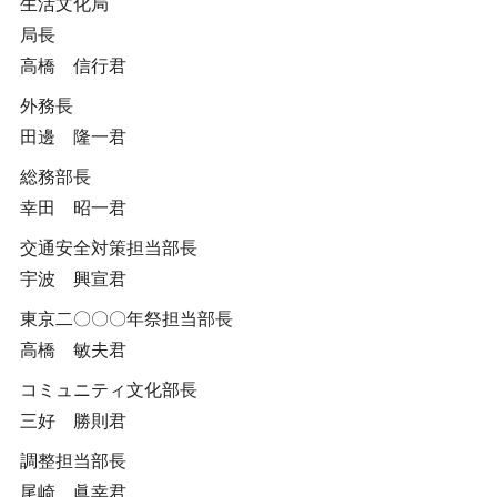
生活文化局
局長
高橋 信行君
外務長
田邊 隆一君
総務部長
幸田 昭一君
交通安全対策担当部長
宇波 興宣君
東京二〇〇〇年祭担当部長
高橋 敏夫君
コミュニティ文化部長
三好 勝則君
調整担当部長
尾崎 眞幸君