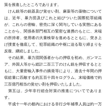
策を推進したところであります。
けん銃等の銃器及び覚せい剤、麻薬等の薬物について
は、近年、暴力団及びこれと結びついた国際犯罪組織
が、これらの密輸、密売に深く関与している実態にある
ことから、関係各部門相互の緊密な連携のもとに、末端
の所持者、使用者の大量検挙を進めるとともに、突き上
げ捜査を徹底して、犯罪組織の中枢に迫る取り締まりを
反復、継続しました。
その結果、暴力団関係者からの押収を初め、ガンマニ
ア、外国人等から総計二百三丁のけん銃を押収するとと
もに、大量密輸入事件の摘発等により、過去十年間の押
収総量に匹敵する約五百十四キログラム、末端価格で約
三百億円相当の覚せい剤を押収いたしました。
第五は、少年非行総合対策の推進についてでありま
す。
平成十一年の都内における非行少年補導人員は約一万