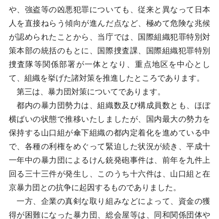
や、強盗等の凶悪犯罪についても、従来と異なって日本
人を直接ねらう傾向が進んだ点など、極めて危険な兆候
が認められたことから、当庁では、国際組織犯罪特別対
策本部の統括のもとに、国際捜査課、国際組織犯罪特別
捜査隊等関係部署が一体となり、重点地区を中心とし
て、組織を挙げた諸対策を推進したところであります。
第三は、暴力団対策についてであります。
都内の暴力団勢力は、組織数及び構成員数とも、ほぼ
横ばいの状態で推移いたしましたが、国内最大の勢力を
保持する山口組が傘下組織の都内定着化を進めている中
で、各種の利権をめぐって緊迫した状況が続き、平成十
一年中の暴力団によるけん銃発砲事件は、前年を九件上
回る三十三件が発生し、このうち十六件は、山口組と在
京暴力団との抗争に起因するものでありました。
一方、企業の真剣な取り組みなどによって、資金の獲
得が困難になった暴力団、総会屋等は、同和関係団体や