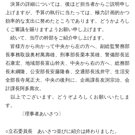
決算の詳細については、後ほど担当者からご説明申し
上げますが、予算の執行に当たっては、極力計画的かつ
効率的な支出に努めたところであります。どうかよろし
くご審議を賜りますようお願い申し上げます。
続いて、当庁の幹部をご紹介申し上げます。
皆様方から向かって中央から左の方へ、副総監警務部
長事務取扱奥村萬壽雄、刑事部長栗本英雄、警備部長近
石康宏、地域部長富山幹夫、中央から右の方へ、総務部
長末綱隆、公安部長安藤隆春、交通部長浅井守、生活安
全部長寺尾正大、中央の後列に、企画課長友渕宗治、会
計課長阿多壽次。
以上でございます。どうぞよろしくお願いいたしま
す。
〔理事者あいさつ〕
○立石委員長 あいさつ並びに紹介は終わりました。