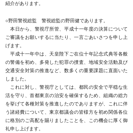
紹介があります。
○野田警視総監 警視総監の野田健であります。
本日から、警視庁所管、平成十一年度の決算について
ご審議をお願いするに当たり、一言ごあいさつを申し上
げます。
平成十一年中は、天皇陛下ご在位十年記念式典等各般
の警備を初め、多発した犯罪の捜査、地域安全活動及び
交通安全対策の推進など、数多くの重要課題に直面いた
しました。
これに対し、警視庁としては、都民の安全で平穏な生
活を守り、首都東京の治安を確保するため、組織の総力
を挙げて各種対策を推進したのでありますが、これに伴
う諸経費について、東京都議会の皆様方を初め関係各位
に格別のご高配を賜りましたことを、この機会に厚く御
礼申し上げます。