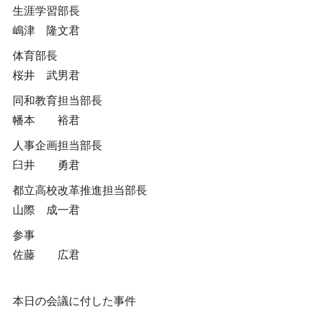
生涯学習部長
嶋津 隆文君
体育部長
桜井 武男君
同和教育担当部長
幡本 裕君
人事企画担当部長
臼井 勇君
都立高校改革推進担当部長
山際 成一君
参事
佐藤 広君
本日の会議に付した事件