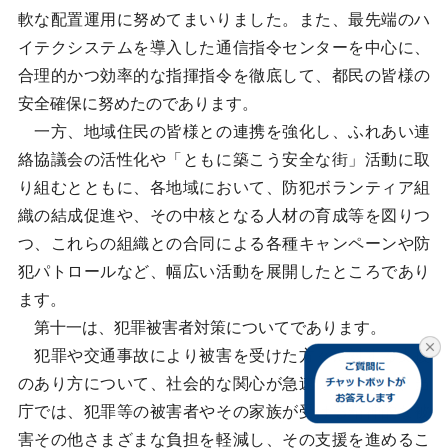
軟な配置運用に努めてまいりました。また、最先端のハ
イテクシステムを導入した通信指令センターを中心に、
合理的かつ効率的な指揮指令を徹底して、都民の皆様の
安全確保に努めたのであります。
一方、地域住民の皆様との連携を強化し、ふれあい連
絡協議会の活性化や「ともに築こう安全な街」活動に取
り組むとともに、各地域において、防犯ボランティア組
織の結成促進や、その中核となる人材の育成等を図りつ
つ、これらの組織との合同による各種キャンペーンや防
犯パトロールなど、幅広い活動を展開したところであり
ます。
第十一は、犯罪被害者対策についてであります。
犯罪や交通事故により被害を受けた方々に対する支援
のあり方について、社会的な関心が急速に高まる中、当
庁では、犯罪等の被害者やその家族が受ける精神的な被
害その他さまざまな負担を軽減し、その支援を進めるこ