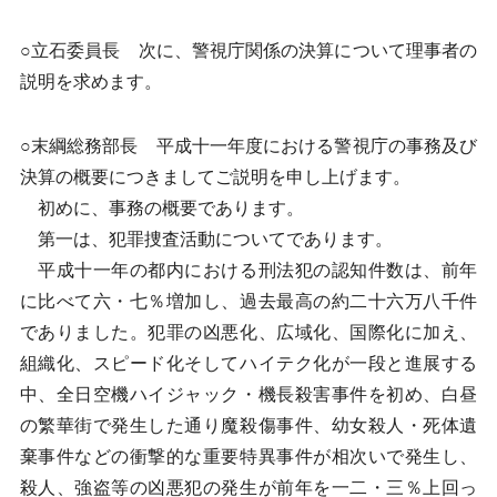
○立石委員長 次に、警視庁関係の決算について理事者の
説明を求めます。
○末綱総務部長 平成十一年度における警視庁の事務及び
決算の概要につきましてご説明を申し上げます。
初めに、事務の概要であります。
第一は、犯罪捜査活動についてであります。
平成十一年の都内における刑法犯の認知件数は、前年
に比べて六・七％増加し、過去最高の約二十六万八千件
でありました。犯罪の凶悪化、広域化、国際化に加え、
組織化、スピード化そしてハイテク化が一段と進展する
中、全日空機ハイジャック・機長殺害事件を初め、白昼
の繁華街で発生した通り魔殺傷事件、幼女殺人・死体遺
棄事件などの衝撃的な重要特異事件が相次いで発生し、
殺人、強盗等の凶悪犯の発生が前年を一二・三％上回っ