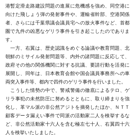
港暫定滑走路建設問題の進展に危機感を強め、同空港に
向けた飛しょう弾の発射事件や、運輸省幹部、空港関係
者、さらには千葉県議会議員宅への放火事件など、首都
圏で九件の凶悪なゲリラ事件を引き起こしたのでありま
す。
一方、右翼は、歴史認識をめぐる論議や教育問題、北
朝鮮のミサイル発射問題等、内外の諸問題に反応して、
政府その他の関係機関に対する抗議、要請行動を活発に
展開し、同年は、日本教育会館や国会議員事務所への車
両突入事件等、都内で四件のゲリラ事件を行いました。
こうした情勢の中で、警戒警備の徹底によるテロ、ゲ
リラ事犯の未然防圧に努めるとともに、取り締まりを強
化し、革マル派の非公然アジトを摘発したほか、ＮＴＴ
顧客データ漏えい事件で同派の活動家二人を検挙するな
ど、非公然活動家十六人を含む極左七十人、右翼四十六
人を検挙いたしました。