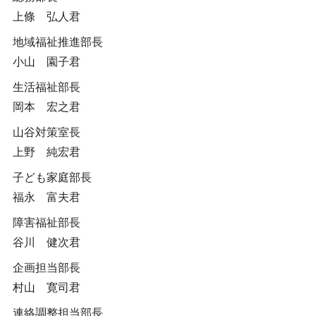
上條 弘人君
地域福祉推進部長
小山 園子君
生活福祉部長
岡本 宏之君
山谷対策室長
上野 純宏君
子ども家庭部長
福永 富夫君
障害福祉部長
谷川 健次君
企画担当部長
村山 寛司君
連絡調整担当部長