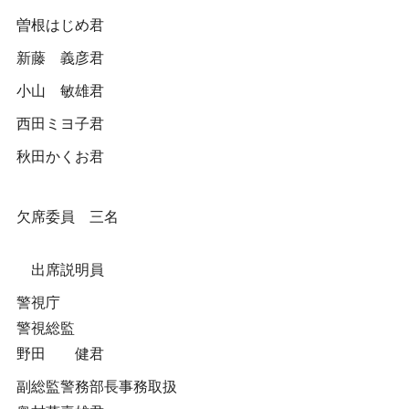
曽根はじめ君
新藤 義彦君
小山 敏雄君
西田ミヨ子君
秋田かくお君
欠席委員 三名
出席説明員
警視庁
警視総監
野田 健君
副総監警務部長事務取扱