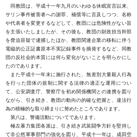
同教団は、平成十一年九月のいわゆる休眠宣言以来、
サリン事件被害者への謝罪、補償等に言及しつつ、名称
や代表者を変更するなどして、教団には危険性がない旨
を主張いたしましたが、その後も、教団の財政担当幹部
を脅迫容疑で逮捕したほか、教団関連企業の移転に伴う
電磁的公正証書原本不実記録事件を摘発するなど、同教
団の反社会的本質には何ら変化がないことを明らかにし
たのであります。
また平成十一年末に施行された、無差別大量殺人行為
を行った団体の規制に関する法律の適正な運用につい
て、公安調査庁、警察庁を初め関係機関との連携を図り
ながら、引き続き、教団の動向の的確な把握と、違法行
為の積極的な取り締まりに努めたところであります。
第八は、警備活動についてであります。
極左暴力集団各派は、引き続き武装闘争方針を堅持し
て非公然軍事部門の強化を図り、平成十一年は、成田空