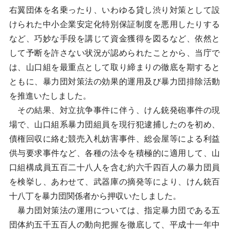
右翼団体を名乗ったり、いわゆる貸し渋り対策として設
けられた中小企業安定化特別保証制度を悪用したりする
など、巧妙な手段を講じて資金獲得を図るなど、依然と
して予断を許さない状況が認められたことから、当庁で
は、山口組を最重点として取り締まりの徹底を期すると
ともに、暴力団対策法の効果的運用及び暴力団排除活動
を推進いたしました。
その結果、対立抗争事件に伴う、けん銃発砲事件の現
場で、山口組系暴力団組員を現行犯逮捕したのを初め、
債権回収に絡む競売入札妨害事件、総会屋等による利益
供与要求事件など、各種の法令を積極的に適用して、山
口組構成員五百二十八人を含む約六千四百人の暴力団員
を検挙し、あわせて、武器庫の摘発等により、けん銃百
十八丁を暴力団関係者から押収いたしました。
暴力団対策法の運用については、指定暴力団である五
団体約五千五百人の動向把握を徹底して、平成十一年中