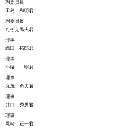
副委員長
田島 和明君
副委員長
たぞえ民夫君
理事
織田 拓郎君
理事
小礒 明君
理事
丸茂 勇夫君
理事
井口 秀男君
理事
尾崎 正一君