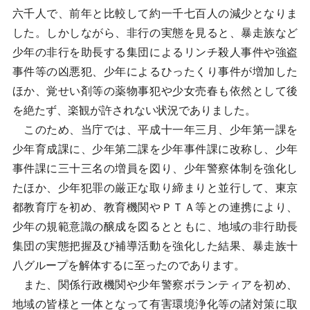
六千人で、前年と比較して約一千七百人の減少となりま
した。しかしながら、非行の実態を見ると、暴走族など
少年の非行を助長する集団によるリンチ殺人事件や強盗
事件等の凶悪犯、少年によるひったくり事件が増加した
ほか、覚せい剤等の薬物事犯や少女売春も依然として後
を絶たず、楽観が許されない状況でありました。
このため、当庁では、平成十一年三月、少年第一課を
少年育成課に、少年第二課を少年事件課に改称し、少年
事件課に三十三名の増員を図り、少年警察体制を強化し
たほか、少年犯罪の厳正な取り締まりと並行して、東京
都教育庁を初め、教育機関やＰＴＡ等との連携により、
少年の規範意識の醸成を図るとともに、地域の非行助長
集団の実態把握及び補導活動を強化した結果、暴走族十
八グループを解体するに至ったのであります。
また、関係行政機関や少年警察ボランティアを初め、
地域の皆様と一体となって有害環境浄化等の諸対策に取