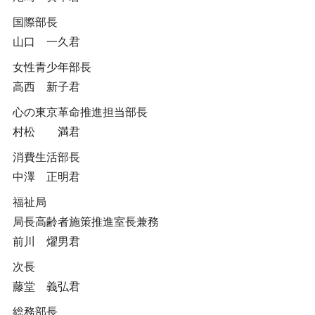
国際部長
山口 一久君
女性青少年部長
高西 新子君
心の東京革命推進担当部長
村松 満君
消費生活部長
中澤 正明君
福祉局
局長高齢者施策推進室長兼務
前川 燿男君
次長
藤堂 義弘君
総務部長