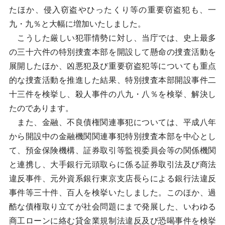
たほか、侵入窃盗やひったくり等の重要窃盗犯も、一
九・九％と大幅に増加いたしました。
こうした厳しい犯罪情勢に対し、当庁では、史上最多
の三十六件の特別捜査本部を開設して懸命の捜査活動を
展開したほか、凶悪犯及び重要窃盗犯等についても重点
的な捜査活動を推進した結果、特別捜査本部開設事件二
十三件を検挙し、殺人事件の八九・八％を検挙、解決し
たのであります。
また、金融、不良債権関連事犯については、平成八年
から開設中の金融機関関連事犯特別捜査本部を中心とし
て、預金保険機構、証券取引等監視委員会等の関係機関
と連携し、大手銀行元頭取らに係る証券取引法及び商法
違反事件、元外資系銀行東京支店長らによる銀行法違反
事件等三十件、百人を検挙いたしました。このほか、過
酷な債権取り立てが社会問題にまで発展した、いわゆる
商工ローンに絡む貸金業規制法違反及び恐喝事件を検挙