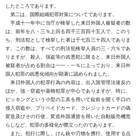
したところであります。
第二は、国際組織犯罪対策についてであります。
平成十一年中に当庁が検挙した来日外国人被疑者の数
は、前年を八・三％上回る四千三百四十五人で、このう
ち、刑法犯として検挙した者は千七百三十四人でありま
す。この数は、すべての刑法犯検挙人員の三・六％であ
りますが、殺人、強盗等の凶悪犯に限ると、来日外国人
被疑者が占める割合は一一・一％に上っており、来日外
国人犯罪の凶悪化傾向が顕著に認められました。
来日外国人の犯罪行為の内容は、出入国管理法違反の
ほか、強・窃盗や薬物犯罪が中心でありますが、特に、
ピッキングという小型の工具を用いて錠前を開く手口の
侵入窃盗や、プリペイドカード、クレジットカードの偽
変造及びその行使、変造外国通貨を用いた自動販売機荒
らしなど、犯罪の多様化が際立ったのであります。
また、犯行に際し、けん銃や刃物を携行、使用する点