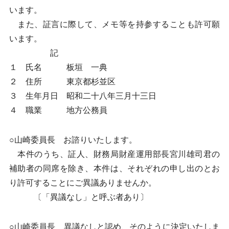
います。
また、証言に際して、メモ等を持参することも許可願
います。
記
１ 氏名 板垣 一典
２ 住所 東京都杉並区
３ 生年月日 昭和二十八年三月十三日
４ 職業 地方公務員
○山崎委員長 お諮りいたします。
本件のうち、証人、財務局財産運用部長宮川雄司君の
補助者の同席を除き、本件は、それぞれの申し出のとお
り許可することにご異議ありませんか。
〔「異議なし」と呼ぶ者あり〕
○山崎委員長 異議なしと認め、そのように決定いたしま