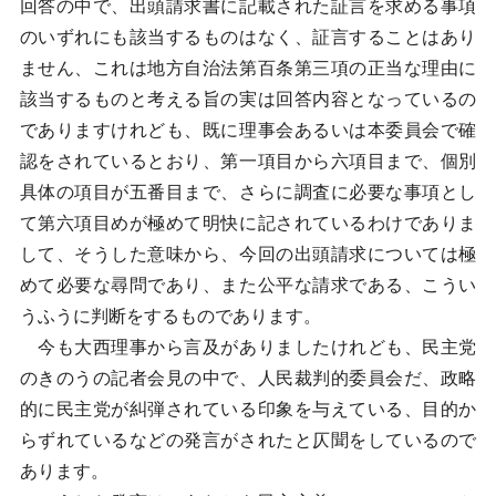
回答の中で、出頭請求書に記載された証言を求める事項
のいずれにも該当するものはなく、証言することはあり
ません、これは地方自治法第百条第三項の正当な理由に
該当するものと考える旨の実は回答内容となっているの
でありますけれども、既に理事会あるいは本委員会で確
認をされているとおり、第一項目から六項目まで、個別
具体の項目が五番目まで、さらに調査に必要な事項とし
て第六項目めが極めて明快に記されているわけでありま
して、そうした意味から、今回の出頭請求については極
めて必要な尋問であり、また公平な請求である、こうい
うふうに判断をするものであります。
今も大西理事から言及がありましたけれども、民主党
のきのうの記者会見の中で、人民裁判的委員会だ、政略
的に民主党が糾弾されている印象を与えている、目的か
らずれているなどの発言がされたと仄聞をしているので
あります。