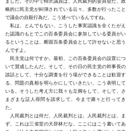
ました。その中で柿沢議員は、人民裁判的委員会だ、政
略的に民主党が糾弾されている云々、多数が行ったこと
で議会の自殺行為だ、こう述べているんですね。
私は、とんでもない、こうした事実認識を全くたがえ
た認識のもとでこの百条委員会に参加している委員がい
るということは、断固百条委員会として許せないと思う
んですよ。
民主党は何ですか。最初、この百条委員会の設置につ
いて賛成したんだ。そして、その日の民主党の幹事長の
談話として、十分な調査を行う場ができることは歓迎す
る、問題の真相を明らかにしていきたい、こう表明して
いる。そうした考え方に我々も立脚をして、そして、さ
まざまな証人尋問を請求して、今まで粛々と行ってき
た。
人民裁判とは何だ、人民裁判とは。人民裁判とは、ま
ず、これは三省堂の大辞林だな。ここにはこう書いてあ