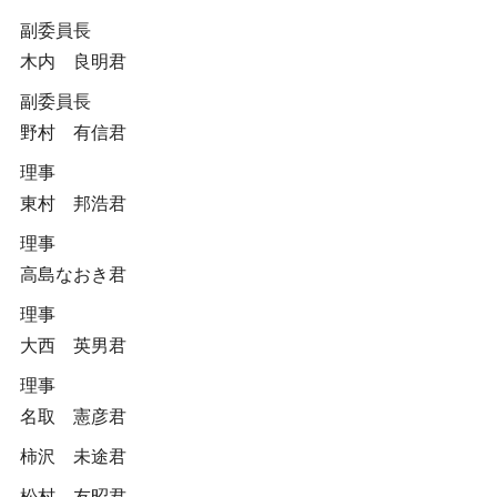
副委員長
木内 良明君
副委員長
野村 有信君
理事
東村 邦浩君
理事
高島なおき君
理事
大西 英男君
理事
名取 憲彦君
柿沢 未途君
松村 友昭君