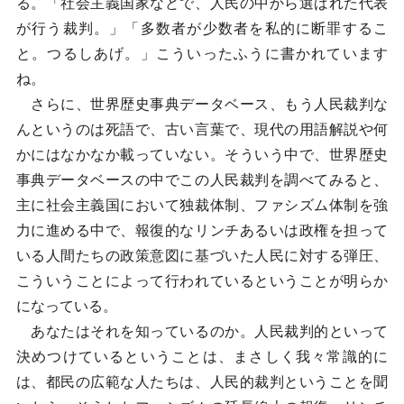
る。「社会主義国家などで、人民の中から選ばれた代表
が行う裁判。」「多数者が少数者を私的に断罪するこ
と。つるしあげ。」こういったふうに書かれています
ね。
さらに、世界歴史事典データベース、もう人民裁判な
んというのは死語で、古い言葉で、現代の用語解説や何
かにはなかなか載っていない。そういう中で、世界歴史
事典データベースの中でこの人民裁判を調べてみると、
主に社会主義国において独裁体制、ファシズム体制を強
力に進める中で、報復的なリンチあるいは政権を担って
いる人間たちの政策意図に基づいた人民に対する弾圧、
こういうことによって行われているということが明らか
になっている。
あなたはそれを知っているのか。人民裁判的といって
決めつけているということは、まさしく我々常識的に
は、都民の広範な人たちは、人民的裁判ということを聞