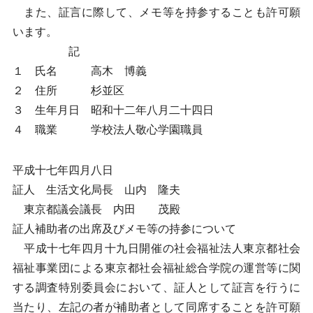
また、証言に際して、メモ等を持参することも許可願
います。
記
１ 氏名 高木 博義
２ 住所 杉並区
３ 生年月日 昭和十二年八月二十四日
４ 職業 学校法人敬心学園職員
平成十七年四月八日
証人 生活文化局長 山内 隆夫
東京都議会議長 内田 茂殿
証人補助者の出席及びメモ等の持参について
平成十七年四月十九日開催の社会福祉法人東京都社会
福祉事業団による東京都社会福祉総合学院の運営等に関
する調査特別委員会において、証人として証言を行うに
当たり、左記の者が補助者として同席することを許可願