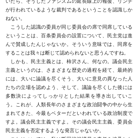
いたら、そうしたファシズムの延長線上の報復、リンチ
が行われているような裁判であるということを認識しか
ねない。
こうした認識の委員が同じ委員会の席で同席している
ということは、百条委員会の設置について、民主党は進
んで賛成したんじゃないか。そういう意味では、同席を
することは我々は断じて認められないと思うんですね。
しかも、民主主義とは、柿沢さん、何なの。議会民主
主義というのは、さまざまな歴史の過程を経て、最終的
には、大いに論議を尽くそう、大いに意見の異なった人
たちの立場を認めよう、そして、議論を尽くした後には
多数決によってしっかりとした結果を導き出していこ
う。これが、人類長年のさまざまな政治闘争の中から生
まれてきた、今最もベターだといわれている政治制度で
すよ。議会民主主義ですよ。その議会民主主義、委員会
民主主義を否定するような発言じゃないか。