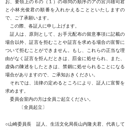
お、要領上の６の（１）の尋問の順序のアの宮川雄司君
と小林光俊君の順番を入れかえることといたしますの
で、ご了承願います。
この際、各証人に申し上げます。
証人は、原則として、お手元配布の留意事項に記載の
場合以外、証言を拒むことや証言を求める場合の宣誓に
ついて拒むことができません。もし、これらの正当な理
由がなく証言を拒んだときは、罰金に処せられ、また、
虚偽の陳述をしたときは、禁錮に処せられることになる
場合がありますので、ご承知おきください。
それでは、法律の定めるところにより、証人に宣誓を
求めます。
委員会室内の方は全員ご起立ください。
〔全員起立〕
○山崎委員長 証人、生活文化局長山内隆夫君、代表して