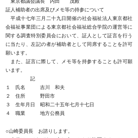
東京都議会議長 内田 茂殿
証人補助者の出席及びメモ等の持参について
平成十七年三月二十九日開催の社会福祉法人東京都社
会福祉事業団による東京都社会福祉総合学院の運営等に
関する調査特別委員会において、証人として証言を行う
に当たり、左記の者が補助者として同席することを許可
願います。
また、証言に際して、メモ等を持参することも許可願
います。
記
１ 氏名 吉川 和夫
２ 住所 野田市
３ 生年月日 昭和二十五年七月十七日
４ 職業 地方公務員
○山崎委員長 お諮りします。