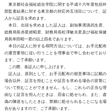
東京都社会福祉総合学院に関する平成十六年度包括外
部監査結果に対する東京都の対応外五項目について、証
人から証言を求めます。
本日、出頭を求めました証人は、副知事濱渦武生君、
総務局長赤星經昭君、財務局長松澤敏夫君及び福祉保健
局長幸田昭一君の以上四名であります。
本日の証人に対する尋問方法については、お手元配布
の運営要領に従い行うことを理事会で申し合わせており
ます。ご了承願います。
この際、各証人に申し上げます。
証人は、原則として、お手元配布の留意事項に記載の
場合以外、証言を拒むことや証言を求める場合の宣誓に
ついて拒むことができません。もし、これらの正当な理
由なく証言を拒んだときは、罰金に処せられ、また、虚
偽の陳述をしたときは、禁錮に処せられることになる場
合がありますので、ご了承願います。