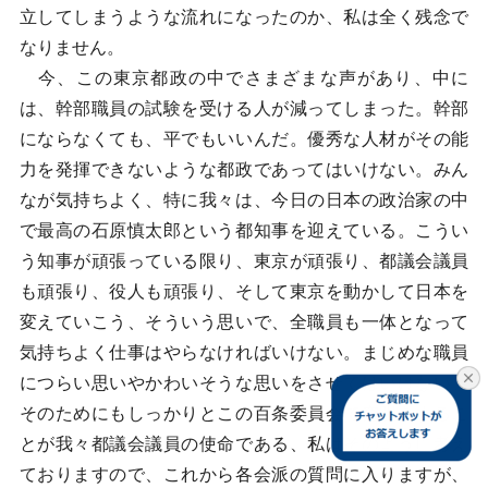
立してしまうような流れになったのか、私は全く残念で
なりません。
今、この東京都政の中でさまざまな声があり、中に
は、幹部職員の試験を受ける人が減ってしまった。幹部
にならなくても、平でもいいんだ。優秀な人材がその能
力を発揮できないような都政であってはいけない。みん
なが気持ちよく、特に我々は、今日の日本の政治家の中
で最高の石原慎太郎という都知事を迎えている。こうい
う知事が頑張っている限り、東京が頑張り、都議会議員
も頑張り、役人も頑張り、そして東京を動かして日本を
変えていこう、そういう思いで、全職員も一体となって
気持ちよく仕事はやらなければいけない。まじめな職員
につらい思いやかわいそうな思いをさせてはいけない。
そのためにもしっかりとこの百条委員会で究明をするこ
とが我々都議会議員の使命である、私はそのように考え
ておりますので、これから各会派の質問に入りますが、