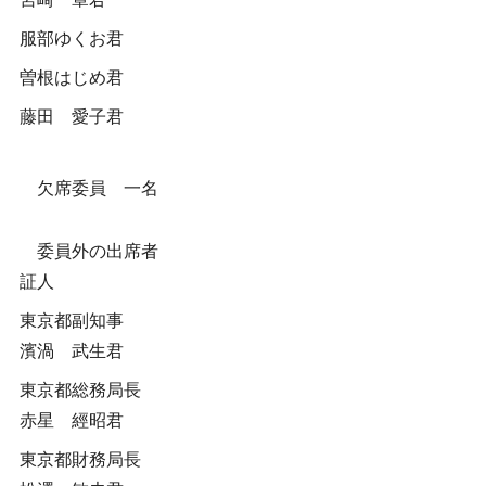
服部ゆくお君
曽根はじめ君
藤田 愛子君
欠席委員 一名
委員外の出席者
証人
東京都副知事
濱渦 武生君
東京都総務局長
赤星 經昭君
東京都財務局長