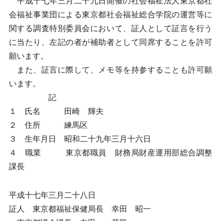
平成十七年三月二十九日開催の社会福祉法人東京都社
会福祉事業団による東京都社会福祉総合学院の運営等に
関する調査特別委員会において、証人として証言を行う
に当たり、左記の者が補助者として同席することを許可
願います。
また、証言に際して、メモ等を持参することも許可願
います。
記
１ 氏名 田崎 輝夫
２ 住所 練馬区
３ 生年月日 昭和二十九年三月十六日
４ 職業 東京都職員 財務局財産運用部総合調整
課長
平成十七年三月二十八日
証人 東京都福祉保健局長 幸田 昭一