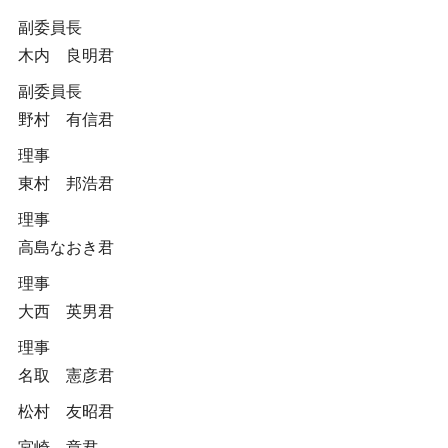
副委員長
木内 良明君
副委員長
野村 有信君
理事
東村 邦浩君
理事
高島なおき君
理事
大西 英男君
理事
名取 憲彦君
松村 友昭君
宮崎 章君