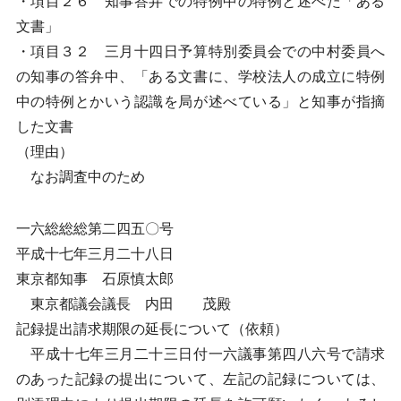
・項目２６ 知事答弁での特例中の特例と述べた「ある
文書」
・項目３２ 三月十四日予算特別委員会での中村委員へ
の知事の答弁中、「ある文書に、学校法人の成立に特例
中の特例とかいう認識を局が述べている」と知事が指摘
した文書
（理由）
なお調査中のため
一六総総総第二四五〇号
平成十七年三月二十八日
東京都知事 石原慎太郎
東京都議会議長 内田 茂殿
記録提出請求期限の延長について（依頼）
平成十七年三月二十三日付一六議事第四八六号で請求
のあった記録の提出について、左記の記録については、