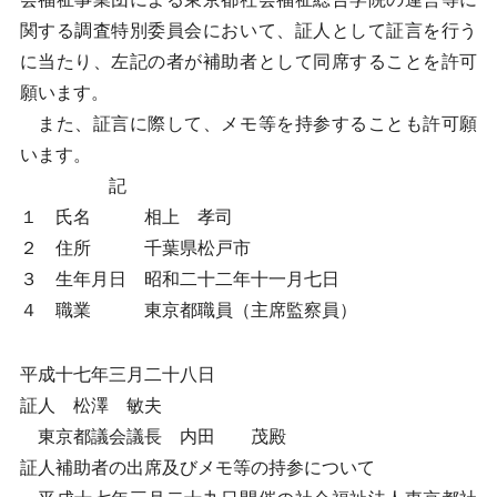
関する調査特別委員会において、証人として証言を行う
に当たり、左記の者が補助者として同席することを許可
願います。
また、証言に際して、メモ等を持参することも許可願
います。
記
１ 氏名 相上 孝司
２ 住所 千葉県松戸市
３ 生年月日 昭和二十二年十一月七日
４ 職業 東京都職員（主席監察員）
平成十七年三月二十八日
証人 松澤 敏夫
東京都議会議長 内田 茂殿
証人補助者の出席及びメモ等の持参について