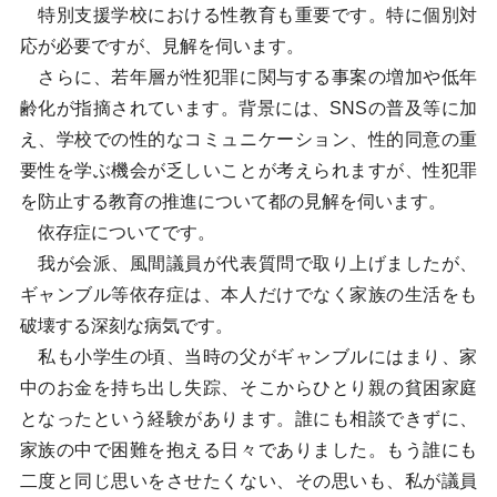
特別支援学校における性教育も重要です。特に個別対
応が必要ですが、見解を伺います。
さらに、若年層が性犯罪に関与する事案の増加や低年
齢化が指摘されています。背景には、SNSの普及等に加
え、学校での性的なコミュニケーション、性的同意の重
要性を学ぶ機会が乏しいことが考えられますが、性犯罪
を防止する教育の推進について都の見解を伺います。
依存症についてです。
我が会派、風間議員が代表質問で取り上げましたが、
ギャンブル等依存症は、本人だけでなく家族の生活をも
破壊する深刻な病気です。
私も小学生の頃、当時の父がギャンブルにはまり、家
中のお金を持ち出し失踪、そこからひとり親の貧困家庭
となったという経験があります。誰にも相談できずに、
家族の中で困難を抱える日々でありました。もう誰にも
二度と同じ思いをさせたくない、その思いも、私が議員