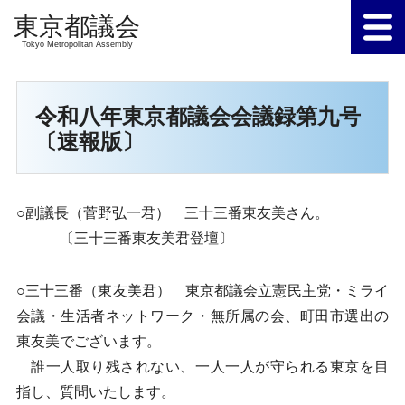
Tokyo Metropolitan Assembly
令和八年東京都議会会議録第九号
〔速報版〕
○副議長（菅野弘一君） 三十三番東友美さん。
〔三十三番東友美君登壇〕
○三十三番（東友美君） 東京都議会立憲民主党・ミライ
会議・生活者ネットワーク・無所属の会、町田市選出の
東友美でございます。
誰一人取り残されない、一人一人が守られる東京を目
指し、質問いたします。