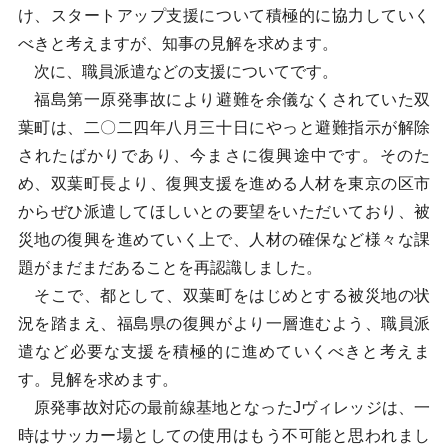
け、スタートアップ支援について積極的に協力していく
べきと考えますが、知事の見解を求めます。
次に、職員派遣などの支援についてです。
福島第一原発事故により避難を余儀なくされていた双
葉町は、二〇二四年八月三十日にやっと避難指示が解除
されたばかりであり、今まさに復興途中です。そのた
め、双葉町長より、復興支援を進める人材を東京の区市
からぜひ派遣してほしいとの要望をいただいており、被
災地の復興を進めていく上で、人材の確保など様々な課
題がまだまだあることを再認識しました。
そこで、都として、双葉町をはじめとする被災地の状
況を踏まえ、福島県の復興がより一層進むよう、職員派
遣など必要な支援を積極的に進めていくべきと考えま
す。見解を求めます。
原発事故対応の最前線基地となったJヴィレッジは、一
時はサッカー場としての使用はもう不可能と思われまし