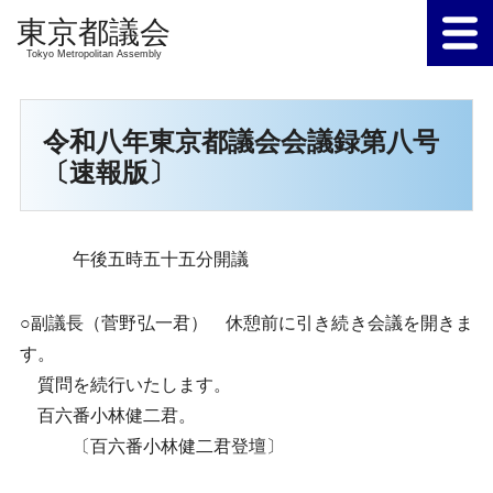
Tokyo Metropolitan Assembly
令和八年東京都議会会議録第八号
〔速報版〕
午後五時五十五分開議
○副議長（菅野弘一君） 休憩前に引き続き会議を開きま
す。
質問を続行いたします。
百六番小林健二君。
〔百六番小林健二君登壇〕