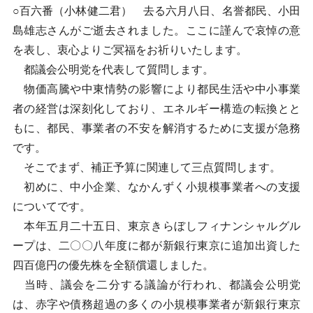
○百六番（小林健二君） 去る六月八日、名誉都民、小田
島雄志さんがご逝去されました。ここに謹んで哀悼の意
を表し、衷心よりご冥福をお祈りいたします。
都議会公明党を代表して質問します。
物価高騰や中東情勢の影響により都民生活や中小事業
者の経営は深刻化しており、エネルギー構造の転換とと
もに、都民、事業者の不安を解消するために支援が急務
です。
そこでまず、補正予算に関連して三点質問します。
初めに、中小企業、なかんずく小規模事業者への支援
についてです。
本年五月二十五日、東京きらぼしフィナンシャルグル
ープは、二〇〇八年度に都が新銀行東京に追加出資した
四百億円の優先株を全額償還しました。
当時、議会を二分する議論が行われ、都議会公明党
は、赤字や債務超過の多くの小規模事業者が新銀行東京