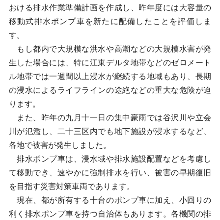
おける排水作業準備計画を作成し、昨年度には大容量の
移動式排水ポンプ車を新たに配備したことを評価しま
す。
もし都内で大規模な洪水や高潮などの大規模水害が発
生した場合には、特に江東デルタ地帯などのゼロメート
ル地帯では一週間以上浸水が継続する地域もあり、長期
の浸水によるライフラインの途絶などの重大な危険が迫
ります。
また、昨年の九月十一日の集中豪雨では谷沢川や立会
川が氾濫し、二十三区内でも地下施設が浸水するなど、
各地で被害が発生しました。
排水ポンプ車は、浸水域や排水施設配置などを考慮し
て移動でき、速やかに強制排水を行い、被害の早期復旧
を目指す災害対策車両であります。
現在、都が所有する十台のポンプ車に加え、小回りの
利く排水ポンプ車を持つ自治体もあります。各機関の排