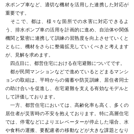
水ポンプ車など、適切な機材を活用した連携した対応が
重要です。
そこで、都は、様々な箇所での水害に対応できるよ
う、排水ポンプ車の活用を計画的に進め、自治体や関係
機関と緊密に連携して訓練の習熟度を向上させていくと
ともに、機材をさらに整備拡充していくべきと考えます
が、見解を求めます。
四点目に、都営住宅における在宅避難についてです。
都が民間マンションなどで進めているとどまるマンシ
ョンの取組は、平時からの備蓄や防災訓練、居住者同士
の助け合いを促進し、在宅避難を支える有効なモデルと
して評価しております。
一方、都営住宅においては、高齢化率も高く、多くの
居住者が災害時の不安を抱えております。特に高層住宅
では、停電などによりエレベーターが停止した場合、水
や食料の運搬、要配慮者の移動などが大きな課題となり