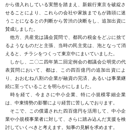
から借入れしている実態を踏まえ、新銀行東京を破綻さ
せることにより、これらの会社や家族までもが路頭に迷
うことになるとの判断から苦渋の決断をし、追加出資に
賛成しました。
他方、共産党は議会質問で、都民の税金をどぶに捨て
るようなものだと主張、当時の民主党は、泡となって消
えると、チラシをつくって東京中にまいていました。
しかし、二〇二四年第二回定例会の都議会公明党の代
表質問において、都は、この四百億円の追加出資によ
り、おおむね八割の企業が融資の完済、あるいは事業継
続に至っていることを明らかにしました。
時を経て、今まさに中小企業、特に小規模零細企業
は、中東情勢の影響により経営に苦しんでおります。
そこで、この償還された四百億円を活用して、中小企
業や小規模事業者に対して、さらに踏み込んだ支援を検
討していくべきと考えます。知事の見解を求めます。