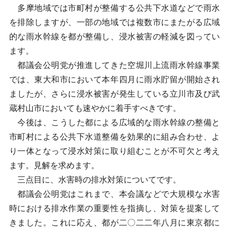
多摩地域では市町村が整備する公共下水道などで雨水
を排除しますが、一部の地域では複数市にまたがる広域
的な雨水幹線を都が整備し、浸水被害の軽減を図ってい
ます。
都議会公明党が推進してきた空堀川上流雨水幹線事業
では、東大和市において本年四月に雨水貯留が開始され
ましたが、さらに浸水被害が発生している立川市及び武
蔵村山市においても速やかに着手すべきです。
今後は、こうした都による広域的な雨水幹線の整備と
市町村による公共下水道整備を効果的に組み合わせ、よ
り一体となって浸水対策に取り組むことが不可欠と考え
ます。見解を求めます。
三点目に、水害時の排水対策についてです。
都議会公明党はこれまで、本会議などで大規模な水害
時における排水作業の重要性を指摘し、対策を提案して
きました。これに応え、都が二〇二二年八月に東京都に