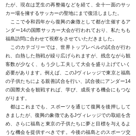
たが、現在は芝生の再整備などを経て、全十一面のサッ
カー場を擁するサッカーの聖地にまで復活しました。
ここで令和四年から復興の象徴として都が主催するア
ンダー14の国際サッカー大会が行われており、私たちも
福島訪問に合わせて視察をさせていただきました。
このカテゴリーでは、世界トップレベルの試合が行わ
れ、白熱した熱戦が繰り広げられますが、残念ながら観
客数が少なく、もう少し工夫して大会を盛り上げていく
必要があります。例えば、このJヴィレッジで東京と福島
の子供たちによる親善試合を行い、試合後にアンダー14
の国際大会を観戦すれば、学び、成長する機会にもつな
がります。
都はこれまでも、スポーツを通じて復興を後押しして
きましたが、復興の象徴であるJヴィレッジでの取組を含
め、さらに福島と東京の子供たちに夢と目標を与えるよ
うな機会を提供すべきです。今後の福島とのスポーツ交