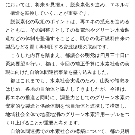
においては、将来を見据え、脱炭素化を進め、エネルギ
ー構造を転換していくことが重要です。
脱炭素化の取組のポイントは、再エネの拡充を進める
とともに、その調整力としての蓄電池やグリーン水素製
造などの体制を整備することと、既存の化石燃料由来の
製品などを賢く再利用する資源循環の取組です。
こうした内容を踏まえ、都議会公明党は四月三十日に
緊急要望を行い、都は、今回の補正予算に水素社会の実
現に向けた自治体間連携事業を盛り込みました。
都はこれまでも、水素社会実現のため、山梨や福島を
はじめ、各地の自治体と協力してきましたが、今後は、
再エネの推進と同時に、調整力としてのグリーン水素の
安定的な製造と供給体制を他自治体と連携して構築し、
地域社会全体で地産地消のグリーン水素活用モデルをつ
くり上げることが重要と考えます。
自治体間連携での水素社会の構築について、都の見解