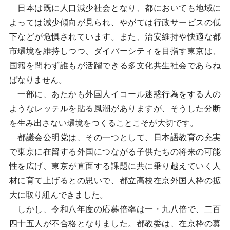
日本は既に人口減少社会となり、都においても地域に
よっては減少傾向が見られ、やがては行政サービスの低
下などが危惧されています。また、治安維持や快適な都
市環境を維持しつつ、ダイバーシティを目指す東京は、
国籍を問わず誰もが活躍できる多文化共生社会であらね
ばなりません。
一部に、あたかも外国人イコール迷惑行為をする人の
ようなレッテルを貼る風潮がありますが、そうした分断
を生み出さない環境をつくることこそが大切です。
都議会公明党は、その一つとして、日本語教育の充実
で東京に在留する外国につながる子供たちの将来の可能
性を広げ、東京が直面する課題に共に乗り越えていく人
材に育て上げるとの思いで、都立高校在京外国人枠の拡
大に取り組んできました。
しかし、令和八年度の応募倍率は一・九八倍で、二百
四十五人が不合格となりました。都教委は、在京枠の募