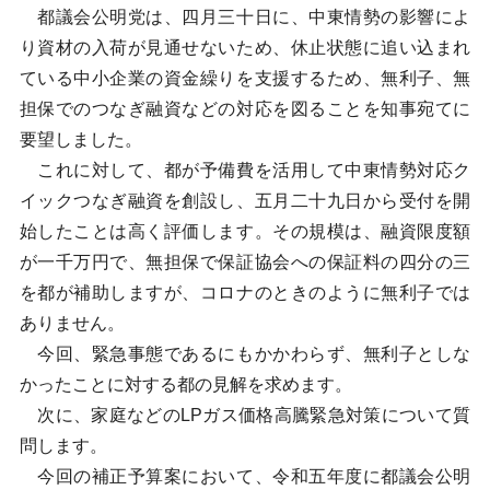
都議会公明党は、四月三十日に、中東情勢の影響によ
り資材の入荷が見通せないため、休止状態に追い込まれ
ている中小企業の資金繰りを支援するため、無利子、無
担保でのつなぎ融資などの対応を図ることを知事宛てに
要望しました。
これに対して、都が予備費を活用して中東情勢対応ク
イックつなぎ融資を創設し、五月二十九日から受付を開
始したことは高く評価します。その規模は、融資限度額
が一千万円で、無担保で保証協会への保証料の四分の三
を都が補助しますが、コロナのときのように無利子では
ありません。
今回、緊急事態であるにもかかわらず、無利子としな
かったことに対する都の見解を求めます。
次に、家庭などのLPガス価格高騰緊急対策について質
問します。
今回の補正予算案において、令和五年度に都議会公明