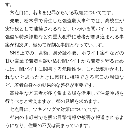
す。
六点目に、若者を犯罪から守る取組についてです。
先般、栃木県で発生した強盗殺人事件では、高校生が
実行役として逮捕されるなど、いわゆる闇バイトによる
強盗や特殊詐欺などの重大犯罪に若者が巻き込まれる事
案が相次ぎ、極めて深刻な事態となっています。
SNS上での、高額、身分証不要、ホワイト案件などの
甘い言葉で若者を誘い込む闇バイトから若者を守るため
には、闇バイトに関与する危険性や、これは犯罪かもし
れないと思ったときに気軽に相談できる窓口の周知な
ど、若者自身への効果的な啓発が重要です。
高校生など若者が多く集まる場を活用して注意喚起を
行うべきと考えますが、都の見解を求めます。
七点目に、ツキノワグマ対策についてです。
都内の市町村でも熊の目撃情報や被害が報道されるよ
うになり、住民の不安は高まっています。