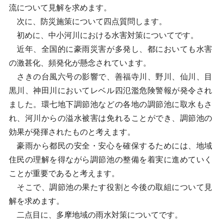
流について見解を求めます。
次に、防災施策について四点質問します。
初めに、中小河川における水害対策についてです。
近年、全国的に豪雨災害が多発し、都においても水害
の激甚化、頻発化が懸念されています。
さきの台風六号の影響で、善福寺川、野川、仙川、目
黒川、神田川においてレベル四氾濫危険警報が発令され
ました。環七地下調節池などの各地の調節池に取水もさ
れ、河川からの溢水被害は免れることができ、調節池の
効果が発揮されたものと考えます。
豪雨から都民の安全・安心を確保するためには、地域
住民の理解を得ながら調節池の整備を着実に進めていく
ことが重要であると考えます。
そこで、調節池の果たす役割と今後の取組について見
解を求めます。
二点目に、多摩地域の雨水対策についてです。