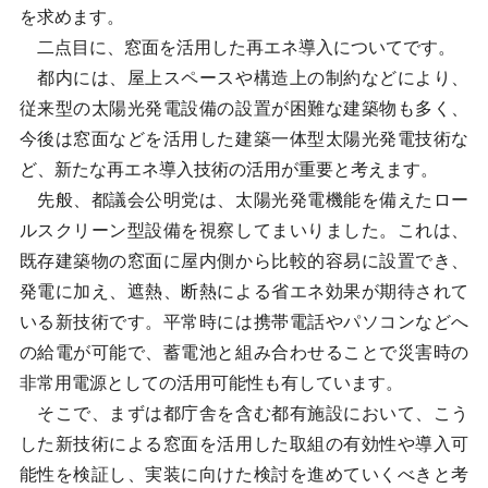
を求めます。
二点目に、窓面を活用した再エネ導入についてです。
都内には、屋上スペースや構造上の制約などにより、
従来型の太陽光発電設備の設置が困難な建築物も多く、
今後は窓面などを活用した建築一体型太陽光発電技術な
ど、新たな再エネ導入技術の活用が重要と考えます。
先般、都議会公明党は、太陽光発電機能を備えたロー
ルスクリーン型設備を視察してまいりました。これは、
既存建築物の窓面に屋内側から比較的容易に設置でき、
発電に加え、遮熱、断熱による省エネ効果が期待されて
いる新技術です。平常時には携帯電話やパソコンなどへ
の給電が可能で、蓄電池と組み合わせることで災害時の
非常用電源としての活用可能性も有しています。
そこで、まずは都庁舎を含む都有施設において、こう
した新技術による窓面を活用した取組の有効性や導入可
能性を検証し、実装に向けた検討を進めていくべきと考