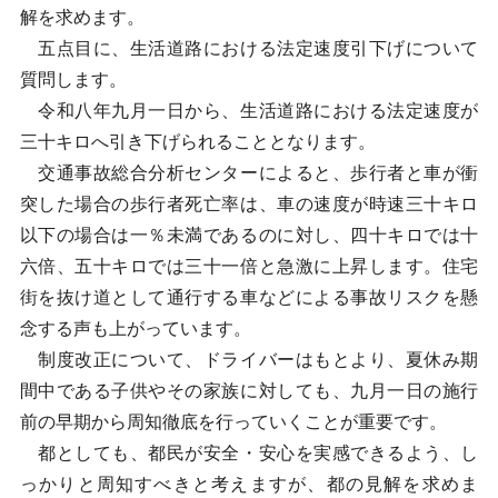
解を求めます。
五点目に、生活道路における法定速度引下げについて
質問します。
令和八年九月一日から、生活道路における法定速度が
三十キロへ引き下げられることとなります。
交通事故総合分析センターによると、歩行者と車が衝
突した場合の歩行者死亡率は、車の速度が時速三十キロ
以下の場合は一％未満であるのに対し、四十キロでは十
六倍、五十キロでは三十一倍と急激に上昇します。住宅
街を抜け道として通行する車などによる事故リスクを懸
念する声も上がっています。
制度改正について、ドライバーはもとより、夏休み期
間中である子供やその家族に対しても、九月一日の施行
前の早期から周知徹底を行っていくことが重要です。
都としても、都民が安全・安心を実感できるよう、し
っかりと周知すべきと考えますが、都の見解を求めま