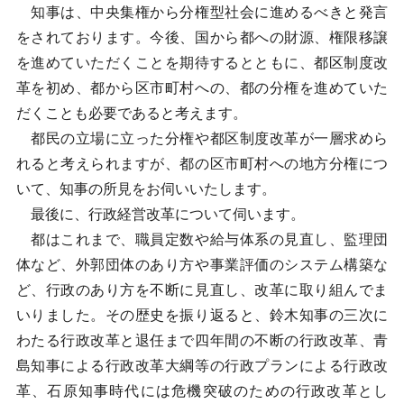
知事は、中央集権から分権型社会に進めるべきと発言
をされております。今後、国から都への財源、権限移譲
を進めていただくことを期待するとともに、都区制度改
革を初め、都から区市町村への、都の分権を進めていた
だくことも必要であると考えます。
都民の立場に立った分権や都区制度改革が一層求めら
れると考えられますが、都の区市町村への地方分権につ
いて、知事の所見をお伺いいたします。
最後に、行政経営改革について伺います。
都はこれまで、職員定数や給与体系の見直し、監理団
体など、外郭団体のあり方や事業評価のシステム構築な
ど、行政のあり方を不断に見直し、改革に取り組んでま
いりました。その歴史を振り返ると、鈴木知事の三次に
わたる行政改革と退任まで四年間の不断の行政改革、青
島知事による行政改革大綱等の行政プランによる行政改
革、石原知事時代には危機突破のための行政改革とし