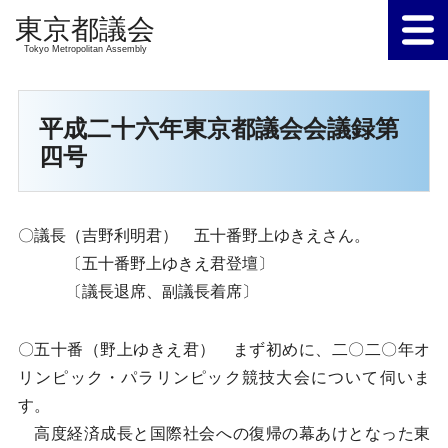
Tokyo Metropolitan Assembly
平成二十六年東京都議会会議録第
四号
〇議長（吉野利明君） 五十番野上ゆきえさん。
〔五十番野上ゆきえ君登壇〕
〔議長退席、副議長着席〕
〇五十番（野上ゆきえ君） まず初めに、二〇二〇年オ
リンピック・パラリンピック競技大会について伺いま
す。
高度経済成長と国際社会への復帰の幕あけとなった東