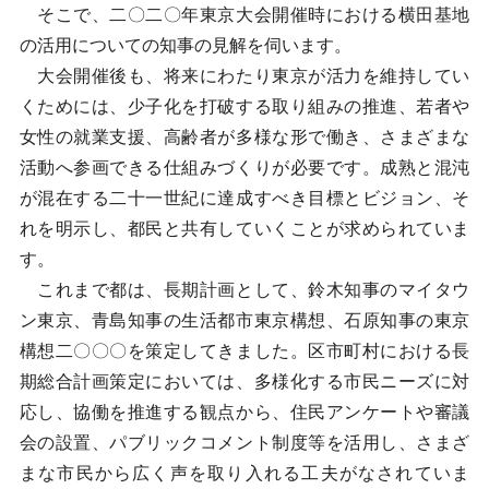
そこで、二〇二〇年東京大会開催時における横田基地
の活用についての知事の見解を伺います。
大会開催後も、将来にわたり東京が活力を維持してい
くためには、少子化を打破する取り組みの推進、若者や
女性の就業支援、高齢者が多様な形で働き、さまざまな
活動へ参画できる仕組みづくりが必要です。成熟と混沌
が混在する二十一世紀に達成すべき目標とビジョン、そ
れを明示し、都民と共有していくことが求められていま
す。
これまで都は、長期計画として、鈴木知事のマイタウ
ン東京、青島知事の生活都市東京構想、石原知事の東京
構想二〇〇〇を策定してきました。区市町村における長
期総合計画策定においては、多様化する市民ニーズに対
応し、協働を推進する観点から、住民アンケートや審議
会の設置、パブリックコメント制度等を活用し、さまざ
まな市民から広く声を取り入れる工夫がなされていま