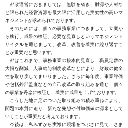
都政運営におきましては、無駄を省き、財源や人材な
ど限られた経営資源を最大限に活用した実効性の高いマ
ネジメントが求められております。
そのためには、個々の事務事業につきまして、立案か
ら執行、成果の検証、必要な見直しというマネジメント
サイクルを通じまして、改革、改善を着実に繰り返すこ
とが重要だと思います。
都はこれまで、事務事業の抜本的見直し、職員定数の
大幅な削減、人事給与制度改革などにより、財政の健全
性を取り戻してまいりました。さらに毎年度、事業評価
や包括外部監査などの自己改革の取り組みを通じ、個々
の事業を丹念に検証し、着実に成果を上げております。
こうした地に足のついた取り組みの積み重ねにより、
問題の本質に迫り、新たな発想や付加価値の源泉として
いくことが重要だと考えております。
今後は、私みずから実際に現場をつぶさに見て、さま