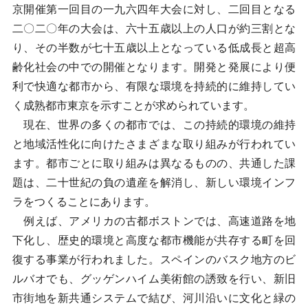
京開催第一回目の一九六四年大会に対し、二回目となる
二〇二〇年の大会は、六十五歳以上の人口が約三割とな
り、その半数が七十五歳以上となっている低成長と超高
齢化社会の中での開催となります。開発と発展により便
利で快適な都市から、有限な環境を持続的に維持してい
く成熟都市東京を示すことが求められています。
現在、世界の多くの都市では、この持続的環境の維持
と地域活性化に向けたさまざまな取り組みが行われてい
ます。都市ごとに取り組みは異なるものの、共通した課
題は、二十世紀の負の遺産を解消し、新しい環境インフ
ラをつくることにあります。
例えば、アメリカの古都ボストンでは、高速道路を地
下化し、歴史的環境と高度な都市機能が共存する町を回
復する事業が行われました。スペインのバスク地方のビ
ルバオでも、グッゲンハイム美術館の誘致を行い、新旧
市街地を新共通システムで結び、河川沿いに文化と緑の