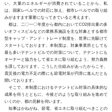
い、大量のエネルギーが消費されていることから、私
は、国家レベルでの対応に加え、都市レベルでの取り組
みがますます重要になってきていると考えます。
都は、二〇一〇年度から都内においてCO2排出量の多
いオフィスビルなどの業務系施設を主な対象とする都市
型キャップ・アンド・トレード制度を、世界に先駆けて
スタートしております。本制度は、対象事業所としても
最も多いテナントビルでの対策について、テナントにも
オーナーと協力をして省エネに取り組むよう、努力義務
を課しております。こうした仕組みがあったからこそ、
震災後の電力不足の際にも節電対策が円滑に進んだとも
聞いております。
そこで、本制度におけるテナントビル対策の具体的な
成果を伺うとともに、今後どのような取り組みを進めて
いくのか、都の見解を伺います。
知事はかねがね、節電、省エネに取り組むべきことの