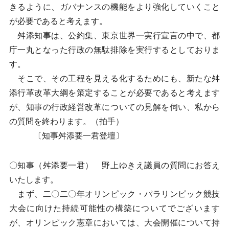
きるように、ガバナンスの機能をより強化していくこと
が必要であると考えます。
舛添知事は、公約集、東京世界一実行宣言の中で、都
庁一丸となった行政の無駄排除を実行するとしておりま
す。
そこで、その工程を見える化するためにも、新たな舛
添行革改革大綱を策定することが必要であると考えます
が、知事の行政経営改革についての見解を伺い、私から
の質問を終わります。（拍手）
〔知事舛添要一君登壇〕
〇知事（舛添要一君） 野上ゆきえ議員の質問にお答え
いたします。
まず、二〇二〇年オリンピック・パラリンピック競技
大会に向けた持続可能性の構築についてでございます
が、オリンピック憲章においては、大会開催について持