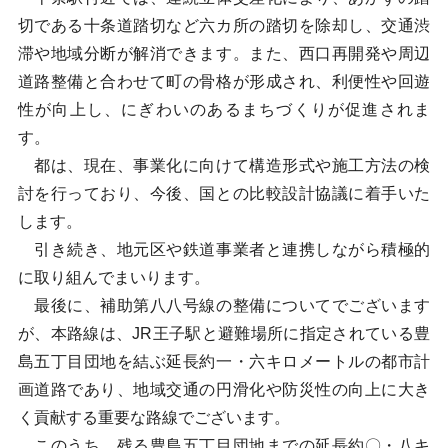
切である十条道踏切など六カ所の踏切を除却し、交通渋
滞や地域分断が解消できます。また、西口再開発や周辺
道路整備と合わせて町の骨格が形成され、利便性や回遊
性が向上し、にぎわいのあるまちづくりが促進されま
す。
都は、現在、事業化に向けて構造形式や施工方法の検
討を行っており、今後、国との比較設計協議に着手いた
します。
引き続き、地元区や鉄道事業者と連携しながら積極的
に取り組んでまいります。
最後に、補助第八八号線の整備についてでございます
が、本路線は、JR王子駅と避難場所に指定されている豊
島五丁目団地を結ぶ延長約一・六キロメートルの都市計
画道路であり、地域交通の円滑化や防災性の向上に大き
く貢献する重要な路線でございます。
このうち、残る豊島五丁目団地までの延長約〇・八キ