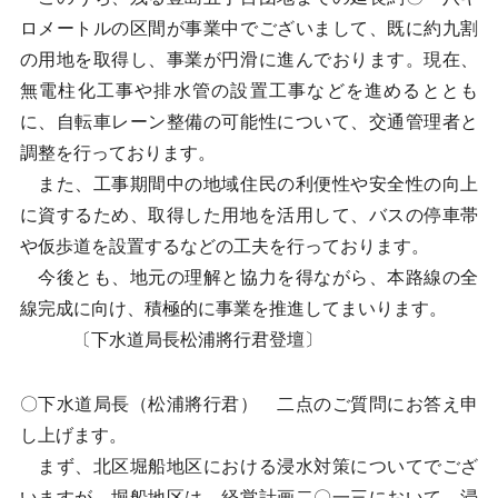
ロメートルの区間が事業中でございまして、既に約九割
の用地を取得し、事業が円滑に進んでおります。現在、
無電柱化工事や排水管の設置工事などを進めるととも
に、自転車レーン整備の可能性について、交通管理者と
調整を行っております。
また、工事期間中の地域住民の利便性や安全性の向上
に資するため、取得した用地を活用して、バスの停車帯
や仮歩道を設置するなどの工夫を行っております。
今後とも、地元の理解と協力を得ながら、本路線の全
線完成に向け、積極的に事業を推進してまいります。
〔下水道局長松浦將行君登壇〕
〇下水道局長（松浦將行君） 二点のご質問にお答え申
し上げます。
まず、北区堀船地区における浸水対策についてでござ
いますが、堀船地区は、経営計画二〇一三において、浸