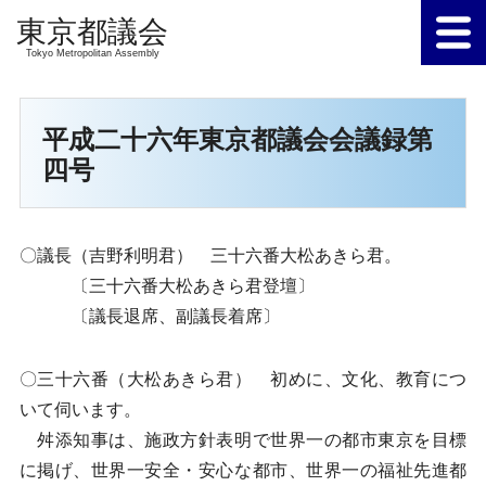
Tokyo Metropolitan Assembly
平成二十六年東京都議会会議録第
四号
〇議長（吉野利明君） 三十六番大松あきら君。
〔三十六番大松あきら君登壇〕
〔議長退席、副議長着席〕
〇三十六番（大松あきら君） 初めに、文化、教育につ
いて伺います。
舛添知事は、施政方針表明で世界一の都市東京を目標
に掲げ、世界一安全・安心な都市、世界一の福祉先進都