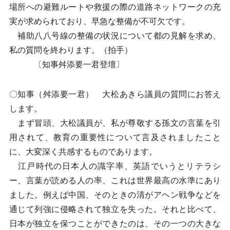
場所への避難ルートや救援の際の道路ネットワークの充
実が求められており、早急な整備が不可欠です。
補助八八号線の整備の状況について都の見解を求め、
私の質問を終わります。（拍手）
〔知事舛添要一君登壇〕
〇知事（舛添要一君） 大松あきら議員の質問にお答え
します。
まず冒頭、大松議員が、私が尊敬する孫文の言葉を引
用されて、教育の重要性について言及されましたこと
に、大変深く共感するものであります。
江戸時代の日本人の識字率、英語でいうとリテラシ
ー、言葉が読める人の率、これは世界最高の水準にあり
ました。例えば中国、そのときの清がアヘン戦争などを
通じて列強に侵略されて独立を失った。それと比べて、
日本が独立を保つことができたのは、その一つの大きな