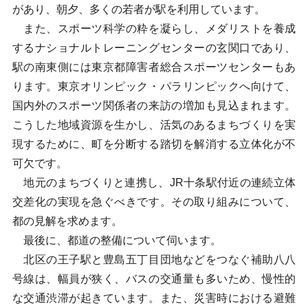
があり、朝夕、多くの若者が駅を利用しています。
また、スポーツ科学の粋を凝らし、メダリストを養成
するナショナルトレーニングセンターの玄関口であり、
駅の南東側には東京都障害者総合スポーツセンターもあ
ります。東京オリンピック・パラリンピックへ向けて、
国内外のスポーツ関係者の来訪の増加も見込まれます。
こうした地域資源を生かし、活気のあるまちづくりを実
現するために、町を分断する踏切を解消する立体化が不
可欠です。
地元のまちづくりと連携し、JR十条駅付近の連続立体
交差化の実現を急ぐべきです。その取り組みについて、
都の見解を求めます。
最後に、都道の整備について伺います。
北区の王子駅と豊島五丁目団地などをつなぐ補助八八
号線は、幅員が狭く、バスの交通量も多いため、慢性的
な交通渋滞が起きています。また、災害時における避難