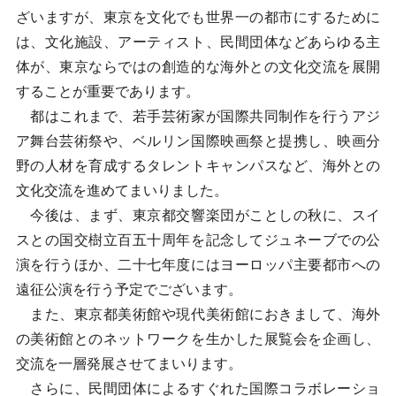
ざいますが、東京を文化でも世界一の都市にするために
は、文化施設、アーティスト、民間団体などあらゆる主
体が、東京ならではの創造的な海外との文化交流を展開
することが重要であります。
都はこれまで、若手芸術家が国際共同制作を行うアジ
ア舞台芸術祭や、ベルリン国際映画祭と提携し、映画分
野の人材を育成するタレントキャンパスなど、海外との
文化交流を進めてまいりました。
今後は、まず、東京都交響楽団がことしの秋に、スイ
スとの国交樹立百五十周年を記念してジュネーブでの公
演を行うほか、二十七年度にはヨーロッパ主要都市への
遠征公演を行う予定でございます。
また、東京都美術館や現代美術館におきまして、海外
の美術館とのネットワークを生かした展覧会を企画し、
交流を一層発展させてまいります。
さらに、民間団体によるすぐれた国際コラボレーショ