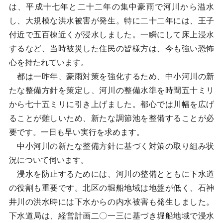
は、平成十七年と二十二年の集中豪雨で河川から溢水
し、大規模な洪水被害が発生。特に二十二年には、王子
付近で五百棟近くが浸水しました。一瞬にして床上浸水
するなど、当時被災した住民の皆様方は、今も強い恐怖
心を持たれています。
都は一昨年、豪雨対策を強化するため、中小河川の新
たな整備方針を策定し、河川の整備水準を時間五十ミリ
から七十五ミリに引き上げました。都心では川幅を広げ
ることが難しいため、新たな調節池を整備することが必
要です。一日も早い実行を求めます。
中小河川の新たな整備方針に基づく対策の取り組み状
況について伺います。
浸水を防止するためには、河川の整備とともに下水道
の役割も重要です。北区の堀船地域は地盤が低く、石神
井川の洪水時には下水からの内水被害も発生しました。
下水道局は、経営計画二〇一三に基づき堀船地域で浸水