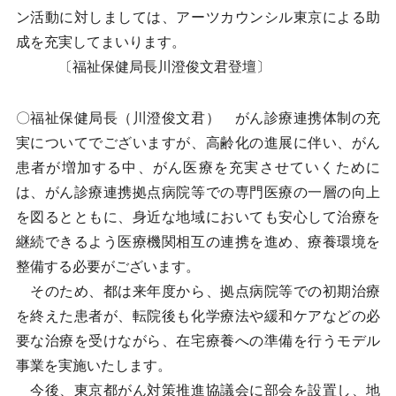
ン活動に対しましては、アーツカウンシル東京による助
成を充実してまいります。
〔福祉保健局長川澄俊文君登壇〕
〇福祉保健局長（川澄俊文君） がん診療連携体制の充
実についてでございますが、高齢化の進展に伴い、がん
患者が増加する中、がん医療を充実させていくために
は、がん診療連携拠点病院等での専門医療の一層の向上
を図るとともに、身近な地域においても安心して治療を
継続できるよう医療機関相互の連携を進め、療養環境を
整備する必要がございます。
そのため、都は来年度から、拠点病院等での初期治療
を終えた患者が、転院後も化学療法や緩和ケアなどの必
要な治療を受けながら、在宅療養への準備を行うモデル
事業を実施いたします。
今後、東京都がん対策推進協議会に部会を設置し、地